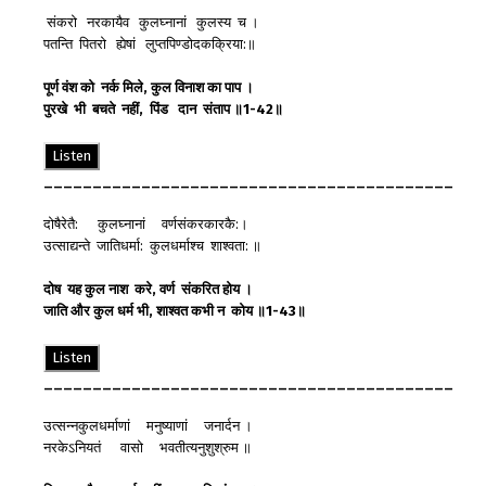
संकरो नरकायैव कुलघ्नानां कुलस्य च ।
पतन्ति पितरो ह्येषां लुप्तपिण्डोदकक्रिया:॥
पूर्ण
वंश
को
नर्क
मिले
,
कुल
विनाश
का
पाप
।
पुरखे
भी
बचते
नहीं
,
पिंड
दान
संताप
॥
1-42
॥
Listen
__________________________________________
दोषैरेतै: कुलघ्नानां वर्णसंकरकारकै:।
उत्साद्यन्ते जातिधर्मा: कुलधर्माश्च शाश्वता: ॥
दोष
यह
कुल
नाश
करे
,
वर्ण
संकरित
होय
।
जाति
और
कुल
धर्म
भी
,
शाश्वत
कभी
न
कोय
॥
1-43
॥
Listen
__________________________________________
उत्सन्नकुलधर्माणां मनुष्याणां जनार्दन ।
नरकेऽनियतं वासो भवतीत्यनुशुश्रुम ॥