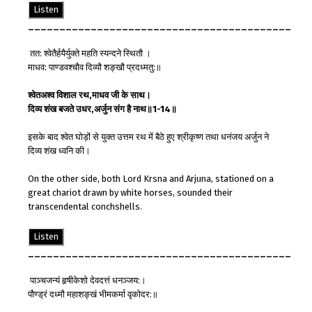
Listen
__________________________________________
तत: श्वेतैर्हयैर्युक्ते महति स्यन्दने स्थितौ ।
माधव: पाण्डवश्चौव दिव्यौ शङ्खौ प्रदध्मतु:॥
श्वेत
अश्व
विशाल
रथ
,
माधव
जी
के
साथ
।
दिव्य
शंख
बजते
उधर
,
अर्जुन
संग
है
नाथ
॥
1-14
॥
इसके बाद श्वेत घोड़ों से युक्त उत्तम रथ में बैठे हुए श्रीकृष्ण तथा धनंजय अर्जुन ने
दिव्य शंख ध्वनि की।
On the other side, both Lord Krsna and Arjuna, stationed on a
great chariot drawn by white horses, sounded their
transcendental conchshells.
Listen
__________________________________________
पाञ्चजन्यं हृषीकेशो देवदत्तं धनञ्जय:।
पौण्ड्रं दध्मौ महाशङ्खं भीमकर्मा वृकोदर:॥