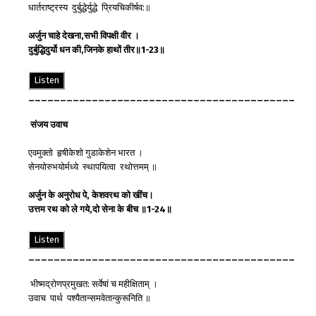
धार्तराष्ट्रस्य दुर्बुद्धेर्युद्धे प्रियचिकीर्षव:॥
अर्जुन
चाहे
देखना
,
सभी
विपक्षी
वीर
।
दुर्बुद्धि
दुर्यो धन
की
,
जिनके
हाथों
तीर
॥
1-23
॥
Listen
__________________________________________
संजय
उवाच
एवमुक्तो हृषीकेशो गुडाकेशेन भारत ।
सेनयोरुभयोर्मध्ये स्थापयित्वा रथोत्तमम् ॥
अर्जुन
के
अनुरोध
पे
,
केशव
रथ
को
खींच
।
उत्तम
रथ
को
ले
गये
,
दो
सेना
के
बीच
॥
1-24
॥
Listen
__________________________________________
भीष्मद्रोणप्रमुखत: सर्वेषां च महीक्षिताम् ।
उवाच पार्थ पश्यैतान्समवेतान्कुरूनिति ॥