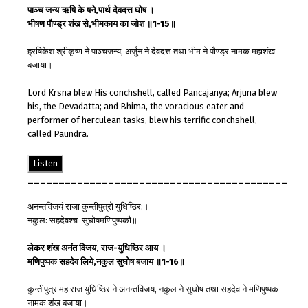
पाञ्च जन्य
ऋषि के ष
ने
,
पार्थ
देवदत्त
घोष
।
भीषण
पौण्ड्र
शंख
से
,
भीम
काय
का
जोश
॥
1-15
॥
ह्रषिकेश श्रीकृष्ण ने पाञ्चजन्य, अर्जुन ने देवदत्त तथा भीम ने पौण्ड्र नामक महाशंख
बजाया।
Lord Krsna blew His conchshell, called Pancajanya; Arjuna blew
his, the Devadatta; and Bhima, the voracious eater and
performer of herculean tasks, blew his terrific conchshell,
called Paundra.
Listen
__________________________________________
अनन्तविजयं राजा कुन्तीपुत्रो युधिष्ठिर:।
नकुल: सहदेवश्च सुघोषमणिपुष्पकौ॥
लेकर शंख अनंत विजय, राज-युधिष्ठिर आय ।
मणिपुष्पक सहदेव लिये,नकुल सुघोष बजाय ॥1-16॥
कुन्तीपुत्र महाराज युधिष्ठिर ने अनन्तविजय, नकुल ने सुघोष तथा सहदेव ने मणिपुष्पक
नामक शंख बजाया।