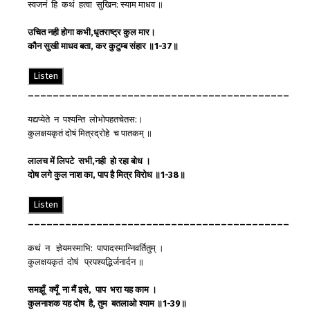
स्वजनं हि कथं हत्वा सुखिन: स्याम माधव ॥
उचित
नही
होगा
कभी
,
धृतराष्ट्र
कुल
मार
।
कौन
सुखी
माधव
बता
,
कर
कुटुम्ब
संहार
॥
1-37
॥
Listen
__________________________________________
यद्यप्येते न पश्यन्ति लोभोपहतचेतस:।
कुलक्षयकृतं दोषं मित्रद्रोहे च पातकम् ॥
लालच
में
लिपटे
सभी
,
नही
हो
रहा
बोध
।
दोष
लगे
कुल
नाश
का
,
पाप
है
मित्र
विरोध
॥
1-38
॥
Listen
__________________________________________
कथं न ज्ञेयमस्माभि: पापादस्मान्निवर्तितुम् ।
कुलक्षयकृतं दोषं प्रपश्यद्भिर्जनार्दन ॥
समझूँ
क्यूँ
ना
मैं
इसे
,
पाप
भरा
यह
काम
।
कुलनाशक
यह
दोष
है
,
तुम
बतलाओ
श्याम
॥
1-39
॥