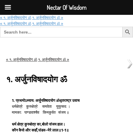
Font Size:
-
+
Invalid search form.
Nectar Of Wisdom
« १. अर्जुनविषादयोग ॐ
१. अर्जुनविषादयोग ॐ »
« १. अर्जुनविषादयोग ॐ
१. अर्जुनविषादयोग ॐ »
Search But
Search for:
Nectar Of Wisdom
« १. अर्जुनविषादयोग ॐ
१. अर्जुनविषादयोग ॐ »
१. अर्जुनविषादयोग ॐ
1. प्रथमोऽध्याय: अर्जुनविषादयोग ॐ
धृतराष्ट्र
उवाच
धर्मक्षेत्रे कुरुक्षेत्रे समवेता युयुत्सव: ।
मामका: पाण्डवाश्चैव किमकुर्वत संजय ॥
धर्म क्षेत्र
कुरुक्षेत्र
का
,
बोलो
संजय
हाल
।
कौन
कैसे
और
कहाँ
,
पांडव
–
मेरे
लाल
॥
1-1
॥