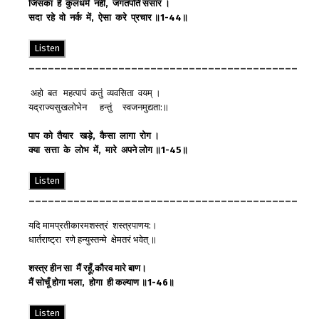
जिसका
है
कुलधर्म
नहीं
,
जगतपति
संसार
।
सदा
रहे
वो
नर्क
में
,
ऐसा
करे
प्रचार
॥
1-44
॥
Listen
__________________________________________
अहो बत महत्पापं कतुं व्यवसिता वयम् ।
यद्राज्यसुखलोभेन हन्तुं स्वजनमुद्यता:॥
पाप
को
तैयार
खड़े
,
कैसा
लागा
रोग
।
क्या
सत्ता
के
लोभ
में
,
मारे
अपने
लोग
॥
1-45
॥
Listen
__________________________________________
यदि मामप्रतीकारमशस्त्रं शस्त्रपाणय:।
धार्तराष्ट्रा रणे हन्युस्तन्मे क्षेमतरं भवेत् ॥
शस्त्र हीन
सा
मैं
रहूँ
,
कौरव
मारे
बाण
।
मैं
सोचूँ
होगा
भला
,
होगा
ही
कल्याण
॥
1-46
॥
Listen