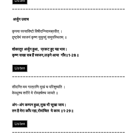
Listen
__________________________________________
अर्जुन
उवाच
कृपया परयाविष्टो विषीदन्निदमब्रवीत् ।
द़ृष्ट्वेमं स्वजनं कृष्ण युयुत्सुं समुपस्थितम् ॥
शोकातुर
अर्जुन
हुआ
,
प्रकट
हुए
यह
भाव
।
कृष्ण
सखा
सब
हैं
स्वजन
,
लड़ने
आया
गाँव
॥
1-28
॥
Listen
__________________________________________
सीदन्ति मम गात्राणि मुखं च परिशुष्यति ।
वेपथुश्च शरीरे मे रोमहर्षश्च जायते ॥
अंग
–
अंग
कम्पन
हुआ
,
मुख
भी
सूखा
जाय
।
तन
है
मेरा
काँप
रहा
,
रोमांचित
ये
काय
॥
1-29
॥
Listen
__________________________________________