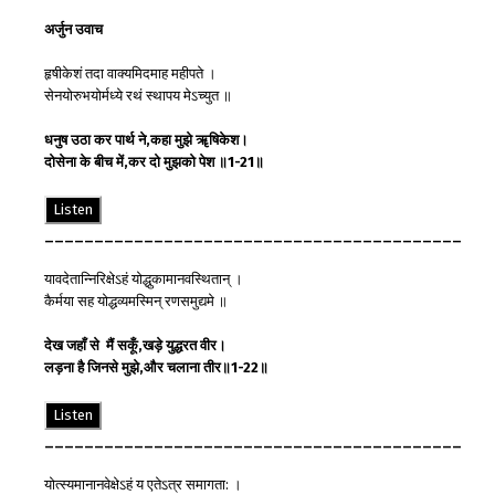
अर्जुन
उवाच
हृषीकेशं तदा वाक्यमिदमाह महीपते ।
सेनयोरुभयोर्मध्ये रथं स्थापय मेऽच्युत ॥
धनुष
उठा
कर
पार्थ
ने
,
कहा
मुझे
ॠषिकेश
।
दो
सेना
के
बीच
में
,
कर
दो
मुझको
पेश
॥
1-21
॥
Listen
__________________________________________
यावदेतान्निरिक्षेऽहं योद्धुकामानवस्थितान् ।
कैर्मया सह योद्धव्यमस्मिन् रणसमुद्यमे ॥
देख
जहाँ
से
मैं
सकूँ
,
खड़े
युद्धरत
वीर
।
लड़ना
है
जिनसे
मुझे
,
और
चलाना
तीर
॥
1-22
॥
Listen
__________________________________________
योत्स्यमानानवेक्षेऽहं य एतेऽत्र समागता: ।