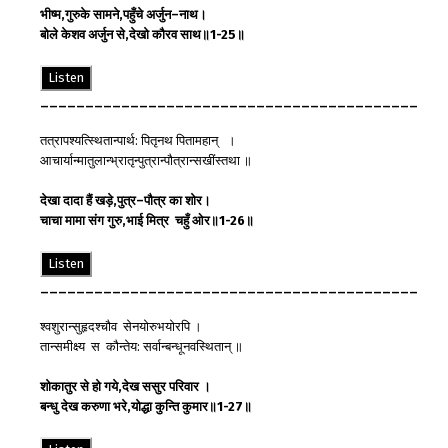
भीष्म
,
गुरु
के
सामने
,
पहुँचे
अर्जुन
–
नाथ
।
बोले
केशव
अर्जुन
से
,
देखो
कौरव
साथ
॥
1-25
॥
Listen
__________________________________________
तत्रापश्यत्स्थितान्पार्थ: पितृनथ पितामहान् ।
आचार्यान्मातुलान्भ्रातृन्पुत्रान्पौत्रान्सखींस्तथा ॥
देखा
दादा
हैं
खड़े
,
पुत्र
–
पौत्र
का
शोर
।
चाचा
मामा
संग
गुरु
,
भाई
मित्र
चहुँ
ओर
॥
1-26
॥
Listen
__________________________________________
श्वशुरान्सुहृदश्चौव सेनयोरुभयोरपि ।
तान्समीक्ष्य स कौन्तेय: सर्वान्बन्धूनवस्थितान् ॥
शोकातुर
से
हो
गये
,
देख
ससुर
परिवार
।
बन्धु
देख
करुणा
भरे
,
योद्धा
कुन्ति कुमार
॥
1-27
॥