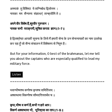
अस्माकं तु विशिष्टा ये तान्निबोध द्विजोत्तम ।
नायका मम सैन्यस्य संज्ञाथर्ं तान्ब्रवीमि ते ॥
अपने
वीर
विशेष
हैं
,
शूरवीर
गुरु
जान
।
नायक
सभी
पराक्रमी
,
सूचित
करता
ज्ञान
॥
1-7
॥
हे द्विजश्रेष्ठ! आपकी सूचना के लिये मैं हमारी सेना के उन सेनानायकों का नाम उल्लेख
कर रहा हूँ जो सैन्य संचालन में विशेषरुप से निपुण है।
But for your information, O best of the brahmanas, let me tell
you about the captains who are especially qualified to lead my
military force.
Listen
__________________________________________
भवान्भीष्मश्च कर्णश्च कृपश्च समितिंजय:।
अश्वत्थामा विकर्णश्च सौमदत्तिस्तथैव च ॥
कृपा
,
भीष्म
व
कर्ण
हैं
,
कभी
न
हारे
आप
।
विकर्ण
अश्वत्थामा
भी
,
भूरिश्रवा
का
ताप
॥
1-8
॥