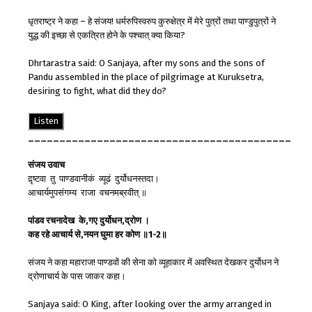
धृतराष्ट्र ने कहा – हे संजय! धर्मरुपिस्वरुप कुरुक्षेत्र में मेरे पुत्रों तथा पाण्डुपुत्रों ने
युद्ध की इच्छा से एकत्रित होने के पश्चात् क्या किया?
Dhrtarastra said: O Sanjaya, after my sons and the sons of
Pandu assembled in the place of pilgrimage at Kuruksetra,
desiring to fight, what did they do?
Listen
__________________________________________
संजय
उवाच
द़ृष्टवा तु पाण्डवानीकं व्यूढं दुर्योधनस्तदा।
आचार्यमुपसंगम्य राजा वचनमब्रवीत् ॥
पांडव
रचना
देख
के
,
गए
दुर्योधन
,
द्रोण
।
कह
रहे
आचार्य
से
,
नयन
घुमा
ह
र
कोण
॥
1-2
॥
संजय ने कहा महाराज! पाण्डवों की सेना को व्यूहाकार में अवस्थित देखकर दुर्योधन ने
द्रोणाचार्य के पास जाकर कहा।
Sanjaya said: O King, after looking over the army arranged in