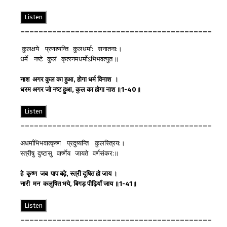
Listen
__________________________________________
कुलक्षये प्रणश्यन्ति कुलधर्मा: सनातना:।
धर्मे नष्टे कुलं कृत्स्नमधर्मोऽभिभवत्युत ॥
नाश
अगर
कुल
का
हुआ
,
होगा
धर्म
विनाश
।
धरम
अगर
जो
नष्ट
हुआ
,
कुल
का
होगा
नाश
॥
1-40
॥
Listen
__________________________________________
अधर्माभिभवात्कृष्ण प्रदुष्यन्ति कुलस्त्रिय:।
स्त्रीषु दुष्टासु वार्ष्णेय जायते वर्णसंकर:॥
हे
कृष्ण
जब
पाप
बढ़े
,
स्त्री
दूषित
हो
जाय
।
नारी
मन
कलुषित
भये
,
बिगड़
पीढ़ियाँ
जाय
॥
1-41
॥
Listen
__________________________________________