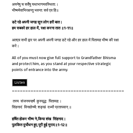
अयनेषु च सर्वेषु यथाभागमवस्थिता:।
भीष्ममेवाभिरक्षन्तु भवन्त: सर्व एव हि॥
डटे
रहे
अपनी
जगह
सुन
लो
ग हरी
बात
।
हम
सबको
हर
हाल
में
,
रक्षा
करना
तात
॥
1-11
॥
अतएव सभी द्वार पर अपनी अपनी जगह डटे रहे और हर हाल में पितामह भीष्म की रक्षा
करे।
All of you must now give full support to Grandfather Bhisma
and protect him, as you stand at your respective strategic
points of entrance into the army.
Listen
__________________________________________
तस्य संजनयन्हर्षं कुरुवृद्ध: पितामह:।
सिंहनादं विनद्योच्चै: शङ्खं दध्मौ प्रतापवान् ॥
हर्षित
होकर
भीष्म
ने
,
किया
शंख
सिंह
नाद
।
पुलकित
दुर्योधन
हुए
,
पूरी
हुई
मुराद
॥
1-12
॥