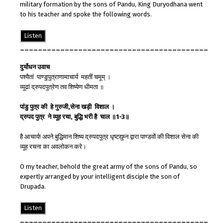
military formation by the sons of Pandu, King Duryodhana went
to his teacher and spoke the following words.
Listen
__________________________________________
दुर्योधन
उवाच
पश्यैतां पाण्डुपुत्राणामाचार्य महतीं चमूम् ।
व्यूढां द्रुपदपुत्रेण तव शिष्येण धीमता ॥
पांडु पुत्र
की
हे
गुरुजी
,
सेना
खड़ी
विशाल
।
द्रुपद
पुत्र
ने
व्यूह
रचा
,
बुद्धि भरी
है
चाल
॥
1-3
॥
है आचार्य! अपने बुद्धिमान शिष्य द्रुपदपुत्र धृष्टद्युम्न द्वारा पाण्डवों की विशाल सेना की
व्यूह रचना का अवलोकन करे।
O my teacher, behold the great army of the sons of Pandu, so
expertly arranged by your intelligent disciple the son of
Drupada.
Listen
__________________________________________