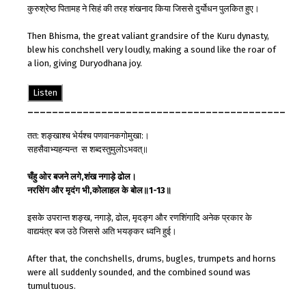
कुरुश्रेष्ठ पितामह ने सिहं की तरह शंखनाद किया जिससे दुर्योधन पुलकित हुए।
Then Bhisma, the great valiant grandsire of the Kuru dynasty,
blew his conchshell very loudly, making a sound like the roar of
a lion, giving Duryodhana joy.
Listen
__________________________________________
तत: शङ्खाश्च भेर्यश्च पणवानकगोमुखा:।
सहसैवाभ्यहन्यन्त स शब्दस्तुमुलोऽभवत्॥
चँहु
ओर
बजने
लगे
,
शंख
नगाड़े
ढोल
।
नरसिंग
और
मृदंग
भी
,
कोलाहल
के
बोल
॥
1-13
॥
इसके उपरान्त शङ्ख, नगाड़े, ढोल, मृदङ्ग और रणशिंगादि अनेक प्रकार के
वाद्ययंत्र बज उठे जिससे अति भयङ्कर ध्वनि हुई।
After that, the conchshells, drums, bugles, trumpets and horns
were all suddenly sounded, and the combined sound was
tumultuous.