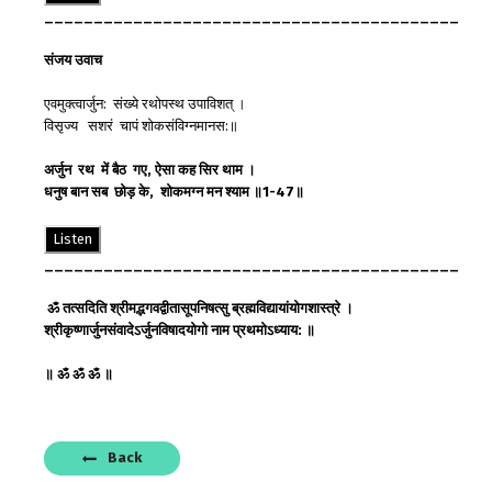
__________________________________________
संजय
उवाच
एवमुक्त्वार्जुन: संख्ये रथोपस्थ उपाविशत् ।
विसृज्य सशरं चापं शोकसंविग्नमानस:॥
अर्जुन
रथ
में
बैठ
गए
,
ऐसा
कह
सिर
थाम
।
धनुष
बान
सब
छोड़
के
,
शोकमग्न
मन
श्याम
॥
1-47
॥
Listen
__________________________________________
ॐ
तत्सदिति
श्रीमद्भगवद्वीतासूपनिषत्सु
ब्रह्मविद्यायां
योगशास्त्रे
।
श्रीकृष्णार्जुनसंवादेऽर्जुनविषादयोगो
नाम
प्रथमोऽध्याय
:
॥
॥
ॐ
ॐ
ॐ
॥
Back