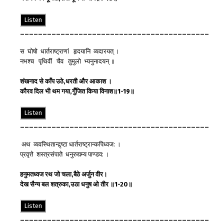
Listen
__________________________________________
स घोषो धार्तराष्ट्राणां हृदयानि व्यदारयत् ।
नभश्च पृथिवीं चैव तुमुलो भ्यनुनादयन् ॥
शंखनाद
से
काँप
उठे
,
धरती
और
आकाश
।
कौरव
दिल
भी
थम
गया
,
गुँजित
किया
विनाश
॥
1-19
॥
Listen
__________________________________________
अथ व्यवस्थितान्द़ृष्टा धार्तराष्ट्रान्कपिध्वज: ।
प्रवृत्ते शस्त्रसंपाते धनुरुद्यम्य पाण्डव: ।
हनुमत
ध्वज
रथ
जो
चला
,
बैठे
अर्जुन
वीर
।
देख
सैन्य
बल
शत्रु
का
,
उठा
धनुष
ओ
तीर
॥
1-20
॥
Listen
__________________________________________