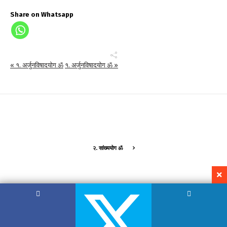
Share on Whatsapp
« १. अर्जुनविषादयोग ॐ
१. अर्जुनविषादयोग ॐ »
२. सांख्ययोग ॐ