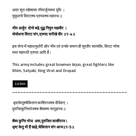
अत्र शूरा महेष्वासा भीमार्जुनसमा युधि ।
युयुधानो विराटश्च द्रुपदश्च महारथ:॥
भीम
अर्जुन
दोनो
बड़े
,
युद्ध
निपुण
महावीर
।
योयोधना
विराट
संग
,
द्रुपद
सरीखे
वीर
॥
1-4
॥
इस सेना में महाधनुर्धारी और भीम एवं उनके समान ही शूरवीर सात्यकि, विराट नरेश
तथा महारथी द्रुपद आदि हैं।
This army includes great bowmen Arjun, great fighters like
Bhim, Satyaki, King Virat and Drupad.
Listen
__________________________________________
धृष्टकेतुश्चेकितान:काशिराजश्च वीर्यवान् ।
पुरुजित्कुन्तिभोजश्च शैब्यश्च नरपुङ्गव:॥
शैब्य
कुन्ति भोज
अरू
,
पुरुजित
काशीराज
।
धृष्ट केतु
भी
हैं
खड़े
,
चेकितान
संग
आज
॥
1-5
॥