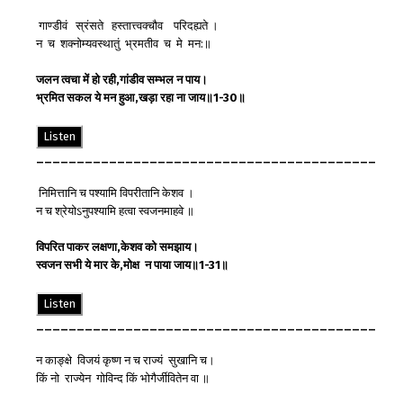
गाण्डीवं स्रंसते हस्तात्त्वक्चौव परिदह्यते ।
न च शक्नोम्यवस्थातुं भ्रमतीव च मे मन:॥
जलन
त्वचा
में
हो
रही
,
गांडीव
सम्भल
न
पाय
।
भ्रमित
सकल
ये
मन
हुआ
,
खड़ा
रहा
ना
जाय
॥
1-30
॥
Listen
__________________________________________
निमित्तानि च पश्यामि विपरीतानि केशव ।
न च श्रेयोऽनुपश्यामि हत्वा स्वजनमाहवे ॥
विपरित
पाकर
लक्षणा
,
केशव
को
समझाय
।
स्वजन
सभी
ये
मार
के
,
मोक्ष
न
पाया
जाय
॥
1-31
॥
Listen
__________________________________________
न काङ्क्षे विजयं कृष्ण न च राज्यं सुखानि च।
किं नो राज्येन गोविन्द किं भोगैर्जीवितेन वा ॥