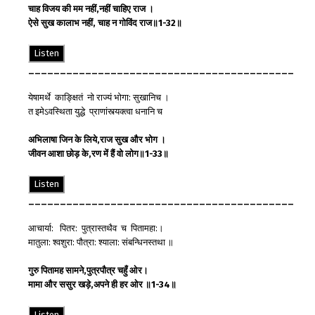
चाह
विजय
की
मम
नहीं
,
नहीं
चाहिए
राज
।
ऐसे
सुख
का
लाभ
नहीं
,
चाह
न
गोविंद
राज
॥
1-32
॥
Listen
__________________________________________
येषामर्थे काङ्क्षितं नो राज्यं भोगा: सुखानिच ।
त इमेऽवस्थिता युद्धे प्राणांस्त्यक्त्वा धनानि च
अभिलाषा
जिन के
लिये
,
राज
सुख
और
भोग
।
जीवन
आशा
छोड़
के
,
रण
में
हैं
वो
लोग
॥
1-33
॥
Listen
__________________________________________
आचार्या: पितर: पुत्रास्तथैव च पितामहा:।
मातुला: श्वशुरा: पौत्रा: श्याला: संबन्धिनस्तथा ॥
गुरु
पितामह
सामने
,
पुत्र
पौत्र
चहुँ
ओर
।
मामा
और
ससुर
खड़े
,
अपने
ही
हर
ओर
॥
1-34
॥
Listen