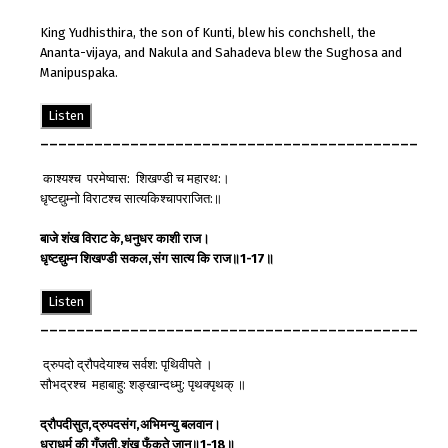
King Yudhisthira, the son of Kunti, blew his conchshell, the
Ananta-vijaya, and Nakula and Sahadeva blew the Sughosa and
Manipuspaka.
Listen
__________________________________________
काश्यश्च परमेष्वास: शिखण्डी च महारथ:।
धृष्टद्युम्नो विराटश्च सात्यकिश्चापराजित:॥
बाजे
शंख
विराट
के
,
धनुधर
काशी राज
।
धृष्टद्युम्न
शिखण्डी
सकल
,
संग
सात्य कि
राज
॥
1-17
॥
Listen
__________________________________________
द्रुपदो द्रौपदेयाश्च सर्वश: पृथिवीपते ।
सौभद्रश्च महाबाहु: शङ्खान्दध्मु: पृथक्पृथक् ॥
द्रौपदी
सुत
,
द्रुपद
संग
,
अभिमन्यु
बलवान
।
धरा
धर्म
की
गूँजती
,
शंख
फूँकते
जान
॥
1-18
॥