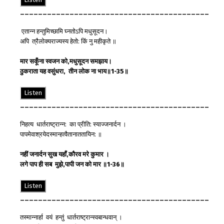
__________________________________________
एतान्न हन्तुमिच्छामि घ्नतोऽपि मधुसूदन।
अपि त्रैलोक्यराज्यस्य हेतो: किं नु महीकृते ॥
मार
सकूँ
ना
स्वजन
को
,
मधुसूदन
समझाय
।
ठुकराता
यह
वसुंधरा
,
तीन
लोक
ना
भाय
॥
1-35
॥
Listen
__________________________________________
निहत्य धार्तराष्ट्रान्न: का प्रीति: स्याज्जनार्दन ।
पापमेवाश्रयेदस्मान्हत्वैतानाततायिन: ॥
नहीं
जनार्दन
सुख
यहाँ
,
कौरव
मरे
कुमार
।
लगे
पाप
ही
सब
मुझे
,
पापी
जन
को
मार
॥
1-36
॥
Listen
__________________________________________
तस्मान्नार्हा वयं हन्तुं धार्तराष्ट्रान्स्वबान्धवान् ।