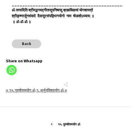
__________________________________________
ॐ
तत्सदिति
श्रीमद्भगवद्गीतासूपनिषत्सु
ब्रह्मविद्यायां
योगशास्त्रे
श्रीकृष्णार्जुनसंवादे
दैवासुरसंपद्विभागयोगो
नाम
षोडशोऽध्याय
:
॥
॥
ॐ
ॐ
ॐ
॥
Back
Share on Whatsapp
« १५. पुरुषोत्तमयोग ॐ
१. अर्जुनविषादयोग ॐ »
१५. पुरुषोत्तमयोग ॐ