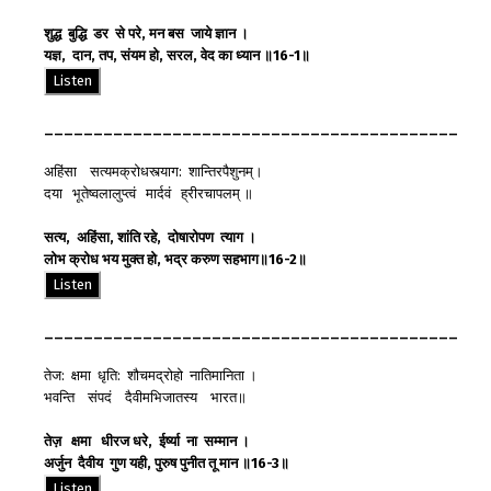
शुद्ध
बुद्धि
डर
से
परे
,
मन
बस
जाये
ज्ञान
।
यज्ञ
,
दान
,
तप
,
संयम
हो
,
सरल
,
वेद
का
ध्यान
॥
16-1
॥
Listen
__________________________________________
अहिंसा सत्यमक्रोधस्त्याग: शान्तिरपैशुनम्।
दया भूतेष्वलालुप्त्वं मार्दवं ह्रीरचापलम् ॥
सत्य
,
अहिंसा
,
शांति
रहे
,
दोषारोपण
त्याग
।
लोभ
क्रोध
भय
मुक्त
हो
,
भद्र
करुण
सहभाग
॥
16-2
॥
Listen
__________________________________________
तेज: क्षमा धृति: शौचमद्रोहो नातिमानिता ।
भवन्ति संपदं दैवीमभिजातस्य भारत॥
तेज़
क्षमा
धीरज
धरे
,
ईर्ष्या
ना
सम्मान
।
अर्जुन
दैवीय
गुण
यही
,
पुरुष
पुनीत
तू
मान
॥
16-3
॥
Listen