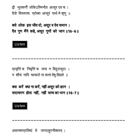
द्वौ भूतसर्गौ लोकेऽस्मिन्दैव आसुर एव च ।
दैवो विस्तरश: प्रोक्त आसुरं पार्थ मे शृणु ॥
बसे
लोक
इस
जीव
दो
,
असुर
व
देव
समान
।
दैव
गुण
मैंने
कहे
,
असुर
गुणों
को
जान
॥
16-6
॥
Listen
__________________________________________
प्रवृत्तिं च निवृत्तिं च जना न विदुरासुरा: ।
न शौचं नापि चाचारो ना सत्यं तेषु विद्यते ॥
क्या
करें
क्या
ना
करें
,
नहीं
असुर
को
ज्ञान
।
सदाचरण
होता
नहीं
,
नहीं
सत्य
का
भान
॥
16-7
॥
Listen
__________________________________________
असत्यमप्रतिष्ठं ते जगदाहुरनीश्वरम् ।