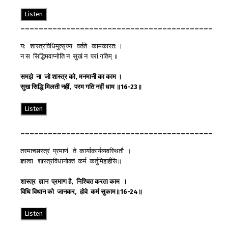
Listen
__________________________________________
य: शास्त्रविधिमुत्सृज्य वर्तते कामकारत: ।
न स सिद्धिमवाप्नोति न सुखं न परां गतिम् ॥
समझे
ना
जो
शास्त्र
को
,
मनमानी
का
काम
।
सुख
सिद्धि
मिलती
नहीं
,
परम
गति
नहीं
धाम
॥
16-23
॥
Listen
__________________________________________
तस्माच्छास्त्रं प्रमाणं ते कार्याकार्यव्यवस्थितौ ।
ज्ञात्वा शास्त्रविधानोक्तं कर्म कर्तुमिहार्हसि॥
शास्त्र
ज्ञान
प्रमाण
है
,
निश्चित
करता
काम
।
विधि
विधान
को
जानकर
,
होवे
कर्म
सुकाम
॥
16-24
॥
Listen