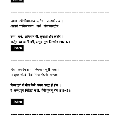
__________________________________________
दम्भो दर्पोऽभिमानश्च क्रोध: पारुष्यमेव च ।
अज्ञानं चाभिजातस्य पार्थ संपदमासुरीम् ॥
दम्भ
,
दर्भ
,
अभिमान
भी
,
क्रोधी
और
कठोर
।
अर्जुन
वह
ज्ञानी
नहीं
,
असुर
गुणा
सिरमौर
॥
16-4
॥
Listen
__________________________________________
दैवी संपद्विमोक्षाय निबन्धायासुरी मता ।
मा शुच: संपदं दैवीमभिजातोऽसि पाण्डव ॥
दिव्य
गुणों
से
मोक्ष
मिले
,
बंधन
असुर
ही
होय
।
हे
अर्ज्ाुन
चिंतित
न
हो
,
दैवी
गुण
तू
बोय
॥
16-5
॥
Listen
__________________________________________