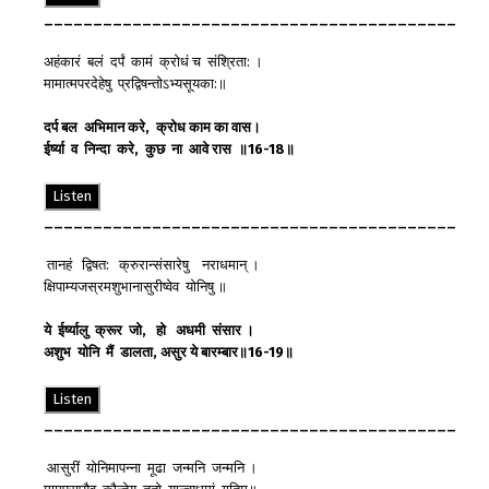
__________________________________________
अहंकारं बलं दर्पं कामं क्रोधं च संश्रिता: ।
मामात्मपरदेहेषु प्रद्विषन्तोऽभ्यसूयका:॥
दर्प
बल
अभिमान
करे
,
क्रोध
काम
का
वास
।
ईर्ष्या
व
निन्दा
करे
,
कुछ
ना
आवे
रास
॥
16-18
॥
Listen
__________________________________________
तानहं द्विषत: क्रुरान्संसारेषु नराधमान् ।
क्षिपाम्यजस्रमशुभानासुरीष्वेव योनिषु ॥
ये
ईर्ष्यालु
क्रूर
जो
,
हो
अधमी
संसार
।
अशुभ
योनि
मैं
डालता
,
असुर
ये
बारम्बार
॥
16-19
॥
Listen
__________________________________________
आसुरीं योनिमापन्ना मूढा जन्मनि जन्मनि ।