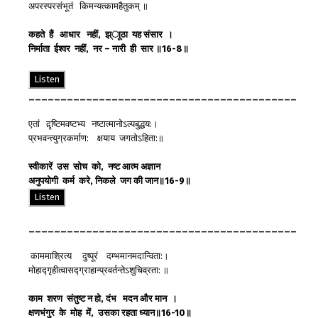
अपरस्परसंभूतं किमन्यत्कामहैतुकम् ॥
कहते
हैं
आधार
नहीं
,
झ्ाूठा
यह
संसार
।
निर्माता
ईश्वर
नहीं
,
नर
–
नारी
ही
सार
॥
16-8
॥
Listen
__________________________________________
एतां द़ृष्टिमवष्टभ्य नष्टात्मानोऽल्पबुद्धय:।
प्रभवन्त्युग्रकर्माण: क्षयाय जगतोऽहिता:॥
स्वीकारें
उस
सोच
को
,
नष्ट
आत्म
अज्ञान
अनुपयोगी
कर्म
करे
,
निकले
जग
की
जान
॥
16-9
॥
Listen
__________________________________________
काममाश्रित्य दुष्पूरं दम्भमानमदान्विता:।
मोहाद्गृहीत्वासद्ग्राहान्प्रवर्तन्तेऽशुचिव्रता: ॥
काम
शरण
संतुष्ट
न
हो
,
दंभ
मदन
और
मान
।
क्षणभंगुर
के
मोह
में
,
उसका
रहता
ध्यान
॥
16-10
॥