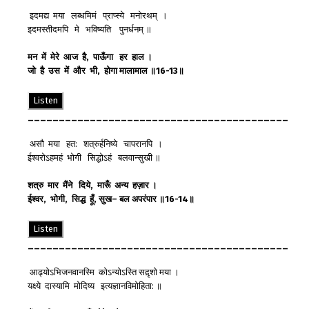
इदमद्य मया लब्धमिमं प्राप्स्ये मनोरथम् ।
इदमस्तीदमपि मे भविष्यति पुनर्धनम् ॥
मन
में
मेरे
आज
है
,
पाऊँगा
हर
हाल
।
जो
है
उस
में
और
भी
,
होगा
मालामाल
॥
16-13
॥
Listen
__________________________________________
असौ मया हत: शत्रुर्हनिष्ये चापरानपि ।
ईश्वरोऽहमहं भोगी सिद्धोऽहं बलवान्सुखी ॥
शत्रु
मार
मैंने
दिये
,
मारूँ
अन्य
हज़ार
।
ईश्वर
,
भोगी
,
सिद्ध
हूँ
,
सुख
–
बल
अपरंपार
॥
16-14
॥
Listen
__________________________________________
आढ्योऽभिजनवानस्मि कोऽन्योऽस्ति सद़ृशो मया ।
यक्ष्ये दास्यामि मोदिष्य इत्यज्ञानविमोहिता: ॥