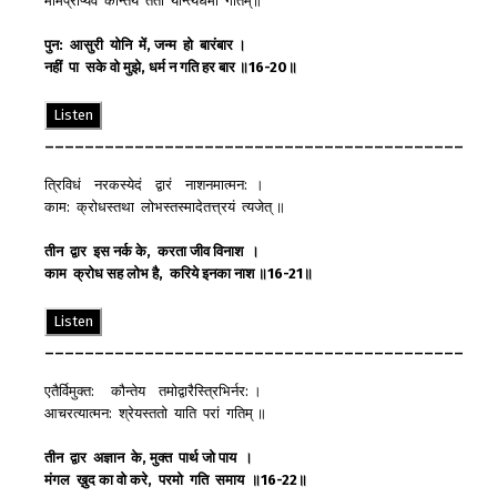
मामप्राप्यैव कौन्तेय ततो यान्त्यधमां गतिम्॥
पुन
:
आसुरी
योनि
में
,
जन्म
हो
बारंबार
।
नहीं
पा
सके
वो
मुझे
,
धर्म
न
गति
हर
बार
॥
16-20
॥
Listen
__________________________________________
त्रिविधं नरकस्येदं द्वारं नाशनमात्मन: ।
काम: क्रोधस्तथा लोभस्तस्मादेतत्त्रयं त्यजेत् ॥
तीन
द्वार
इस
नर्क
के
,
करता
जीव
विनाश
।
काम
क्रोध
सह
लोभ
है
,
करिये
इनका
नाश
॥
16-21
॥
Listen
__________________________________________
एतैर्विमुक्त: कौन्तेय तमोद्वारैस्त्रिभिर्नर: ।
आचरत्यात्मन: श्रेयस्ततो याति परां गतिम् ॥
तीन
द्वार
अज्ञान
के
,
मुक्त
पार्थ
जो
पाय
।
मंगल
ख़ुद
का
वो
करे
,
परमो
गति
समाय
॥
16-22
॥