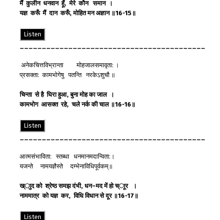
मैं
कुलीन
धनवान
हूँ
,
मेरे
कौन
समान
।
यज्ञ
करूँ
मैं
दान
करूँ
,
मोहित
मन
अज्ञान
॥
16-15
॥
Listen
__________________________________________
अनेकचित्तविभ्रान्ता मोहजालसमावृता: ।
प्रसक्ता: कामभोगेषु पतन्ति नरकेऽशुचौ ॥
चिन्ता
से
है
घिरा
हुआ
,
बुना
मोह
का
जाल
।
कामभोग
आसक्त
रहे
,
चले
नर्क
की
चाल
॥
16-16
॥
Listen
__________________________________________
आत्मसंभाविता: स्तब्धा धनमानमदान्विता:।
यजन्ते नामयज्ञैस्ते दम्भेनाविधिपूर्वकम्॥
ख्ाुद
को
श्रेष्ठ
समझ
दंभी
,
धन
–
मद
में
हो
च्ाूर
।
नाममात्र
को
यज्ञ
कर
,
विधि
विधान
से
दूर
॥
16-17
॥
Listen