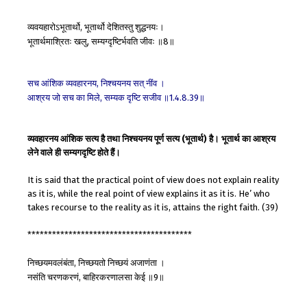
व्यवयहारोऽभूतार्थो
भूतार्थो
देशितस्तु
शुद्धनयः।
,
भूतार्थमाश्रितः
खलु
सम्यग्दृष्टिर्भवति
जीवः
॥
॥
,
8
सच
आंशिक
व्यवहारनय
निश्चयनय
सत्
नींव
।
,
आश्रय
जो
सच
का
मिले
सम्यक
दृष्टि
सजीव
॥
॥
,
1.4.8.39
व्यवहारनय आंशिक सत्य है तथा निश्चयनय पूर्ण सत्य (भूतार्थ) है। भूतार्थ का आश्रय
लेने वाले ही सम्यगदृष्टि होते हैं।
It is said that the practical point of view does not explain reality
as it is, while the real point of view explains it as it is. He’ who
takes recourse to the reality as it is, attains the right faith. (39)
****************************************
निच्छयमवलंबंता
निच्छयतो
निच्छयं
अजाणंता
।
,
नसंति
चरणकरणं
बाहिरकरणालसा
केई
॥
॥
,
9