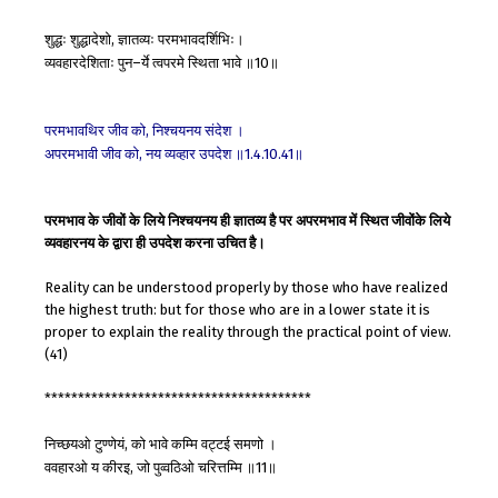
शुद्धः
शुद्धादेशो
ज्ञातव्यः
परमभावदर्शिभिः।
,
व्यवहारदेशिताः
पुन
र्ये
त्वपरमे
स्थिता
भावे
॥
॥
–
10
परमभावथिर
जीव
को
निश्चयनय
संदेश
।
,
अपरमभावी
जीव
को
नय
व्यव्हार
उपदेश
॥
॥
,
1.4.10.41
परमभाव के जीवों के लिये निश्चयनय ही ज्ञातव्य है पर अपरमभाव में स्थित जीवोंके लिये
व्यवहारनय के द्वारा ही उपदेश करना उचित है।
Reality can be understood properly by those who have realized
the highest truth: but for those who are in a lower state it is
proper to explain the reality through the practical point of view.
(41)
****************************************
निच्छयओ
टुण्णेयं
को
भावे
कम्मि
वट्टई
समणो
।
,
ववहारओ
य
कीरइ
जो
पुव्वठिओ
चरित्तम्मि
॥
॥
,
11