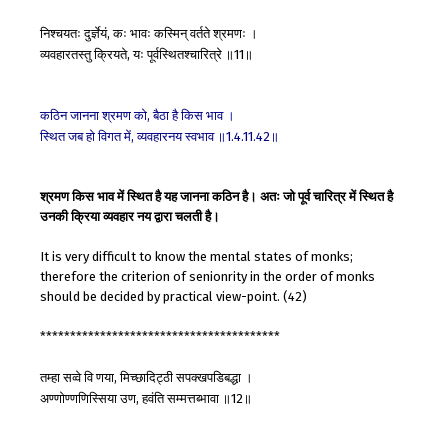
निश्चयतः
दुर्ज्ञेयं
कः
भावः
कस्मिन्
वर्तते
श्रमणः
।
,
व्यवहारतस्तु
क्रियते
यः
पूर्वस्थितश्चारित्रे
॥
॥
,
11
कठिन
जानना
श्रमण
को
बैठा
है
किस
भाव
।
,
स्थित
जब
हो
विगत
में
व्यवहारनय
स्वभाव
॥
॥
,
1.4.11.42
श्रमण किस भाव में स्थित है यह जानना कठिन है। अतः जो पूर्व चारित्र में स्थित है
उनकी क्रिया व्यवहार नय द्वारा चलती है।
It is very difficult to know the mental states of monks;
therefore the criterion of senionrity in the order of monks
should be decided by practical view-point. (42)
****************************************
तम्हा
सव्वे
वि
णया
मिच्छादिट्ठी
सपक्खपडिबद्धा
।
,
अण्णोण्णणिस्सिया
उण
हवंति
सम्मत्तब्भावा
॥
॥
,
12