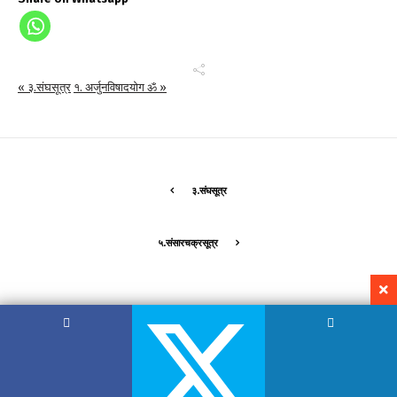
« ३.संघसूत्र
१. अर्जुनविषादयोग ॐ »
३.संघसूत्र
५.संसारचक्रसूत्र
Copyright by Hemant Lodha