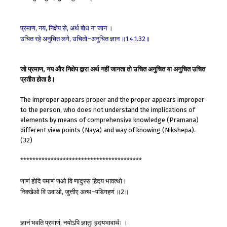
प्रमाण
नय
निक्षेप
से
अर्थ
बोध
ना
जान
।
,
,
,
उचित
रहे
अनुचित
लगे
उचितो
अनुचित
ज्ञान
॥
॥
,
–
1.4.1.32
जो प्रमाण, नय और निक्षेप द्वारा अर्थ नहीं जानता तो उचित अनुचित या अनुचित उचित
प्रतीत होता है।
The improper appears proper and the proper appears improper
to the person, who does not understand the implications of
elements by means of comprehensive knowledge (Pramana)
different view points (Naya) and way of knowing (Nikshepa).
(32)
****************************************
णाणं
होदि
पमाणं
णओ
वि
णादुस्स
हिदय
भावत्थो।
निक्खेओ
वि
उवाओ
जुत्तीए
अत्थ
पडिगहणं
॥
॥
,
–
2
ज्ञानं
भवति
प्रमाणं
नयोऽपि
ज्ञातुः
हृदयभावार्थः
।
,