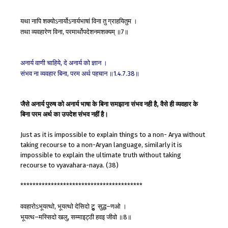
यथा
नापि
शक्योऽनार्योऽनार्यभाषां
विना
तु
ग्राहयितुम
।
तथा
व्यवहारेण
विना
परमार्थोपदेशनमशक्यम्
॥
॥
,
7
अनार्य
वाणी
चाहिये
दे
अनार्य
को
ज्ञान
।
,
संभव
ना
व्यवहार
बिना
परम
अर्थ
पहचान
॥
॥
,
1.4.7.38
जैसे अनार्य पुरुष को अनार्य भाषा के बिना समझाना संभव नही है, वैसे ही व्यवहार के
बिना परम अर्थ का उपदेश संभव नहीं है।
Just as it is impossible to explain things to a non- Arya without
taking recourse to a non-Aryan language, similarly it is
impossible to explain the ultimate truth without taking
recourse to vyavahara-naya. (38)
****************************************
ववहारोऽभूयत्थो
भूयत्थो
देसिदो
टुु़
सुद्ध
णओ
।
,
–
भूयत्थ
मस्सिदो
खलु
सम्माइट्ठी
हवइ
जीवो
॥
॥
–
,
8