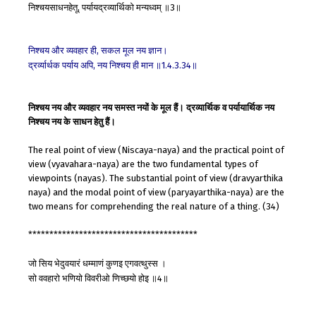
निश्चयसाधनहेतू
पर्यायद्रव्यार्थिको
मन्यध्वम्
॥
॥
,
3
निश्चय
और
व्यवहार
ही
सकल
मूल
नय
ज्ञान।
,
द्रर्व्यार्थक
पर्याय
अपि
नय
निश्चय
ही
मान
॥
॥
,
1.4.3.34
निश्चय नय और व्यवहार नय समस्त नयों के मूल हैं। द्रव्यार्थिक व पर्यायार्थिक नय
निश्चय नय के साधन हेतु हैं।
The real point of view (Niscaya-naya) and the practical point of
view (vyavahara-naya) are the two fundamental types of
viewpoints (nayas). The substantial point of view (dravyarthika
naya) and the modal point of view (paryayarthika-naya) are the
two means for comprehending the real nature of a thing. (34)
****************************************
जो
सिय
भेदुवयारं
धम्माणं
कुणइ
एगवत्थुस्स
।
सो
ववहारो
भणियो
विवरीओ
णिच्छयो
होइ
॥
॥
4