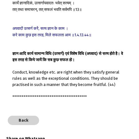
कार्यं
ज्ञानादिकं
उत्सर्गापवादतः
भवेत्
सत्यम्
।
,
तत्
तथा
समाचरन्
तत्
सफलं
भवति
सर्वमपि
॥
॥
,
13
अपवादों
उत्सर्ग
करेे
सत्य
ज्ञान
के
काम
।
,
करे
काम
कुछ
इस
तरह
मिले
सफलता
आम
॥
॥
,
1.4.13.44
ज्ञान आदि कार्य सामान्य विधि (उत्सर्ग) एवं विशेष विधि (अपवाद) से सत्य होते है। वे
इस तरह से किये जायें कि सब कुछ सफल हो।
Conduct, knowledge etc. are right when they satisfy general
rules as well as the exceptional conditions. They should be
practised in such a manner that they become fruitful. (44)
****************************************
Back
Share on Whatsapp