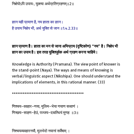
निक्षेपोऽपि
उपायः
युक्त्या
अर्थप्रतिग्रहणम्॥
॥
,
2
ज्ञान
यही
प्रमाण
है
नय
ज्ञाता
का
ज्ञान।
,
है
उपाय
निक्षेप
भी
अर्थ
युक्ति
से
जान
॥
॥
,
1.4.2.33
ज्ञान प्रमाण हैै। ज्ञाता का मन से जाना अभिप्राय (दृष्टिकोण) “नय” है। निक्षेप भी
ज्ञान का उपाय है। इस तरह युक्तिपूर्वक अर्थ ग्रहण करना चाहिये।
Knowledge is Authority (Pramana). The view point of knower is
the stand-point (Naya). The ways and means of knowing is
verbal/linguistic aspect (Nikshipa). One should understand the
implications of elements, in this rational manner. (33)
****************************************
णिश्चय
ववहार
णया
मूलिम
भेया
णयाण
सव्वाणं
।
–
–
,
–
णिच्छय
साहण
हेउं
पज्जय
दव्वत्थियं
मुणह
॥
॥
–
–
,
–
3
निश्चयव्यवहारनयौ
मूलभेदो
नयानां
सर्वेषाम्
।
,