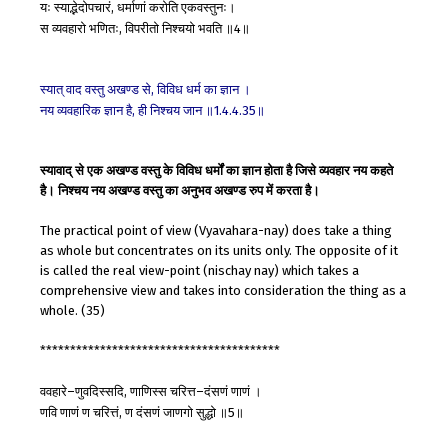
यः
स्याद्भेदोपचारं
धर्माणां
करोति
एकवस्तुनः।
,
स
व्यवहारो
भणितः
विपरीतो
निश्चयो
भवति
॥
॥
,
4
स्यात्
वाद
वस्तु
अखण्ड
से
विविध
धर्म
का
ज्ञान
।
,
नय
व्यवहारिक
ज्ञान
है
ही
निश्चय
जान
॥
॥
,
1.4.4.35
स्यावाद् से एक अखण्ड वस्तु के विविध धर्मों का ज्ञान होता है जिसे व्यवहार नय कहते
है। निश्चय नय अखण्ड वस्तु का अनुभव अखण्ड रुप में करता है।
The practical point of view (Vyavahara-nay) does take a thing
as whole but concentrates on its units only. The opposite of it
is called the real view-point (nischay nay) which takes a
comprehensive view and takes into consideration the thing as a
whole. (35)
****************************************
ववहारे
णुवदिस्सदि
णाणिस्स
चरित्त
दंसणं
णाणं
।
–
,
–
णवि
णाणं
ण
चरित्तं
ण
दंसणं
जाणगो
सुद्धो
॥
॥
,
5