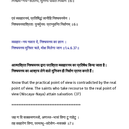
णिच्छय
णय
संलीणा
मुणिणो
पावंति
णिव्वाणं
॥
॥
–
–
,
6
एवं
व्यवहारनयं
प्रतिषिद्धं
जानीहि
निश्चयनयेन
।
,
निश्चयनयाश्रिताः
पुनर्मुनयः
प्राप्नुवन्ति
निर्वाणम्
॥
॥
6
व्यवहार
नय
नकार
दे
निश्चयनय
का
ज्ञान
।
–
,
निश्चयनय
मुनिवर
चले
मोक्ष
मिलेगा
जान
॥
॥
,
1.4.6.37
आत्माश्रित निश्चयनय द्वारा पराश्रित व्यवहारनय का प्रतिषेध किया जाता है।
निश्चयनय का आश्रय लेने वाले मुनिजन ही निर्वाण प्राप्त करते हैं।
Know that the practical point of view is contradicted by the real
point of view. The saints who take recourse to the real point of
view (Niscaya-Naya) attain salvation. (37)
****************************************
जह
ण
वि
सक्कमणज्जो
अणज्ज
भासं
विणा
टु़
गाहेटु़
।
,
–
तह
ववहारेण
विणा
परमत्थु
वदेसेण
मसक्कं
॥
॥
,
–
–
7