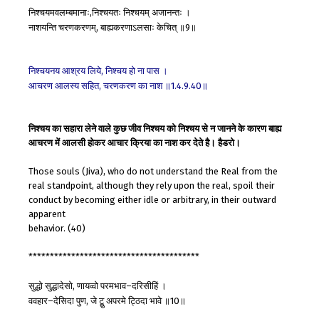
निश्चयमवलम्बमानाः
निश्चयतः
निश्चयम्
अजानन्तः
।
,
नाशयन्ति
चरणकरणम्
बाह्यकरणाऽलसाः
केचित्
॥
॥
,
9
निश्चयनय
आश्रय
लिये
निश्चय
हो
ना
पास
।
,
आचरण
आलस्य
सहित
चरणकरण
का
नाश
॥
॥
,
1.4.9.40
निश्चय का सहारा लेने वाले कुछ जीव निश्चय को निश्चय से न जानने के कारण बाह्य
आचरण में आलसी होकर आचार क्रिया का नाश कर देते है। हैडरो।
Those souls (Jiva), who do not understand the Real from the
real standpoint, although they rely upon the real, spoil their
conduct by becoming either idle or arbitrary, in their outward
apparent
behavior. (40)
****************************************
सुद्धो
सुद्धादेसो
णायव्वो
परमभाव
दरिसीहिं
।
,
–
ववहार
देसिदा
पुण
जे
टु़ु
अपरमे
ट्ठिदा
भावे
॥
॥
–
,
10