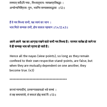
तस्मात्
सर्वेऽपि
नयाः
मिथ्यादृष्टयः
स्वपक्षप्रतिबद्धाः।
,
अन्योन्यनिश्रिताः
पुनः
भवन्ति
सम्यक्त्वसद्भावा
॥
॥
,
12
हैं
वे
नय
मिथ्या
सभी
पक्ष
स्वयं
का
जान
।
,
भाव
मिले
सम्यक
तभी
होय
सकल
पहचान
॥
॥
,
1.4.12.43
अपने अपने पक्ष का आग्रह रखने वाले सभी नय मिथ्या है। परस्पर सापेक्ष हो जाने पर
वे ही सम्यक् भाव को प्राप्त हो जाते है।
Hence all the nayas (view-points), so long as they remain
confined to their own respective stand-points, are false, but
when they are mutually dependent on one another, they
become true. (43)
****************************************
कज्जं
णाणादीयं
उस्सग्गाववायओ
भवे
सच्चं
।
,
तं
तह
समायरंतो
तं
सफलं
होइ
सव्वं
पि
॥
॥
,
13