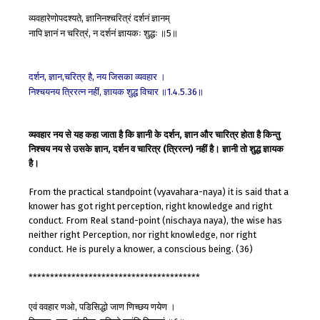
व्यवहारेणोपदश्यते
ज्ञानिनश्चरित्रं
दर्शनं
ज्ञानम्
,
नापि
ज्ञानं
न
चरित्रं
न
दर्शनं
ज्ञायकः
शुद्धः
॥
॥
,
5
दर्शन
ज्ञान
चरित्र
है
नय
जिसका
व्यवहार
।
,
,
,
निश्चयनय
त्रिरत्न
नहीं
ज्ञायक
शुद्ध
विचार
॥
॥
,
1.4.5.36
व्यवहार नय से यह कहा जाता है कि ज्ञानी के दर्शन, ज्ञान और चारित्र होता है किन्तु
निश्चय नय से उसके ज्ञान, दर्शन व चारित्र (त्रिरत्न) नहीं है। ज्ञानी तो शुद्ध ज्ञायक
है।
From the practical standpoint (vyavahara-naya) it is said that a
knower has got right perception, right knowledge and right
conduct. From Real stand-point (nischaya naya), the wise has
neither right Perception, nor right knowledge, nor right
conduct. He is purely a knower, a conscious being. (36)
****************************************
एवं
ववहार
णओ
पडिसिद्धो
जाण
णिच्छय
णयेण
।
,