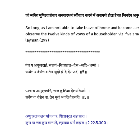
जो व्यक्ति मुण्डित होकर अनगारधर्म स्वीकार करने में असमर्थ होता है वह जिनदेव अन
So long as I am not able to take leave of home and become a mo
observe the twelve kinds of vows of a householder, viz. five sm
layman.(299)
****************************************
पंच
य
अणुव्वदाइं
सत्तयं
सिक्खाउ
देस
जदि
धम्मो
।
,
–
–
–
–
सव्वेण
व
देसेण
व
तेण
जुदो
होदि
देसजदी
॥
॥
5
पञ्च
च
अणुव्रतानि
सप्त
तु
शिक्षा
देशयतिधर्मः
।
,
सर्वेण
वा
देशेन
वा
तेन
युतो
भवति
देशयतिः
॥
॥
,
5
अणुव्रत
पालन
पाँच
कर
शिक्षाव्रत
सह
सात
।
,
कुछ
या
सब
कुछ
मान
ले
श्रावक
धर्म
कहात
॥
॥
,
2.22.5.300