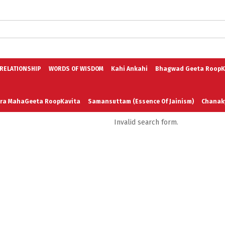
logs in English
Blogs in Hindi
5 Elements of Organizational Excellenc
 RELATIONSHIP
WORDS OF WISDOM
Kahi Ankahi
Bhagwad Geeta RoopK
ra MahaGeeta RoopKavita
Samansuttam (Essence Of Jainism)
Chanak
Invalid search form.
3
Author And Founder
Contact Us