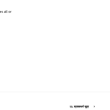
es all or
२३. श्रावकधर्म सूत्र