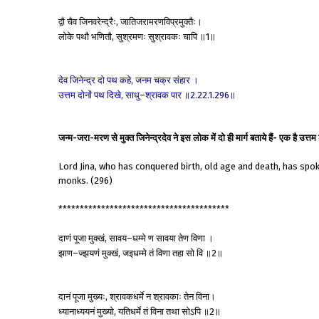
द्वौ
चैव
जिनवरेन्द्रैः
जातिजरामरणविप्रमुक्तैः।
,
लोके
पथौ
भणितौ
सुश्रमणः
सुश्रावकः
चापि
॥
॥
,
1
देव
जिनेन्द्र
दो
पथ
कहे
जनम
चक्र
संहार
।
,
उत्तम
दोनों
पथ
दिखे
साधु
श्रावक
पार
॥
॥
,
–
2.22.1.296
जन्म-जरा-मरण से मुक्त जिनेन्द्रदेव ने इस लोक में दो ही मार्ग बताये हैं- एक है उत
Lord Jina, who has conquered birth, old age and death, has spo
monks. (296)
****************************************
दाणं
पूजा
मुक्खं
सावय
धम्मे
ण
सावया
तेण
विणा
।
,
–
झाण
ज्झयणं
मुक्खं
जइधम्मे
तं
विणा
तहा
सो
वि
॥
॥
–
,
2
दानं
पूजा
मुख्यः
श्रावकधर्मे
न
श्रावकाः
तेन
विना।
,
ध्यानाध्ययनं
मुख्यो
यतिधर्मे
तं
विना
तथा
सोऽपि
॥
॥
,
2