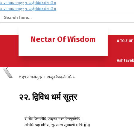
« २१.साधनासूत्र
१. अर्जुनविषादयोग ॐ »
« २१.साधनासूत्र
१. अर्जुनविषादयोग ॐ »
Search for:
Home
B
Nectar Of Wisdom
A TO Z OF
Ashtavak
« २१.साधनासूत्र
१. अर्जुनविषादयोग ॐ »
Moksh – 
२२. द्विविध धर्म सूत्र
दो
चेव
जिणवरेहिं
जाइजरामरणविप्पमुक्केहिं
।
,
लोगम्मि
पहा
भणिया
सुस्समण
सुसावगो
वा
चि
॥
॥
,
1