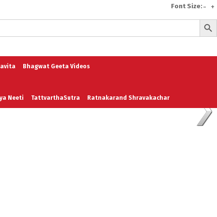
Font Size:
-
+
Search But
e
A To Z of Entrepreneurship
A To Z Leadership
avita
Bhagwat Geeta Videos
ya Neeti
TattvarthaSutra
Ratnakarand Shravakachar