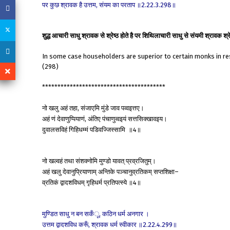
पर
कुछ
श्रावक
है
उत्तम
संयम
का
परताप
॥
॥
,
2.22.3.298
शुद्ध आचारी साधु श्रावक से श्रेष्ठ होते है पर शिथिलाचारी साधु से संयमी श्रावक श्रे
In some case householders are superior to certain monks in
re
(298)
****************************************
नो
खलु
अहं
तहा
संजाएमि
मुंडे
जाव
पव्वइत्तए।
,
अहं
णं
देवाणुप्पियाणं
अंतिए
पंचाणुव्वइयं
सत्तसिक्खावइय।
,
दुवालसविहं
गिहिधम्मं
पडिवज्जिस्सामि
॥
॥
4
नो
खल्वहं
तथा
संशक्नोमि
मुण्डो
यावत्
प्रव्रजितुम्।
अहं
खलु
देवानुप्रियाणाम्
अन्तिके
पञ्चानुव्रतिकम्
सप्तशिक्षा
–
व्रतिकं
द्वादशविधम्
गृहिधर्म
प्रतिपत्स्ये
॥
॥
4
मुण्डित
साधु
न
बन
सकँू
कठिन
धर्म
अनगार
।
,
उत्तम
द्वादशविध
करूँ
श्रावक
धर्म
स्वीकार
॥
॥
,
2.22.4.299