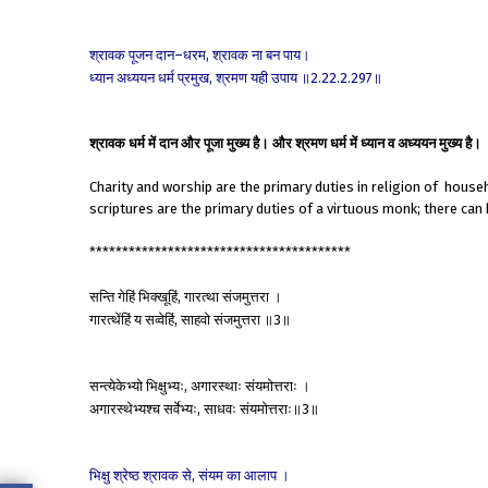
श्रावक
पूजन
दान
धरम
श्रावक
ना
बन
पाय।
–
,
ध्यान
अध्ययन
धर्म
प्रमुख
श्रमण
यही
उपाय
॥
॥
,
2.22.2.297
श्रावक धर्म में दान और पूजा मुख्य है। और श्रमण धर्म में ध्यान व अध्ययन मुख्य है।
Charity and worship are the primary duties in religion of hous
scriptures are the primary duties of a virtuous monk; there ca
****************************************
सन्ति
गेहिं
भिक्खूहिं
गारत्था
संजमुत्तरा
।
,
गारत्थेंहिं
य
सव्वेहिं
साहवो
संजमुत्तरा
॥
॥
,
3
सन्त्येकेभ्यो
भिक्षुभ्यः
अगारस्थाः
संयमोत्तराः
।
,
अगारस्थेभ्यश्च
सर्वेभ्यः
साधवः
संयमोत्तराः॥
॥
,
3
भिक्षु
श्रेष्ठ
श्रावक
से
संयम
का
आलाप
।
,