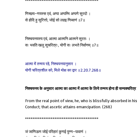
****************************************
णिच्छय
णयस्स
एवं
अप्पा
अप्पम्मि
अप्पणे
सुरदो
।
–
,
से
होदि
हु
सुरित्तो
जोई
सो
लहइ
णिव्वाणं
॥
॥
,
7
निश्चयनयस्य
एवं
आत्मा
आत्मनि
आत्मने
सुरतः
।
,
सः
भवति
खलु
सुचरित्रः
योगी
सः
लभते
निर्वाणम्
॥
॥
,
7
आत्मा
में
तन्मय
रहे
निश्चयनयानुसार
।
,
योगी
चरित्रशील
को
मिले
मोक्ष
का
द्वार
॥
॥
,
2.20.7.268
निश्चयनय के अनुसार आत्मा का आत्मा में आत्मा के लिये तन्मय होना ही सम्यक्चरित्र ह
From the real point of view, he, who is blissfully absorbed in h
Conduct; that ascetic attains emancipation. (268)
****************************************
जं
जाणिऊण
जोई
परिहारं
कुणई
पुण्ण
पावाणं
।
–