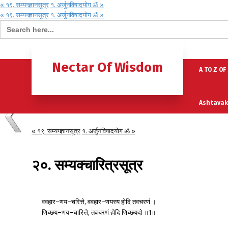
« १९. सम्यग्ज्ञानसूत्र
१. अर्जुनविषादयोग ॐ »
« १९. सम्यग्ज्ञानसूत्र
१. अर्जुनविषादयोग ॐ »
Search for:
Home
B
Nectar Of Wisdom
A TO Z OF
Ashtavak
« १९. सम्यग्ज्ञानसूत्र
१. अर्जुनविषादयोग ॐ »
Moksh – 
२०. सम्यक्चारित्रसूत्र
ववहार
णय
चरित्ते
ववहार
णयस्य
होदि
तवचरणं
।
–
–
,
–
णिच्छय
णय
चारित्ते
तवचरणं
होदि
णिच्छयदो
॥
॥
–
–
,
1