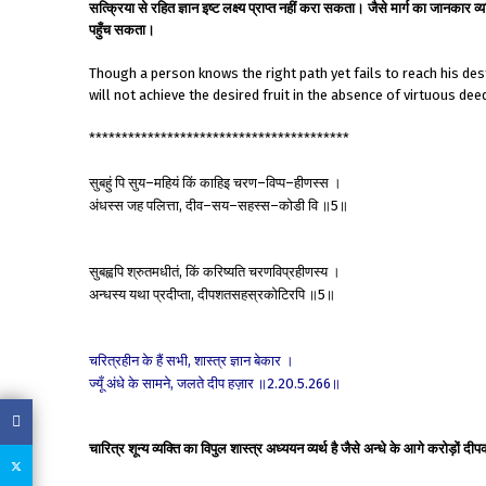
सत्क्रिया से रहित ज्ञान इष्ट लक्ष्य प्राप्त नहीं करा सकता। जैसे मार्ग का जानकार
पहुँच सकता।
Though a person knows the right path yet fails to reach his des
will not achieve the desired fruit in the absence of virtuous dee
****************************************
सुबहुं
पि
सुय
महियं
किं
काहिइ
चरण
विप्प
हीणस्स
।
–
–
–
अंधस्स
जह
पलित्ता
दीव
सय
सहस्स
कोडी
वि
॥
॥
,
–
–
–
5
सुबह्वपि
श्रुतमधीतं
किं
करिष्यति
चरणविप्रहीणस्य
।
,
अन्धस्य
यथा
प्रदीप्ता
दीपशतसहस्रकोटिरपि
॥
॥
,
5
चरित्रहीन
के
हैं
सभी
शास्त्र
ज्ञान
बेकार
।
,
ज्यूँ
अंधे
के
सामने
जलते
दीप
हज़ार
॥
॥
,
2.20.5.266
चारित्र शून्य व्यक्ति का विपुल शास्त्र अध्ययन व्यर्थ है जैसे अन्धे के आगे करोड़ों दी