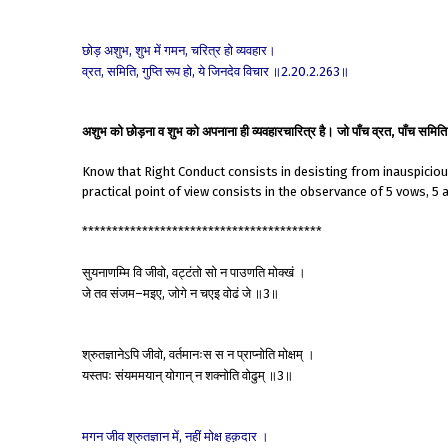
छोड़
अशुभ
शुभ
में
गमन
चरित्र
हो
व्यवहार।
,
,
व्रत
समिति
गुप्ति
रूप
हो
ये
जिनदेव
विचार
॥
॥
,
,
,
2.20.2.263
अशुभ को छोड़ना व शुभ को अपनाना ही व्यवहारचारित्र है। जो पाँच व्रत, पाँच समिति व त
Know that Right Conduct consists in desisting from inauspicious
practical point of view consists in the observance of 5 vows, 5 
****************************************
सुयनाणम्मि
वि
जीवो
वट्टंतो
सो
न
पाउणति
मोक्खं
।
,
जे
तव
संजम
मइए
जोगे
न
चएइ
वोढं
जे
॥
॥
–
,
3
श्रुतज्ञानेऽपि
जीवो
वर्तमानःस
स
न
प्राप्नोति
मोक्षम्
।
,
यस्तपः
संयममयान्
योगान्
न
शक्नोति
वोढुम्
॥
॥
3
मगन
जीव
श्रुतज्ञान
में
नहीं
मोक्ष
हक़दार
।
,