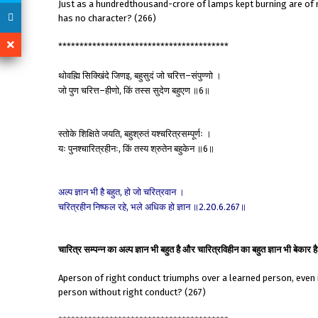
Just as a hundredthousand-crore of lamps kept burning are of 
has no character? (266)
****************************************
थोवह्मि
सिक्खिंदे
जिणइ
बहुसुदं
जो
चरित्त
संपुण्णो
।
,
–
जो
पुण
चरित्त
हीणो
किं
तस्स
सुदेण
बहुएण
॥
॥
–
,
6
स्तोके
शिक्षिते
जयति
बहुश्रुतं
यश्चरित्रसम्पूर्णः
।
,
यः
पुनश्चारित्रहीनः
किं
तस्य
श्रुतेन
बहुकेन
॥
॥
,
6
अल्प
ज्ञान
भी
है
बहुत
हो
जो
चरित्रवान
।
,
चरित्रहीन
निष्फल
रहे
भले
अधिक
हो
ज्ञान
॥
॥
,
2.20.6.267
चारित्र सम्पन्न का अल्प ज्ञान भी बहुत है और चारित्रविहीन का बहुत ज्ञान भी बेकार ह
Aperson of right conduct triumphs over a learned person, even if 
person without right conduct? (267)