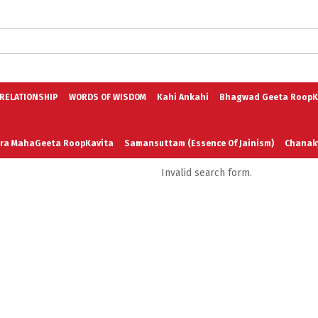
logs in English
Blogs in Hindi
5 Elements of Organizational Excellenc
 RELATIONSHIP
WORDS OF WISDOM
Kahi Ankahi
Bhagwad Geeta RoopK
ra MahaGeeta RoopKavita
Samansuttam (Essence Of Jainism)
Chanak
Invalid search form.
3
Author And Founder
Contact Us