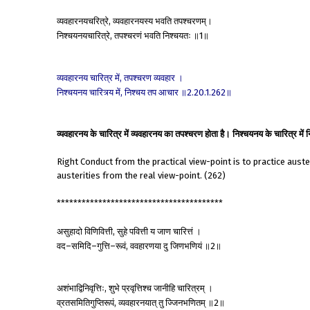
व्यवहारनयचरित्रे
व्यवहारनयस्य
भवति
तपश्चरणम्।
,
निश्चयनयचारित्रे
तपश्चरणं
भवति
निश्चयतः
॥
॥
,
1
व्यवहारनय
चारित्र
में
तपश्चरण
व्यवहार
।
,
निश्चयनय
चारित्र्य
में
निश्चय
तप
आचार
॥
॥
,
2.20.1.262
व्यवहारनय के चारित्र में व्यवहारनय का तपश्चरण होता है। निश्चयनय के चारित्र मे
Right Conduct from the practical view-point is to practice auste
austerities from the real view-point. (262)
****************************************
असुहादो
विणिवित्ती
सुहे
पवित्ती
य
जाण
चारित्तं
।
,
वद
समिदि
गुत्ति
रूवं
ववहारणया
दु
जिणभणियं
॥
॥
–
–
–
,
2
अशंभाद्विनिवृत्तिः
शुभे
प्रवृत्तिश्च
जानीहि
चारित्रम्
।
,
व्रतसमितिगुप्तिरूपं
व्यवहारनयात्
तु
ज्जिनभणितम्
॥
॥
,
2