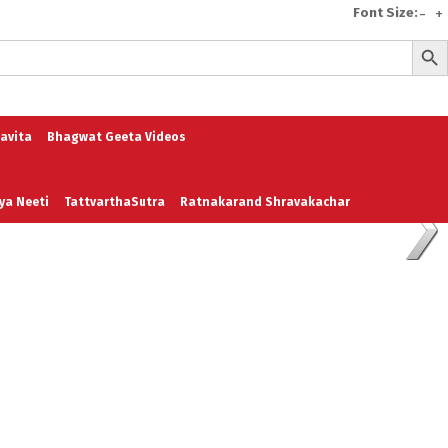
Font Size:
-
+
Search But
e
A To Z of Entrepreneurship
A To Z Leadership
avita
Bhagwat Geeta Videos
ya Neeti
TattvarthaSutra
Ratnakarand Shravakachar