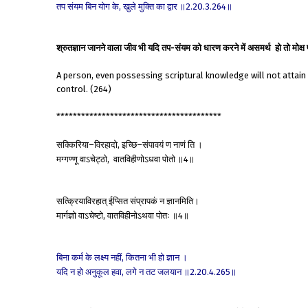
तप
संयम
बिन
योग
के
खुले
मुक्ति
का
द्वार
॥
॥
,
2.20.3.264
श्रुतज्ञान जानने वाला जीव भी यदि तप-संयम को धारण करने में असमर्थ हो तो मोक्ष
A person, even possessing scriptural knowledge will not attain em
control. (264)
****************************************
सक्किरिया
विरहादो
इच्छि
संपावयं
ण
नाणं
ति
।
–
,
–
मग्गण्णू
वाऽचेट्ठो
वातविहीणोऽधवा
पोतो
॥
॥
,
4
सत्क्रियाविरहात्
ईप्सित
संप्रापकं
न
ज्ञानमिति।
मार्गज्ञो
वाऽचेष्टो
वातविहीनोऽथवा
पोतः
॥
॥
,
4
बिना
कर्म
के
लक्ष्य
नहीं
कितना
भी
हो
ज्ञान
।
,
यदि
न
हो
अनुकूल
हवा
लगे
न
तट
जलयान
॥
॥
,
2.20.4.265