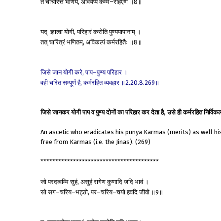
तं
चाचरित्तं
भणियं
अवियप्पं
कम्म
रहिएण
॥
॥
,
–
8
यद्
ज्ञात्वा
योगी
परिहारं
करोति
पुण्यपापानाम्
।
,
तत्
चारित्रं
भणितम्
अविकल्पं
कर्मरहितैः
॥
॥
,
8
जिसे
जान
योगी
करे
पाप
पुण्य
परिहार
।
,
–
वही
चरित
सम्पूर्ण
है
कर्मरहित
व्यवहार
॥
॥
,
2.20.8.269
जिसे जानकर योगी पाप व पुण्य दोनों का परिहार कर देता है, उसे ही कर्मरहित निर्विक
An ascetic who eradicates his punya Karmas (merits) as well hi
free from Karmas (i.e. the Jinas). (269)
****************************************
जो
परदव्वम्मि
सुहं
असुहं
रागेण
कुणादि
जदि
भावं
।
,
सो
सग
चरिय
भट्ठो
पर
चरिय
चयो
हवदि
जीवो
॥
॥
–
–
,
–
–
9