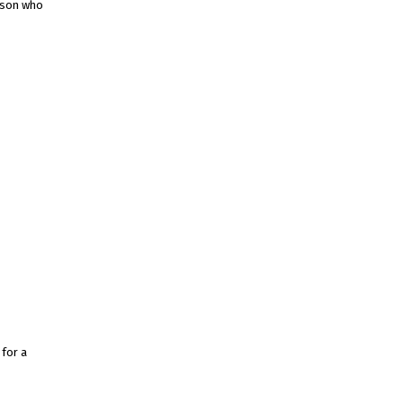
erson who
 for a