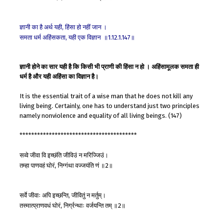
ज्ञानी
का
है
अर्थ
यही
हिंसा
हो
नहीं
जान
।
,
समता
धर्म
अहिंसकता
यही
एक
विज्ञान
॥
॥
,
1.12.1.147
ज्ञानी होने का सार यही है कि किसी भी प्राणी की हिंसा न हो । अहिंसामूलक समता ही
धर्म है और यही अहिंसा का विज्ञान है।
It is the essential trait of a wise man that he does not kill any
living being. Certainly, one has to understand just two principles
namely nonviolence and equality of all living beings. (147)
****************************************
सव्वे
जीवा
वि
इच्छंति
जीविउं
न
मरिज्जिउं।
तम्हा
पाणवहं
घोरं
निग्गंथा
वज्जयंति
णं
॥
॥
,
2
सर्वे
जीवाः
अपि
इच्छन्ति
जीवितुं
न
मर्तुम्।
,
तस्मात्प्राणवधं
घोरं
निर्ग्रन्थाः
वर्जयन्ति
तम्
॥
॥
,
2