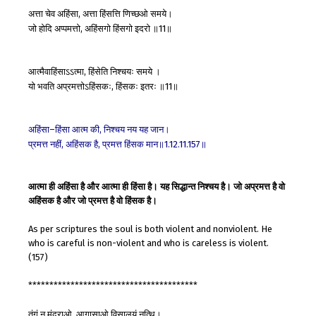
अत्ता
चेव
अहिंसा
अत्ता
हिंसत्ति
णिच्छओ
समये।
,
जो
होदि
अप्पमत्तो
अहिंसगो
हिंसगो
इदरो
॥
॥
,
11
आत्मैवाहिंसाऽऽत्मा
हिंसेति
निश्चयः
समये
।
,
यो
भवति
अप्रमत्तोऽहिंसकः
हिंसकः
इतरः
॥
॥
,
11
अहिंसा
हिंसा
आत्म
की
निश्चय
नय
यह
जान।
–
,
प्रमत्त
नहीं
अहिंसक
है
प्रमत्त
हिंसक
मान॥
॥
,
,
1.12.11.157
आत्मा ही अहिंसा है और आत्मा ही हिंसा है। यह सिद्धान्त निश्चय है। जो अप्रमत्त है वो
अहिंसक है और जो प्रमत्त है वो हिंसक है।
As per scriptures the soul is both violent and nonviolent. He
who is careful is non-violent and who is careless is violent.
(157)
****************************************
तंगं
न
मंदराओ
आगासाओ
विसालयं
नत्थि।
,