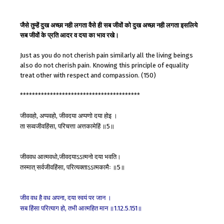
जैसे तुम्हें दुख अच्छा नही लगता वैसे ही सब जीवों को दुख अच्छा नही लगता इसलिये
सब जीवों के प्रति आदर व दया का भाव रखे।
Just as you do not cherish pain similarly all the living beings
also do not cherish pain. Knowing this principle of equality
treat other with respect and compassion. (150)
****************************************
जीववहो
अप्पवहो
जीवदया
अप्पणो
दया
होइ
।
,
,
ता
सव्वजीवहिंसा
परिचत्ता
अत्तकामेहिं
॥
॥
,
5
जीववध
आत्मवधो
जीवदयाऽऽत्मनो
दया
भवति।
,
तस्मात्
सर्वजीवहिंसा
परित्यक्ताऽऽत्मकामैः
॥
॥
,
5
जीव
वध
है
वध
अपना
दया
स्वयं
पर
जान
।
,
सब
हिंसा
परित्याग
हो
तभी
आत्महित
मान
॥
॥
,
1.12.5.151