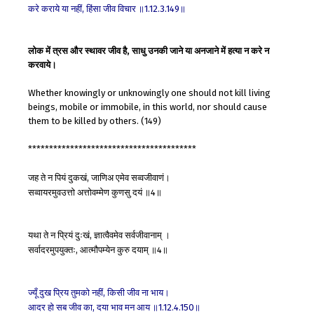
करे
कराये
या
नहीं
हिंसा
जीव
विचार
॥
॥
,
1.12.3.149
लोक में त्रस और स्थावर जीव है, साधु उनकी जाने या अनजाने में हत्या न करे न
करवाये।
Whether knowingly or unknowingly one should not kill living
beings, mobile or immobile, in this world, nor should cause
them to be killed by others. (149)
****************************************
जह
ते
न
पियं
दुकखं
जाणिअ
एमेव
सव्वजीवाणं।
,
सव्वायरमुवउत्तो
अत्तोवम्मेण
कुणसु
दयं
॥
॥
4
यथा
ते
न
प्रियं
दुःखं
ज्ञात्वैवमेव
सर्वजीवानाम्
।
,
सर्वादरमुपयुक्तः
आत्मौपम्येन
कुरु
दयाम्
॥
॥
,
4
ज्यूँ
दुख
प्रिय
तुमको
नहीं
किसी
जीव
ना
भाय।
,
आदर
हो
सब
जीव
का
दया
भाव
मन
आय
॥
॥
,
1.12.4.150