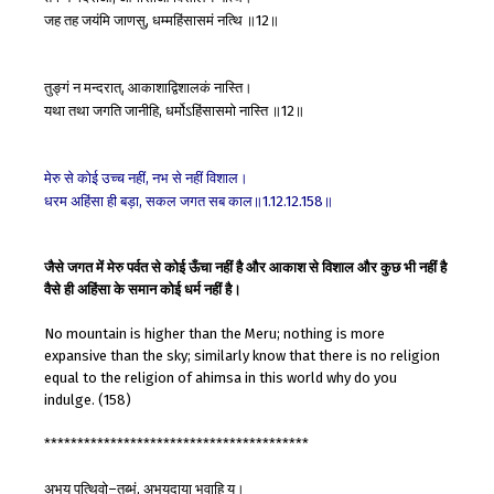
जह
तह
जयंमि
जाणसु
धम्महिंसासमं
नत्थि
॥
॥
,
12
तुङ्गं
न
मन्दरात्
आकाशाद्विशालकं
नास्ति।
,
यथा
तथा
जगति
जानीहि
धर्मोऽहिंसासमो
नास्ति
॥
॥
,
12
मेरु
से
कोई
उच्च
नहीं
नभ
से
नहीं
विशाल।
,
धरम
अहिंसा
ही
बड़ा
सकल
जगत
सब
काल॥
॥
,
1.12.12.158
जैसे जगत में मेरु पर्वत से कोई ऊँचा नहीं है और आकाश से विशाल और कुछ भी नहीं है
वैसे ही अहिंसा के समान कोई धर्म नहीं है।
No mountain is higher than the Meru; nothing is more
expansive than the sky; similarly know that there is no religion
equal to the religion of ahimsa in this world why do you
indulge. (158)
****************************************
अभय
पत्थिवो
तुब्भं
अभयदाया
भवाहि
य।
–
,