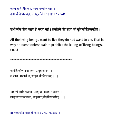
जीना
चाहे
जीव
सब
मरना
कभी
न
चाह
।
,
हत्या
ही
है
पाप
बड़ा
साधु
वर्जित
राह
॥
॥
,
1.12.2.148
सभी जीव जीना चाहते हैं, मरना नहीं। इसलिये जीव हत्या को मुनि वर्जित मानते हैं।
All the living beings want to live they do not want to die. That is
why possessionless saints prohibit the killing of living beings.
(148)
****************************************
जावंति
जोए
पाणा
तसा
अदुव
थावरा
।
,
ते
जाण
मजाणं
वा
ण
हणे
णो
वि
घायए
॥
॥
–
,
3
यावन्तो
लोके
प्राणा
सत्रसा
अथवा
स्थावराः।
–
तान्
जानन्नजानन्वा
न
हन्यात्
नोऽपि
घातयेत्
॥
॥
,
3
दो
तरह
जीव
लोक
में
चल
व
अचल
प्रकार
।
,