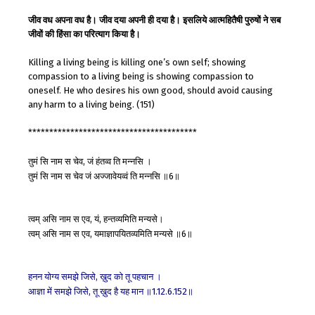
जीव वध अपना वध है। जीव दया अपनी ही दया है। इसलिये आत्महितैषी पुरुषों ने सब
जीवों की हिंसा का परित्याग किया है।
Killing a living being is killing one’s own self; showing
compassion to a living being is showing compassion to
oneself. He who desires his own good, should avoid causing
any harm to a living being. (151)
****************************************
तुमं
सि
नाम
स
चेव
जं
हंतव्व
ति
मन्नसि
।
,
तुमं
सि
नाम
स
चेव
जं
अज्जावेयव्वं
ति
मन्नसि
॥
॥
6
त्वम्
असि
नाम
स
एव
यं
हन्तव्यमिति
मन्यसे।
,
,
त्वम्
असि
नाम
स
एव
यमाज्ञापयितव्यमिति
मन्यसे
॥
॥
,
6
हनन
योग्य
समझे
जिसे
ख़ुद
को
तू
पहचान
।
,
आज्ञा
में
समझे
जिसे
तू
ख़ुद
है
यह
मान
॥
॥
,
1.12.6.152