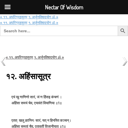
Font Size:
-
+
Invalid search form.
Nectar Of Wisdom
« ११. अपरिग्रहसूत्र
१. अर्जुनविषादयोग ॐ »
« ११. अपरिग्रहसूत्र
१. अर्जुनविषादयोग ॐ »
Search But
Search for:
Nectar Of Wisdom
« ११. अपरिग्रहसूत्र
१. अर्जुनविषादयोग ॐ »
१२. अहिंसासूत्र
एयं
खु
णाणिणो
सारं
जं
ण
हिंसइ
कंचणं
।
,
अहिंसा
समयं
चेव
एयावंतं
वियाणिया
॥
॥
,
1
एतत्
खलु
ज्ञानिनः
सारं
यत्
न
हिनस्ति
कञ्चन्।
,
अहिंसा
समतां
चैव
एतावतीं
विजानीयात्
॥
॥
,
1