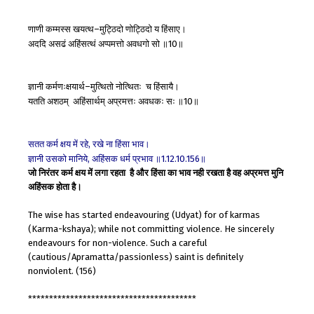
****************************************
णाणी
कम्मस्स
खयत्थ
मुट्ठिदो
णोट्ठिदो
य
हिंसाए।
–
अददि
असढं
अहिंसत्थं
अप्पमत्तो
अवधगो
सो
॥
॥
10
ज्ञानी
कर्मणःक्षयार्थ
मुत्थितो
नोत्थितः
च
हिंसायै।
–
यतति
अशठम्
अहिंसार्थम्
अप्रमत्तः
अवधकः
सः
॥
॥
10
सतत
कर्म
क्षय
में
रहे
रखे
ना
हिंसा
भाव।
,
ज्ञानी
उसको
मानिये
अहिंसक
धर्म
प्रभाव
॥
॥
,
1.12.10.156
जो निरंतर कर्म क्षय में लगा रहता है और हिंसा का भाव नही रखता है वह अप्रमत्त मुनि
अहिंसक होता है।
The wise has started endeavouring (Udyat) for of karmas
(Karma-kshaya); while not committing violence. He sincerely
endeavours for non-violence. Such a careful
(cautious/Apramatta/passionless) saint is definitely
nonviolent. (156)
****************************************