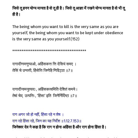
जिसे तू हनन योग्य मानता है वो तू ही है। जिसे तू आज्ञा में रखने योग्य मानता है वो भी तू
ही है।
The being whom you want to kill is the very same as you are
yourself, the being whom you want to be kept under obedience
is the very same as you yourself.(152)
****************************************
रागादीणमणुप्पाओ
अहिंसकत्त
त्ति
देसियं
समए
।
,
तेसिं
चे
उप्पत्ती
हिंसेत्ति
जिणेहि
णिद्दिट्ठा
॥
॥
,
7
रागादीनामनुत्पादः
अहिंसकत्वमिति
देशितं
समये।
,
तेषां
चेद्
उत्पत्तिः
हिंसा
इति
जिनैर्निर्दिष्टा
॥
॥
, ‘
’
7
राग
अगर
जो
हो
नहीं
हिंसा
रहे
न
शेष
।
,
राग
रहे
हिंसा
रहे
जिन
का
यह
निर्देश
॥
॥
,
1.12.7.153
जिनेश्वर देव ने कहा है कि राग न होना अहिंसा है और राग होना हिंसा है।