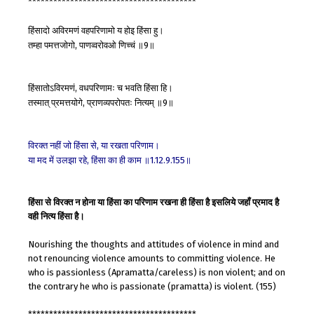
****************************************
हिंसादो
अविरमणं
वहपरिणामो
य
होइ
हिंसा
हु।
तम्हा
पमत्तजोगो
पाणव्वरोवओ
णिच्चं
॥
॥
,
9
हिंसातोऽविरमणं
वधपरिणामः
च
भवति
हिंसा
हि।
,
तस्मात्
प्रमत्तयोगे
प्राणव्यपरोपतः
नित्यम्
॥
॥
,
9
विरक्त
नहीं
जो
हिंसा
से
या
रखता
परिणाम।
,
या
मद
में
उलझा
रहे
हिंसा
का
ही
काम
॥
॥
,
1.12.9.155
हिंसा से विरक्त न होना या हिंसा का परिणाम रखना ही हिंसा है इसलिये जहाँ प्रमाद है
वही नित्य हिंसा है।
Nourishing the thoughts and attitudes of violence in mind and
not renouncing violence amounts to committing violence. He
who is passionless (Apramatta/careless) is non violent; and on
the contrary he who is passionate (pramatta) is violent. (155)