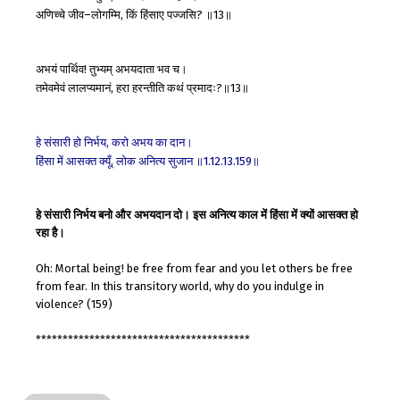
अणिच्चे
जीव
लोगम्मि
किं
हिंसाए
पज्जसि
॥
॥
–
,
?
13
अभयं
पार्थिव
तुभ्यम्
अभयदाता
भव
च।
!
तमेवमेवं
लालप्यमानं
हरा
हरन्तीति
कथं
प्रमादः
॥
॥
,
?
13
हे
संसारी
हो
निर्भय
करो
अभय
का
दान।
,
हिंसा
में
आसक्त
क्यूँ
लोक
अनित्य
सुजान
॥
॥
,
1.12.13.159
हे संसारी निर्भय बनो और अभयदान दो। इस अनित्य काल में हिंसा में क्यों आसक्त हो
रहा है।
Oh: Mortal being! be free from fear and you let others be free
from fear. In this transitory world, why do you indulge in
violence? (159)
****************************************