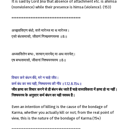
It is said by Lord Jina that absence of attachment etc. is ahimsa
(nonviolence) while their presence is himsa (violence). (153)
****************************************
अज्झवसिएण
बंधो
सत्ते
मारेज्ज
मा
थ
मारेज्ज।
,
एसो
बंधसमासो
जीवाणं
णिच्छयणयस्स
॥
॥
,
8
अध्यवसितेन
बन्धः
सत्यान्
मारयेद्
मा
अथ
मारयेत्।
,
एष
बन्धसमासो
जीवानां
निश्चयनयस्य
॥
॥
,
8
विचार
करे
बंधन
बँधे
मरे
न
चाहे
जीव।
,
कर्म
बंध
का
रूप
यही
निश्चयनय
की
नींव
॥
॥
,
1.12.8.154
जीव हत्या का विचार करने से ही बंधन बंध जाते हैं चाहे वास्तविकता में हत्या हो या नहीं।
निश्चयनय के अनुसार कर्म बंधन का यही स्वरूप हैै।
Even an intention of killing is the cause of the bondage of
Karma, whether you actually kill or not; from the real point of
view, this is the nature of the bondage of Karma.(154)