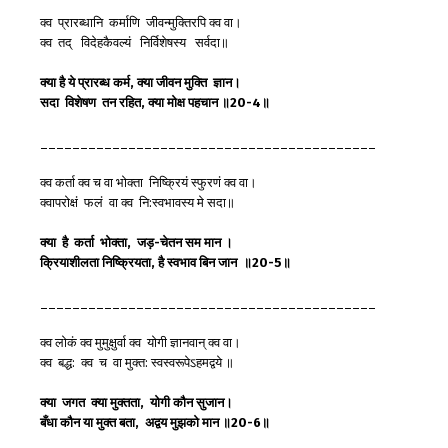
क्व प्रारब्धानि कर्माणि जीवन्मुक्तिरपि क्व वा।
क्व तद् विदेहकैवल्यं निर्विशेषस्य सर्वदा॥
क्या
है
ये
प्रारब्ध
कर्म,
क्या
जीवन
मुक्ति
ज्ञान
।
सदा
विशेषण
तन
रहित,
क्या
मोक्ष
पहचान
॥20-4
॥
__________________________________________
क्व कर्ता क्व च वा भोक्ता निष्क्रियं स्फुरणं क्व वा।
क्वापरोक्षं फलं वा क्व नि:स्वभावस्य मे सदा॥
क्या
है
कर्ता
भोक्ता,
जड़-
चेतन
सम
मान
।
क्रियाशीलता
निष्क्रियता,
है
स्वभाव
बिन
जान
॥20-5
॥
__________________________________________
क्व लोकं क्व मुमुक्षुर्वा क्व योगी ज्ञानवान् क्व वा।
क्व बद्ध: क्व च वा मुक्त: स्वस्वरूपेऽहमद्वये ॥
क्या
जगत
क्या
मुक्तता,
योगी
कौन
सुजान
।
बँधा
कौन
या
मुक्त
बता,
अद्वय
मुझको
मान
॥20-6
॥