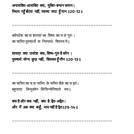
अनासक्ति-
आसक्ति
क्या,
मुक्ति-
बन्धन
समान
।
स्थित
रहूँ
बँटता
नहीं,
स्वस्थ
सदा
हूँ
मान
॥20-12
॥
__________________________________________
क्वोपदेश: क्व वा शास्त्रं क्व शिष्य: क्व च वा गुरु:।
क्व चास्ति पुरुषार्थो वा निरुपाधे: शिवस्य मे॥
शास्त्र
क्या
उपदेश
क्या,
शिष्य-
गुरु
है
कौन
।
पुरुषार्थ
योग्य
कुछ
नहीं,
शिवरूप
हूँ
मौन
॥20-13
॥
__________________________________________
क्व चास्ति क्व च वा नास्ति के वास्ति चैकं क्व च द्वयं।
बहुनात्र किमुक्तेन किंचिन्नोत्तिष्ठते मम॥
क्या
है
और
क्या
नहीं,
क्या
है
द्वैत-
अद्वैत
।
और
मैं
अब
क्या
कहूँ,
भाव
नहीं
है
द्वैत
॥20-14
॥
__________________________________________