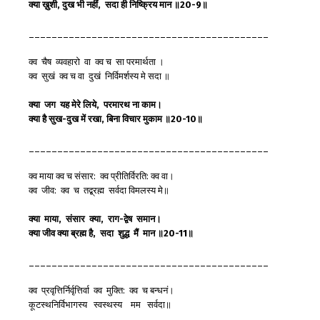
क्या
ख़ुशी,
दुख
भी
नहीं,
सदा
ही
निष्क्रिय
मान
॥20-9
॥
__________________________________________
क्व चैष व्यवहारो वा क्व च सा परमार्थता ।
क्व सुखं क्व च वा दुखं निर्विमर्शस्य मे सदा ॥
क्या
जग
यह
मेरे
लिये,
परमारथ
ना
काम
।
क्या
है
सुख-
दुख
में
रखा,
बिना
विचार
मुकाम
॥20-10
॥
__________________________________________
क्व माया क्व च संसार: क्व प्रीतिर्विरति: क्व वा।
क्व जीव: क्व च तद्ब्रह्म सर्वदा विमलस्य मे॥
क्या
माया,
संसार
क्या,
राग-
द्वेष
समान
।
क्या
जीव
क्या
ब्रह्म
है,
सदा
शुद्ध
मैं
मान
॥20-11
॥
__________________________________________
क्व प्रवृत्तिर्निर्वृत्तिर्वा क्व मुक्ति: क्व च बन्धनं।
कूटस्थनिर्विभागस्य स्वस्थस्य मम सर्वदा॥