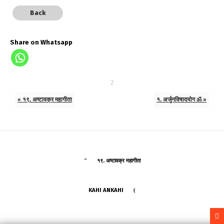
Back
Share on Whatsapp
« १९. अष्टावक्र महागीता
१. अर्जुनविषादयोग ॐ »
१९. अष्टावक्र महागीता
KAHI ANKAHI