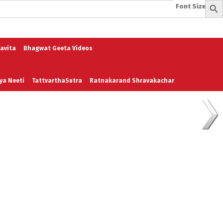
Font Size:
-
+
e
A To Z of Entrepreneurship
A To Z Leadership
avita
Bhagwat Geeta Videos
ya Neeti
TattvarthaSutra
Ratnakarand Shravakachar