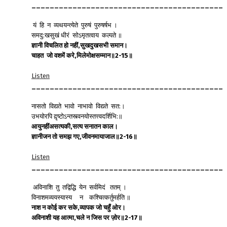
__________________________________________
यं हि न व्यथयन्त्येते पुरुषं पुरुषर्षभ ।
समदु:खसुखं धीरं सोऽमृतत्वाय कल्पते ॥
ज्ञानी
विचलित
हो
नहीं
,
सुखदुखसभी
समान।
चाहत
जो
वशमें
करे
,
मिलेमोक्षसम्मान॥
2-15
॥
Listen
__________________________________________
नासतो विद्यते भावो नाभावो विद्यते सत:।
उभयोरपि द़ृष्टोऽन्तस्त्वनयोस्तत्त्वदर्शिभि:॥
आयुनहींअसत्यकी
,
सत्य
सनातन
काल।
ज्ञानीजन
तो
समझ
गए
,
जीवनमायाजाल॥
2-16
॥
Listen
__________________________________________
अविनाशि तु तद्विद्धि येन सर्वमिदं ततम् ।
विनाशमव्ययस्यास्य न कश्चित्कर्तुमर्हति ॥
नाश
न
कोई
कर
सके
,
व्यापक
जो
चहुँ
ओर।
अविनाशी
यह
आत्मा
,
चले
न
जिस
पर
ज़ोर॥
2-17
॥