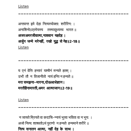
Listen
__________________________________________
अन्तवन्त इमे देहा नित्यस्योक्ता: शरीरिण: ।
अनाशिनोऽप्रमेयस्य तस्माद्युध्यस्व भारत ॥
अजरअमरजीवात्मा
,
नाशवान
यहदेह
।
अर्जुन
जन्मे
मरेनहीं
,
रखो
युद्ध
से
नेह॥
2-18
॥
Listen
__________________________________________
य एनं वेत्ति हन्तारं यश्चैनं मन्यते हतम् ।
उभौ तौ न विजानीतो नायं हन्ति न हन्यते ॥
मरा
समझना
–
मारना
,
दोऊआधेज्ञान।
मरतीहैनामारती
,
अमर
आत्माजान॥
2-19
॥
Listen
__________________________________________
न जायते म्रियते वा कदाचि-न्नायं भूत्वा भविता वा न भूय: ।
अजो नित्य: शाश्वतोऽयं पुराणो न हन्यते हन्यमाने शरीरे ॥
नित्य
सनातन
आत्मा
,
नहीं
देह
के
साथ
।