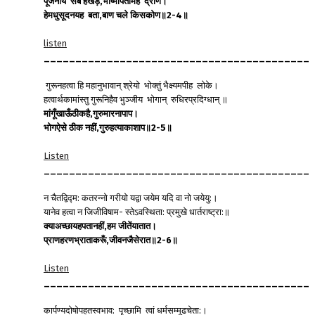
पूजनीय
सब
हैंखड़े
,
भीष्मपितामह
द्रोण।
हेमधुसूदनयह
बता
,
बाण
चले
किसकोण॥
2-4
॥
listen
__________________________________________
गुरूनहत्वा हि महानुभावान् श्रेयो भोक्तुं भैक्ष्यमपीह लोके।
हत्वार्थकामांस्तु गुरूनिहैव भुञ्जीय भोगान् रुधिरप्रदिग्धान् ॥
मांगूँखाऊँठीकहै
,
गुरुमारनापाप।
भोगऐसे
ठीक
नहीं
,
गुरुहत्याकाशाप॥
2-5
॥
Listen
__________________________________________
न चैतद्विद्म: कतरन्नो गरीयो यद्वा जयेम यदि वा नो जयेयु:।
यानेव हत्वा न जिजीविषाम- स्तेऽवस्थिता: प्रमुखे धार्तराष्ट्रा:॥
क्याअच्छायहपतानहीं
,
हम
जीतेंयातात।
प्राणहरणभ्राताकरूँ
,
जीवनजैसेरात॥
2-6
॥
Listen
__________________________________________
कार्पण्यदोषोपहतस्वभाव: पृच्छामि त्वां धर्मसम्मूढचेता:।