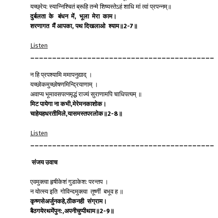
यच्छ्रेय: स्यान्निश्चितं ब्रूहि तन्मे शिष्यस्तेऽहं शाधि मां त्वां प्रपन्नम्॥
दुर्बलता
के
बंधन
में
,
भूला
मेरा
काम।
शरणागत
मैं
आपका
,
पथ
दिखलाओ
श्याम॥
2-7
॥
Listen
__________________________________________
न हि प्रपश्यामि ममापनुद्याद् ।
यच्छोकमुच्छोषणमिन्द्रियाणाम् ।
अवाप्य भूमावसपत्नमृद्धं राज्यं सुराणामपि चाधिपत्यम् ॥
मिट
पायेगा
ना
कभी
,
मेरेमनकाशोक।
चाहेयहधरतीमिले
,
यासमस्तपरलोक॥
2-8
॥
Listen
__________________________________________
संजय
उवाच
एवमुक्त्वा हृषीकेशं गुडाकेश: परन्तप ।
न योत्स्य इति गोविन्दमुक्त्वा तूष्णीं बभूव ह ॥
कृष्णसेअर्जुनकहे
,
ठीकनही
संग्राम।
बैठगयेरथमेंपुन
:,
अपनीचुप्पीथाम॥
2-9
॥