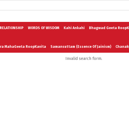
logs in English
Blogs in Hindi
5 Elements of Organizational Excellenc
 RELATIONSHIP
WORDS OF WISDOM
Kahi Ankahi
Bhagwad Geeta RoopK
ra MahaGeeta RoopKavita
Samansuttam (Essence Of Jainism)
Chanak
Invalid search form.
3
Author And Founder
Contact Us