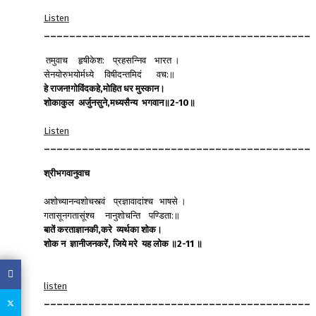
Listen
__________________________________________
तमुवाच हृषीकेश: प्रहसन्निव भारत ।
सेनयोरुभयोर्मध्ये विषीदन्तमिदं वच:॥
हे
राजन
!
गोविंदकहे
,
मोहित
धर
मुस्कान।
शोकाकुल
अर्जुनसुने
,
मध्यसैन्य
भगवान॥
2-10
॥
Listen
__________________________________________
श्रीभगवानुवाच
अशोच्यानन्वशोचस्त्वं प्रज्ञावादांश्च भाषसे ।
गतासूनगतासूंश्च नानुशोचन्ति पण्डिता:॥
बातें
करताज्ञानकी
,
करे
व्यर्थका
शोक।
शोक
न
ज्ञानीजनकरें
,
जिये
मरे
यह
लोक
॥
2-11
॥
listen
__________________________________________