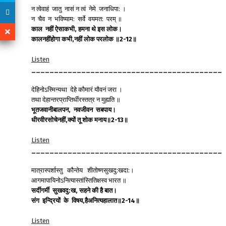
न त्वेवाहं जातु नासं न त्वं नेमे जनाधिपा: ।
न चैव न भविष्याम: सर्वे वयमत: परम् ॥
काल
नहीं
ऐसाकभी
,
हमना
थे
इस
लोक।
कालनहींहोगा
कभी
,
नहीं
लोक
परलोक
॥
2-12
॥
Listen
__________________________________________
देहिनोऽस्मिन्यथा देहे कौमारं यौवनं जरा ।
तथा देहान्तरप्राप्तिर्धीरस्तत्र न मुह्यति ॥
भूतजवानीबालपन
,
नवजीवन
सबपाय।
धीरवीरसोचेनहीं
,
क्यों
तू
शोक
मनाय॥
2-13
॥
Listen
__________________________________________
मात्रास्पर्शास्तु कौन्तेय शीतोष्णसुखदु:खदा:।
आगमापायिनोऽनित्यास्तांस्तितिक्षस्व भारत ॥
सर्दीगर्मी
सुखवदु
:
ख
,
सहने
की
है
बात।
संग
इन्द्रियों
के
विषय
,
हैअनित्यहालात॥
2-14
॥
Listen