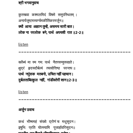
श्री
भगवानुवाच
कुतस्त्वा कश्मलमिदं विषमे समुपस्थितम् ।
अनार्यजुष्टमस्वर्ग्यमकीतिंकरमर्जुन॥
क्यों
आया
अज्ञान
तुम्हें
,
असमय
सारी
बात।
लोक
ना
परलोक
बने
,
पार्थ
अपयशी
रात
॥
2-2
॥
listen
__________________________________________
क्लैब्यं मा स्म गम: पार्थ नैतत्त्वय्युपपद्यते।
क्षुद्रं हृदयदौर्बल्यं त्यत्वोत्तिष्ठ परन्तप ॥
पार्थ
नपुंसक
मतबनो
,
उचित
नहीं
पहचान।
दुर्बलताबिल्कुल
नहीं
,
गांडीवतेरी
शान॥
2-3
॥
listen
__________________________________________
अर्जुन
उवाच
कथं भीष्ममहं संख्ये द्रोणं च मधुसूदन।
इषुभि: प्रति योत्स्यामि पूजार्हावरिसूदन॥