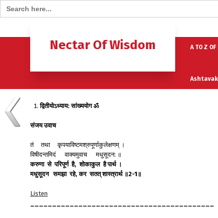
Search for:
Home
B
Nectar Of Wisdom
A TO Z OF
Ashtavak
द्वितीयोऽध्याय
:
सांख्ययोग
ॐ
Moksh – 
संजय
उवाच
तं तथा कृपयाविष्टमश्रुपूर्णाकुलेक्षणम् ।
विषीदन्तमिदं वाक्यमुवाच मधुसूदन: ॥
करुणा
से
परिपूर्ण
है
,
शोकाकुल
है
पार्थ
।
मधुसूदन
समझा
रहे
,
कर
सतत्
शास्त्रार्थ
॥
2-1
॥
Listen
__________________________________________