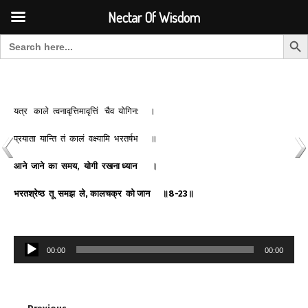
Font Size:
-
+
Invalid search form.
Nectar Of Wisdom
Search But
Search for:
Nectar Of Wisdom
यत्र काले त्वनावृत्तिमावृत्तिं चैव योगिन: ।
प्रयाता यान्ति तं कालं वक्ष्यामि भरतर्षभ ॥
आने
जाने
का
समय
,
योगी
रखना
ध्यान
।
भरतश्रेष्ठ
तू
समझ
ले
,
कालचक्र
को
जान
॥
8-23
॥
Audio
00:00
00:00
Player