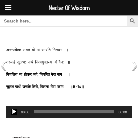
Font Size:
-
+
Invalid search form.
Nectar Of Wisdom
Search But
Search for:
Nectar Of Wisdom
अनन्यचेता: सततं यो मां स्मरति नित्यश: ।
तस्याहं सुलभ: पार्थ नित्ययुक्तस्य योगिन: ॥
विचलित
ना
होकर
जपे
,
नियमित
मेरा
नाम
।
सुलभ
पार्थ
उसके
लिये
,
मिलना
मेरा
काम
॥
8-14
॥
Audio
00:00
00:00
Player