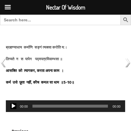
Font Size:
-
+
Invalid search form.
Nectar Of Wisdom
Search But
Search for:
Nectar Of Wisdom
ब्रह्मण्याधाय कर्माणि सङ्गं त्यक्त्वा करोति य:।
लिप्यते न स पापेन पद्मपत्रमिवाम्भसा ॥
आसक्ति
को
त्यागकर
,
करता
अपना
काम
।
कर्म
उसे
छूता
नहीं
,
कीच
कमल
सा
धाम
॥
5-10
॥
Audio
00:00
00:00
Player