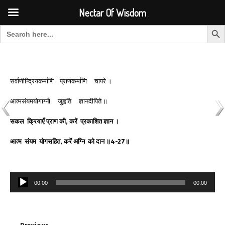
Font Size:
-
+
Invalid search form.
Nectar Of Wisdom
Search But
Search for:
Nectar Of Wisdom
सर्वाणीन्द्रियकर्माणि प्राणकर्माणि चापरे ।
आत्मसंयमयोगाग्नौ जुह्वति ज्ञानदीपिते ॥
सकल
क्रियाएँ
प्राण
की
,
करें
प्रकाशित
ज्ञान
।
आत्म
संयम
योगसहित
,
करें
अग्नि
को
दान
॥
4-27
॥
Audio
00:00
00:00
Player