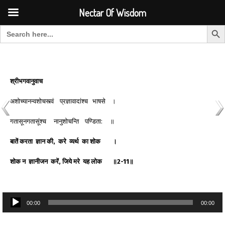
Font Size:
-
+
Invalid search form.
Nectar Of Wisdom
Search But
Search for:
Nectar Of Wisdom
श्रीभगवानुवाच
अशोच्यानन्वशोचस्त्वं प्रज्ञावादांश्च भाषसे ।
गतासूनगतासूंश्च नानुशोचन्ति पण्डिता: ॥
बातें
करता
ज्ञान
की
,
करे
व्यर्थ
का
शोक
।
शोक
न
ज्ञानीजन
करें
,
जिये
मरे
यह
लोक
॥
2-11
॥
Audio
00:00
00:00
Player