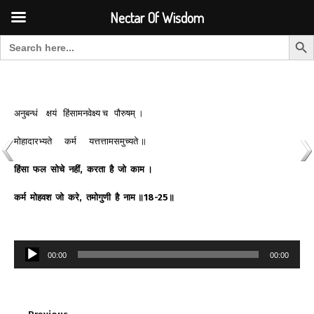
Font Size:
-
+
Invalid search form.
Nectar Of Wisdom
Search But
Search for:
Nectar Of Wisdom
अनुबन्धं क्षयं हिंसामनवेक्ष्य च पौरुषम् ।
मोहादारभ्यते कर्म यत्तत्तामसमुच्यते ॥
हिंसा फल सोचे नहीं, करता है जो काम ।
कर्म मोहवश जो करे, तमोगुणी है नाम ॥18-25॥
Audio
00:00
00:00
Player