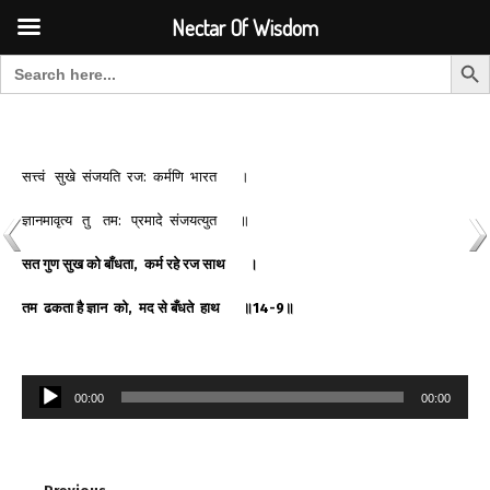
Font Size:
-
+
Invalid search form.
Nectar Of Wisdom
Search But
Search for:
Nectar Of Wisdom
सत्त्वं सुखे संजयति रज: कर्मणि भारत ।
ज्ञानमावृत्य तु तम: प्रमादे संजयत्युत ॥
सत
गुण
सुख
को
बाँधता
,
कर्म
रहे
रज
साथ
।
तम
ढकता
है
ज्ञान
को
,
मद
से
बँधते
हाथ
॥
14-9
॥
Audio
00:00
00:00
Player