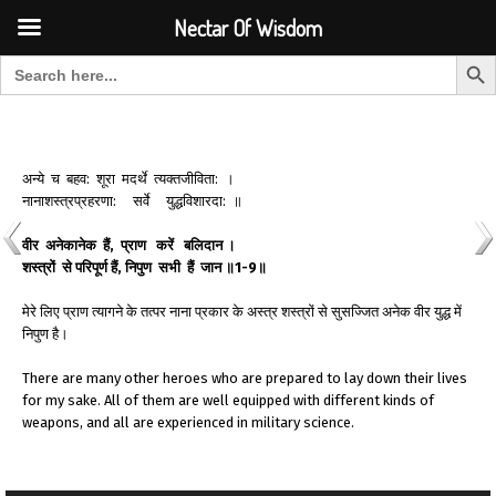
Font Size:
-
+
Invalid search form.
Nectar Of Wisdom
Search But
Search for:
Nectar Of Wisdom
अन्ये च बहव: शूरा मदर्थे त्यक्तजीविता: ।
नानाशस्त्रप्रहरणा: सर्वे युद्धविशारदा: ॥
वीर
अनेकानेक
हैं
,
प्राण
करें
बलिदान
।
शस्त्रों
से
परिपूर्ण
हैं
,
निपुण
सभी
हैं
जान ॥
1-9
॥
मेरे लिए प्राण त्यागने के तत्पर नाना प्रकार के अस्त्र शस्त्रों से सुसज्जित अनेक वीर युद्ध में
निपुण है।
There are many other heroes who are prepared to lay down their lives
for my sake. All of them are well equipped with different kinds of
weapons, and all are experienced in military science.