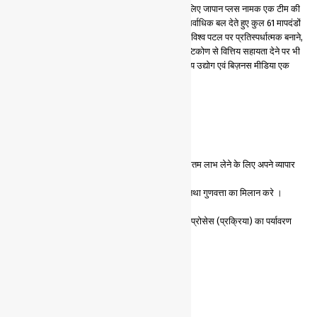
भारत सरकार ने भारतीय SME के उपलब्धि आंकलन के लिए जापान प्लस नामक एक टीम की
स्थापना की है जिसके अनुसार गुणवता तथा पर्यावरण पर सर्वाधिक बल देते हुए कुल 61 मापदंडों
के आधार पर ZED रेटिंग दी जायेगी । सरकार SME को विश्व पटल पर प्रतिस्पर्धात्मक बनाने,
नवयुवाओं के कौशल विकास तथा तकनिकी उत्थान के दृष्टिकोण से वित्तिय सहायता देने पर भी
विचार कर रही है । मेरे विचार में आने वाले समय में भारतीय उद्योग एवं बिज़नस मीडिया एक
उभरते हुए ZED मूवमेंट का साक्षी बनने जा रहा है ।
ZED रेटिंग को सुधरने के लिए 5 टिप्स:
ZED से सम्बंधित सभी सरकारी योजनाओं का अधिकतम लाभ लेने के लिए अपने व्यापार
के उपयुक्त योजनाओं पर लगातार नज़र बनाए रखे ।
अपने ग्राहक की इच्छानुसार अपने सिस्टम, प्रोसेस तथा गुणवत्ता का मिलान करे ।
संभवता अनुसार तकनिकी विकास करते रहें ।
लघुकरण उपायों को अपनाने के लिए अपने उत्पाद एवं प्रोसेस (प्रक्रिया) का पर्यावरण
अध्ययन करे ।
अपने कर्मचारियों को ZED प्रोसेस में व्यस्त करे ।
गुणवत्ता के मार्ग में, होगा ये बदलाव ।