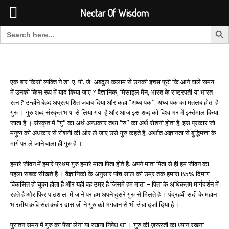
Font Size:
-
+
Invalid search form.
Nectar Of Wisdom
Search But
Search for:
Nectar Of Wisdom
एक बार किसी व्यक्ति ने डा. ए. पी. जे. अबदुल कलाम से उनकी इच्छा पूछी कि आने वाले समय
में उनको किस रूप में याद किया जाए ? वैज्ञानिक, मिसाइल मैन, भारत के राष्ट्रपती या भारत
रत्न ? उन्होंने बेहद अप्रत्याशित जवाब दिया और कहा “अध्यापक”. अध्यापक का मतलब होता है
गुरु । गुरु शब्द संस्कृत भाषा से लिया गया है और आज इस शब्द को विश्व भर में इस्तेमाल किया
जाता है । संस्कृत में “गु” का अर्थ अन्धकार तथा “रु” का अर्थ रोशनी होता है, इस प्रकार जो
मनुष्य को अंधकार से रोशनी की ओर ले जाए उसे गुरु कहते है, अर्थात अज्ञानता से बुद्धिमत्ता के
मार्ग पर ले जाने वाला ही गुरु है ।
हमारे जीवन में हमारे प्रथम गुरु हमारे माता पिता होते है. अपने माता पिता से ही हम जीवन का
पहला सबक सीखते है । वैज्ञानिको के अनुसार पांच साल की उम्र तक हमारा 85% दिमाग
विकसित हो चुका होता है और यही वह उम्र है जिसमे हम माता – पिता के अधिकतम मार्गदर्शन में
रहते है और फिर पाठशाला में जाने पर हम अपने दुसरे गुरु से मिलते है । पंद्रहवी सदी के महान
भारतीय कवि संत कबीर दास जी ने गुरु को भगवान से भी उंचा दर्जा दिया है ।
पुरातन समय में गुरु का पैसा लेना या रखना निषेध था । गुरु की ज़रूरतों का ध्यान रखना