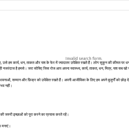
logs in English
Blogs in Hindi
5 Elements of Organizational Excellenc
 RELATIONSHIP
WORDS OF WISDOM
Kahi Ankahi
Bhagwad Geeta RoopK
ra MahaGeeta RoopKavita
Samansuttam (Essence Of Jainism)
Chanak
Invalid search form.
े हम कार्य, धन, ताकत और यश के फेर में ज्यादातर उपेक्षित रखते हैं। लोग सुकून की कीमत पर धनसंपन्न
3
Author And Founder
Contact Us
दुनिया ही नजरंदाज है हमसे। जरा सोचिए जिस रोज आप अपना स्वास्थ्य, कार्य, ताकत, धन, मित्र, यश सब 
ावनाओं, सम्मान और फ़िक्र को उपेक्षित रखते हैं। अपनी आजीविका के लिए हम अपने बुजुर्गों को छोड़ देते
संभव नहीं।
ी जरुरी इच्छाओं को पूरा करने का प्रयास करते रहें।
ाथ मनाएं।