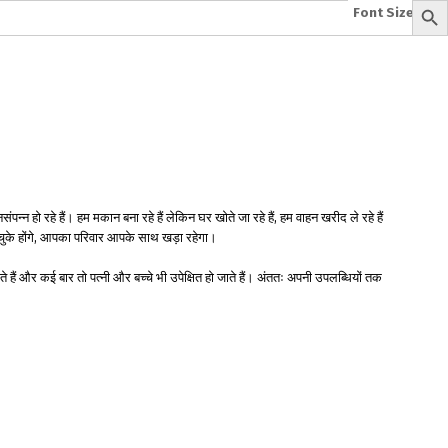
Font Size:
-
+
e
A To Z of Entrepreneurship
A To Z Leadership
avita
Bhagwat Geeta Videos
ya Neeti
TattvarthaSutra
Ratnakarand Shravakachar
 हो रहे हैं। हम मकान बना रहे हैं लेकिन घर खोते जा रहे हैं, हम वाहन खरीद ले रहे हैं
खो चुके होंगे, आपका परिवार आपके साथ खड़ा रहेगा।
 हैं और कई बार तो पत्नी और बच्चे भी उपेक्षित हो जाते हैं। अंततः अपनी उपलब्धियों तक