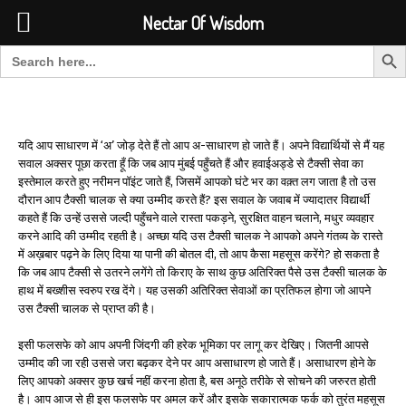
Font Size:
-
+
Invalid search form.
Nectar Of Wisdom
Search But
Search for:
Nectar Of Wisdom
यदि आप साधारण में ‘अ’ जोड़ देते हैं तो आप अ-साधारण हो जाते हैं। अपने विद्यार्थियों से मैं यह
सवाल अक्सर पूछा करता हूँ कि जब आप मुंबई पहुँचते हैं और हवाईअड्डे से टैक्सी सेवा का
इस्तेमाल करते हुए नरीमन पॉइंट जाते हैं, जिसमें आपको घंटे भर का वक़्त लग जाता है तो उस
दौरान आप टैक्सी चालक से क्या उम्मीद करते हैं? इस सवाल के जवाब में ज्यादातर विद्यार्थी
कहते हैं कि उन्हें उससे जल्दी पहुँचने वाले रास्ता पकड़ने, सुरक्षित वाहन चलाने, मधुर व्यवहार
करने आदि की उम्मीद रहती है। अच्छा यदि उस टैक्सी चालक ने आपको अपने गंतव्य के रास्ते
में अख़बार पढ़ने के लिए दिया या पानी की बोतल दी, तो आप कैसा महसूस करेंगे? हो सकता है
कि जब आप टैक्सी से उतरने लगेंगे तो किराए के साथ कुछ अतिरिक्त पैसे उस टैक्सी चालक के
हाथ में बख्शीस स्वरुप रख देंगे। यह उसकी अतिरिक्त सेवाओं का प्रतिफल होगा जो आपने
उस टैक्सी चालक से प्राप्त की है।
इसी फलसफे को आप अपनी जिंदगी की हरेक भूमिका पर लागू कर देखिए। जितनी आपसे
उम्मीद की जा रही उससे जरा बढ़कर देने पर आप असाधारण हो जाते हैं। असाधारण होने के
लिए आपको अक्सर कुछ खर्च नहीं करना होता है, बस अनूठे तरीके से सोचने की जरुरत होती
है। आप आज से ही इस फलसफे पर अमल करें और इसके सकारात्मक फर्क को तुरंत महसूस