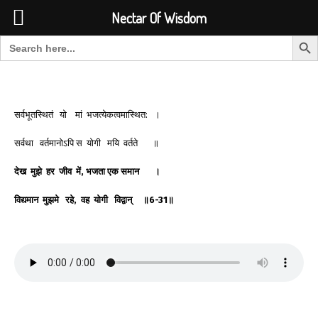
Font Size:
-
+
Invalid search form.
Nectar Of Wisdom
Search But
Search for:
Nectar Of Wisdom
सर्वभूतस्थितं यो मां भजत्येकत्वमास्थित: ।
सर्वथा वर्तमानोऽपि स योगी मयि वर्तते ॥
देख
मुझे
हर
जीव
में
,
भजता
एक
समान
।
विद्यमान
मुझमे
रहे
,
वह
योगी
विद्वान्
॥
6-31
॥