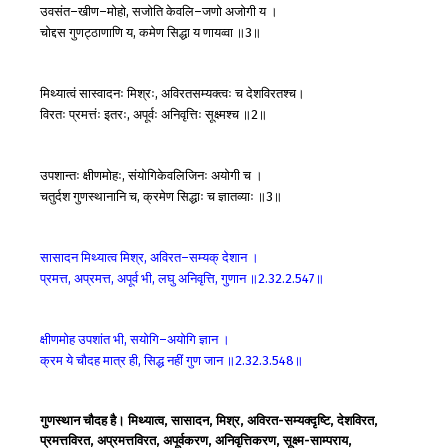
उवसंत
खीण
मोहो
सजोति
केवलि
जणो
अजोगी
य
।
–
–
,
–
चोद्दस
गुणट्ठाणाणि
य
कमेण
सिद्धा
य
णायव्वा
॥
॥
,
3
मिथ्यात्वं
सास्वादनः
मिश्रः
अविरतसम्यक्त्वः
च
देशविरतश्च।
,
विरतः
प्रमत्तंः
इतरः
अपूर्वः
अनिवृत्तिः
सूक्ष्मश्च
॥
॥
,
2
उपशान्तः
क्षीणमोहः
संयोगिकेवलिजिनः
अयोगी
च
।
,
चतुर्दश
गुणस्थानानि
च
क्रमेण
सिद्धाः
च
ज्ञातव्याः
॥
॥
,
3
सासादन
मिथ्यात्व
मिश्र
अविरत
सम्यक्
देशान
।
,
–
प्रमत्त
अप्रमत्त
अपूर्व
भी
लघु
अनिवृत्ति
गुणान
॥
॥
,
,
,
,
2.32.2.547
क्षीणमोह
उपशांत
भी
सयोगि
अयोगि
ज्ञान
।
,
–
क्रम
ये
चौदह
मात्र
ही
सिद्ध
नहीं
गुण
जान
॥
॥
,
2.32.3.548
गुणस्थान चौदह है। मिथ्यात्व, सासादन, मिश्र, अविरत-सम्यक्दृष्टि, देशविरत,
प्रमत्तविरत, अप्रमत्तविरत, अपूर्वकरण, अनिवृत्तिकरण, सूक्ष्म-साम्पराय,