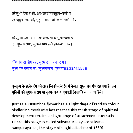
****************************************
कोसुंभो
जिह
राओ
अब्भंतरदो
य
सुहुम
रत्तो
य
।
,
–
एवं
सुहुम
सराओ
सुहुम
कसाओ
त्ति
णायव्वो
॥
॥
–
,
–
14
कौसुम्भः
यथा
रागः
अभ्यन्तरतः
च
सूक्ष्मरक्तः
च।
,
एवं
सूक्ष्मसरागः
सूक्ष्मकषाय
इति
ज्ञातव्यः
॥
॥
,
14
क्षीण
रंग
सा
शेष
रहा
सूक्ष्म
सदा
मन
राग।
,
–
सूक्ष्म
शेष
कषाय
सा
सूक्ष्मकषाय
प्रभाग॥
॥
, ‘
’
2.32.14.559
कुसुम्भ के हल्के रंग की तरह जिनके अंतरंग में केवल सूक्ष्म राग शेष रह गया है, उन
मुनियों को सूक्ष्म-सराग या सूक्ष्म-कषाय गुणवर्ती (दसवाँ) जानना चाहिये।
Just as a Kusumbha flower has a slight tinge of reddish colour,
similarly a monk who has reached this tenth stage of spiritual
development retains a slight tinge of attachment internally,
Hence this stage is called suksma-Kasaya or suksma –
samparaya, i.e., the stage of slight attachment. (559)