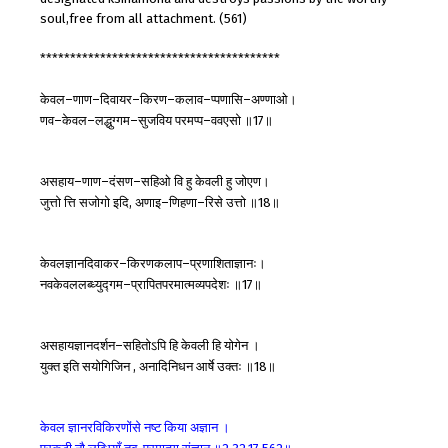
soul,free from all attachment. (561)
****************************************
केवल
णाण
दिवायर
किरण
कलाव
प्पणासि
अण्णाओ।
–
–
–
–
–
–
णव
केवल
लद्धुग्गम
सुजविय
परमप्प
ववएसो
॥
॥
–
–
–
–
17
असहाय
णाण
दंसण
सहिओ
वि
हु
केवली
हु
जोएण।
–
–
–
जुत्तो
त्ति
सजोगो
इदि
अणाइ
णिहणा
रिसे
उत्तो
॥
॥
,
–
–
18
केवलज्ञानदिवाकर
किरणकलाप
प्रणाशिताज्ञानः।
–
–
नवकेवललब्ध्युद्गम
प्रापितपरमात्मव्यपदेशः
॥
॥
–
17
असहायज्ञानदर्शन
सहितोऽपि
हि
केवली
हि
योगेन
।
–
युक्त
इति
सयोगिजिन
अनादिनिधन
आर्षे
उक्तः
॥
॥
,
18
केवल
ज्ञानरविकिरणोंसे
नष्ट
किया
अज्ञान
।