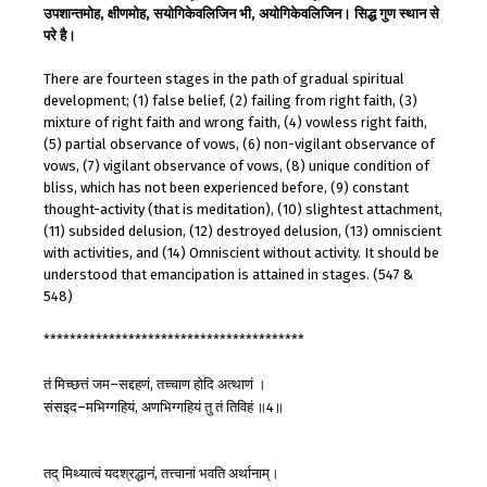
उपशान्तमोह, क्षीणमोह, सयोगिकेवलिजिन भी, अयोगिकेवलिजिन। सिद्ध गुण स्थान से
परे है।
There are fourteen stages in the path of gradual spiritual
development; (1) false belief, (2) failing from right faith, (3)
mixture of right faith and wrong faith, (4) vowless right faith,
(5) partial observance of vows, (6) non-vigilant observance of
vows, (7) vigilant observance of vows, (8) unique condition of
bliss, which has not been experienced before, (9) constant
thought-activity (that is meditation), (10) slightest attachment,
(11) subsided delusion, (12) destroyed delusion, (13) omniscient
with activities, and (14) Omniscient without activity. It should be
understood that emancipation is attained in stages. (547 &
548)
****************************************
तं
मिच्छत्तं
जम
सद्दहणं
तच्चाण
होदि
अत्थाणं
।
–
,
संसइद
मभिग्गहियं
अणभिग्गहियं
तु
तं
तिविहं
॥
॥
–
,
4
तद्
मिथ्यात्वं
यदश्रद्धानं
तत्त्वानां
भवति
अर्थानाम्।
,