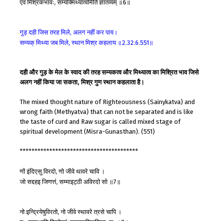
एवं
मिश्रकभावः
सम्यक्मिथ्यात्वमिति
ज्ञातव्यम्
॥
॥
,
6
गुड़
दही
जिस
तरह
मिले
अलग
नहीं
कर
पाय।
,
सम्यक्
मिथ्या
जब
मिले
स्थान
मिश्र
कहलाय
॥
॥
,
2.32.6.551
दही और गुड़ के मेल के स्वाद की तरह सम्यकत्व और मिथ्यात्व का मिश्रित भाव जिसे
अलग नहीं किया जा सकता, मिश्र गुण स्थान कहलाता है।
The mixed thought nature of Righteousness (Sainykatva) and
wrong faith (Methyatva) that can not be separated and is like
the taste of curd and Raw sugar is called mixed stage of
spiritual development (Misra-Gunasthan). (551)
****************************************
णों
इंदिएसु
विरदो
णो
जीवे
थावरे
चावि
।
,
जो
सद्दहइ
जिणत्तं
सम्माइट्ठी
अविरदो
सो
॥
॥
,
7
नो
इन्द्रियेषुविरतो
नो
जीवे
स्थावरे
त्रसे
चापि
।
,