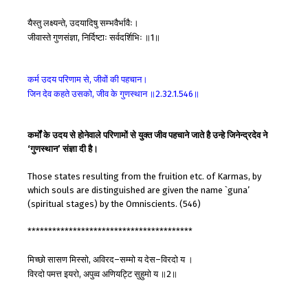
यैस्तु
लक्ष्यन्ते
उदयादिषु
सम्भवैर्भावैः।
,
जीवास्ते
गुणसंज्ञा
निर्दिष्टाः
सर्वदर्शिभिः
॥
॥
,
1
कर्म
उदय
परिणाम
से
जीवों
की
पहचान।
,
जिन
देव
कहते
उसको
जीव
के
गुणस्थान
॥
॥
,
2.32.1.546
कर्मों के उदय से होनेवाले परिणामों से युक्त जीव पहचाने जाते है उन्हे जिनेन्द्रदेव ने
‘गुणस्थान’ संज्ञा दी है।
Those states resulting from the fruition etc. of Karmas, by
which souls are distinguished are given the name `guna’
(spiritual stages) by the Omniscients. (546)
****************************************
मिच्छो
सासण
मिस्सो
अविरद
सम्मो
य
देस
विरदो
य
।
,
–
–
विरदो
पमत्त
इयरो
अपुव्व
अणियट्टि
सुहुमो
य
॥
॥
,
2