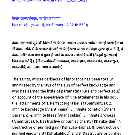
प्रकटी
नौ
लब्धियाँ
तब
परमात्मा
संज्ञान
॥
॥
,
2.32.17.562
केवल
ज्ञानदर्शनयुत
पर
शेष
काय
योग।
,
जिन
का
यही
गुणस्थान
है
केवली
सयोग
॥
॥
,
2.32.18.563
केवल ज्ञानरूपी सूर्य की किरणों से जिनका अज्ञान अंधकार सर्वथा नष्ट हो जाता है तथा
नौ केवल लब्धियों के प्रकट हो जाने से जिन्हें परम आत्मा की संज्ञा प्राप्त हो जाती है, वे
केवली और काय योग ये युक्त हो जाने के कारण सयोगी केवली (तेरहवाँ गुणस्थान)
जिन कहलाते है। (नौ उपलब्धियाँ-सम्यकत्व, अनन्तज्ञान, अनन्तदर्शन, अनन्तसुख,
अनन्तवीर्य, दान, लाभ, भोग व उपभोग)
The saints, whose darkness of ignorance has been totally
annihilated by the rays of the sun of perfect knowledge and
who has earned the little of paramatm (pure and perfect soul)
on account of the appearance of nine attainments in his soul
(i.e. attainments of 1. Perfect Right belief (Samyaktva), 2.
Infinite knowledge (Anant-jnana), 3. Infinite conation (Anant
Darshan), 4. Infinite bless (Anant sukha), 5. Infinite prowess
(Anant virya), 6. Destructive or purified charity (Khayika-dan), 7.
Destructive or purified gain (Kshayika-labha), 8. Destructive or
purified enjoyment (Kshyikabhog) and 9. Destructive or purified