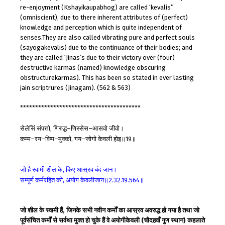
re-enjoyment (Kshayikaupabhog) are called ‘kevalis”
(omniscient), due to there inherent attributes of (perfect)
knowledge and perception which is quite independent of
senses.They are also called vibrating pure and perfect souls
(sayogakevalis) due to the continuance of their bodies; and
they are called ‘Jinas’s due to their victory over (four)
destructive karmas (named) knowledge obscuring
obstructurekarmas). This has been so stated in ever lasting
jain scriptrures (Jinagam). (562 & 563)
****************************************
सेलेसिं
संपत्तो
णिरुद्ध
णिस्सेस
आसवो
जीवो।
,
–
–
कम्म
रय
विप्प
मुक्को
गय
जोगो
केवली
होइ॥
॥
–
–
–
,
–
19
जो
है
स्वामी
शील
के
किए
आस्रव
बंद
जान।
,
सम्पूर्ण
कर्मरहित
को
अयोग
केवलीजान॥
॥
,
2.32.19.564
जो शील के स्वामी हैं, जिनके सभी नवीन कर्मों का आस्रव अवरुद्ध हो गया है तथा जो
पूर्वसंचित कर्मों से सर्वथा मुक्त हो चुके हैं वे अयोगीकेवली (चौदहवाँ गुण स्थान) कहलाते