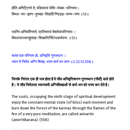
होंति
अणिट्टिणो
ते
पडिसमयं
जेसि
मेक्क
परिणामा।
,
–
–
विमल
यर
झाण
हुयवह
सिहाहिं
णिद्दड्ढ
कम्म
वणा
॥
॥
–
–
–
–
–
–
13
भवन्ति
अनिवर्तिनस्ते
प्रतिसमयं
येषामेकपरिणामाः।
,
विमलतरध्यानहुतवह
शिखाभिर्निर्दग्धकर्मवनाः
॥
॥
–
13
सतत
एक
परिणाम
हो
अनिवृत्ति
गुणस्थान
।
,
ध्यान
ये
निर्मल
अग्नि
शिखा
भस्म
कर्म
वन
जान
॥
॥
,
2.32.13.558
जिनके निरंतर एक ही भाव होता है वे जीव अनिवृत्तिकरण गुणस्थान (नौवाँ) वाले होते
है। ये जीव निर्मलतर ध्यानरूपी अग्निशिखाओं से कर्म-वन को भस्म कर देते है।
The souls, occupying the ninth stage of spiritual development
enjoy the constant mental state (of bliss) each moment and
burn down the forest of the karmas through the flames of the
fire of a very pure meditation, are called anivartin
(anivrttikarana). (558)