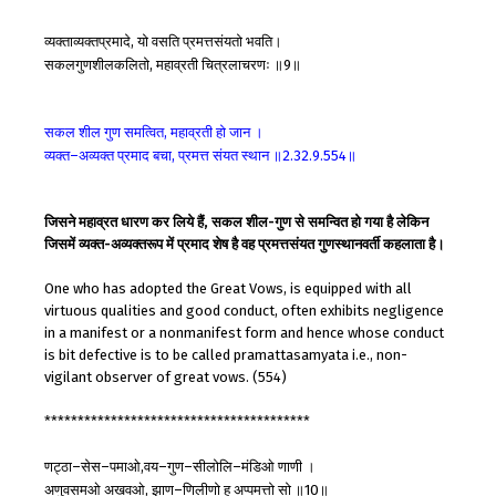
व्यक्ताव्यक्तप्रमादे
यो
वसति
प्रमत्तसंयतो
भवति।
,
सकलगुणशीलकलितो
महाव्रती
चित्रलाचरणः
॥
॥
,
9
सकल
शील
गुण
समत्वित
महाव्रती
हो
जान
।
,
व्यक्त
अव्यक्त
प्रमाद
बचा
प्रमत्त
संयत
स्थान
॥
॥
–
,
2.32.9.554
जिसने महाव्रत धारण कर लिये हैं, सकल शील-गुण से समन्वित हो गया है लेकिन
जिसमें व्यक्त-अव्यक्तरूप में प्रमाद शेष है वह प्रमत्तसंयत गुणस्थानवर्ती कहलाता है।
One who has adopted the Great Vows, is equipped with all
virtuous qualities and good conduct, often exhibits negligence
in a manifest or a nonmanifest form and hence whose conduct
is bit defective is to be called pramattasamyata i.e., non-
vigilant observer of great vows. (554)
****************************************
णट्ठा
सेस
पमाओ
वय
गुण
सीलोलि
मंडिओ
णाणी
।
–
–
,
–
–
–
अणुवसमओ
अखवओ
झाण
णिलीणो
हु
अप्पमत्तो
सो
॥
॥
,
–
10