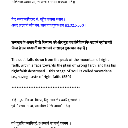
नाशितसम्यक्त्वः
सः
सासस्वादननामा
मन्तव्यः
॥
॥
,
5
गिर
सम्यक्त्वशिखर
से
पहुँच
न
पाया
स्थान।
,
अधर
लटकते
जीव
का
सासादन
गुणस्थान
॥
॥
,
2.32.5.550
सम्यक्त्व के अभाव में जो मिथ्यात्व की ओर मुड़ गया हैलेकिन मिथ्यात्व में प्रवेश नही
किया है उस मध्यवर्ती अवस्था को सासादन गुणस्थान कहा है।
The soul falls down from the peak of the mountain of right
faith, with his face towards the plain of wrong faith, and has his
rightfaith destroyed – this stage of soul is called sasvadana,
i.e., having taste of right faith. (550)
****************************************
दहि
गुड
मिव
वा
मिस्सं
पिहु
भावं
णेव
कारिदुं
सक्कं
।
–
–
–
,
–
एवं
मिस्सय
भावो
सम्मामिच्छो
त्ति
णायव्वो
॥
॥
–
,
6
दधिगुडमिव
व्यामिश्रं
पृथग्भावं
नैव
कर्तुं
शक्यम्
।
,