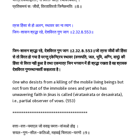
प्रतिसमयं
सः
जीवों
विरताविरतो
जिनैकमतिः
॥
॥
,
8
त्रस
हिंसा
से
हो
अलग
स्थावर
का
ना
त्याग।
,
जिन
शासन
श्रद्धा
रहे
देशविरत
गुण
जाग
॥
॥
–
,
2.32.8.553
जिन-शासन श्रद्धा रहे, देशविरत गुण जाग ॥2.32.8.553॥जो त्रस जीवों की हिंसा
से तो विरत हो गया है परन्तु एकेन्द्रिय स्थावर (वनस्पति, जल, भूमि, अग्नि, वायु) की
हिंसा से विरत नही हुआ है तथा एकमात्र जिन भगवान में ही श्रद्धा रखता है वह श्रावक
देशविरत गुणस्थानवर्ती कहलाता है।
One who desists from a killing of the mobile living beings but
not from that of the immobile ones and yet who has
unwavering faith in Jinas is called (viratavirata or desavirata),
i.e., partial observer of vows. (553)
****************************************
वत्ता
वत्त
पमाएल
जो
वसइ
पमत्त
संजओ
होइ
।
–
–
–
सयल
गुण
सील
कलिओ
महव्वई
चित्तला
यरणो
॥
॥
–
–
–
,
–
9