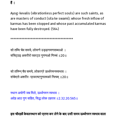
हैं ।
Ayog-kevalis (vibrationless perfect souls) are such saints, as
are masters of conduct (sila ke swami); whose fresh inflow of
karmas has been stopped and whose past accumulated karmas
have been fully destroyed. (564)
****************************************
सो
तम्मि
चेव
समये
लोयग्गे
उड्ढागमणसब्भाओ
।
,
संचिट्ठइ
असरीरो
पवरट्ठ
गुणप्पओ
णिच्चं
॥
॥
20
सो
तस्म्नि्
चैव
समये
लोकाग्रे
ऊर्ध्वगमनस्वभावः।
,
संचेष्टते
अशरीरः
प्रवराष्टगुणात्मको
नित्यम्
॥
॥
20
स्थान
अयोगी
जब
मिले
ऊर्ध्वगमन
स्वभाव
।
,
अदेह
आठ
गुण
सहित
सिद्ध
लोक
ठहराव
॥
॥
,
2.32.20.565
इस चौदहवें केवलस्थान को प्राप्त कर लेने के बाद उसी समय ऊर्ध्वगमन स्वभाव वाला