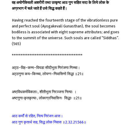
वह अयोगीकेवली अशरीरी तथा उत्कृष्ट आठ गुण सहित सदा के लिये लोक के
अग्रभाग में चले जाते हैं उसे सिद्ध कहते हैं।
Having reached the fourteenth stage of the vibrationless pure
and perfect soul (Ayogakevali Gunasthan), the soul becomes
bodiless is associated with eight supreme attributes; and goes
to the summit of the universe. Such souls are called “Siddhas”.
(565)
****************************************
अट्ठ
विह
कम्म
वियडा
सीदीभूता
णिरंजणा
णिच्चा।
–
–
–
अट्ठगुणा
कय
किच्चा
लोयग्ग
णिवासिणो
सिद्धा
॥
॥
–
,
–
21
अष्टविधकर्मविकलाः
शीतीभूता
निरञ्जना
नित्याः
।
,
अष्टगुणाःकृतकृत्याः
लोकाग्रनिवासिनः
सिद्धाः
॥
॥
,
21
आठ
कर्मों
से
रहित
नित्य
निरंजन
आस।
,
आठ
गुण
कृतार्थ
सह
सिद्ध
लोक
निवास
॥
॥
,
2.32.21.566