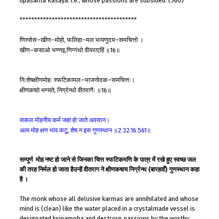
upasanta Kasaya. i.e., whose passions are subsided. (560)
****************************************
णिस्सेस
खीण
मोहो
फलिहा
मल
भायणुदय
समचित्तो
।
–
–
,
–
–
खीण
कसाओ
भण्णइ
णिग्गंथो
वीयराएहिं
॥
॥
–
,
16
निःशेषक्षीणमोहः
स्फटिकामल
भाजनोदक
समचित्तः।
–
–
क्षीणकषाो
भण्यते
निर्ग्रन्थो
वीतरागैः
॥
॥
,
16
सकल
मोहनीय
कर्म
जहां
हो
जाते
अवसान।
अल्प
मोह
क्षण
भाव
कटु
शेष
न
इस
गुणस्थान
॥
॥
,
2.32.16.561
सम्पूर्ण मोह नष्ट हो जाने से जिनका चित्त स्फटिकमणि के पात्र में रखे हुए स्वच्छ जल
की तरह निर्मल हो जाता हैउन्हें वीतराग ने क्षीणकषाय निर्ग्रन्थ (बारहवाँ) गुणस्थान कहा
है ।
The monk whose all delusive karmas are annihilated and whose
mind is (clean) like the water placed in a crystalmade vessel is
designated ksinamoha and destroys passions by the worthy