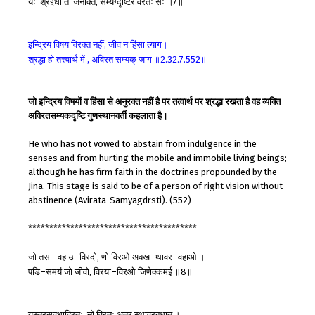
यः
श्रद्दधाति
जिनोक्तं
सम्यग्दृष्टिरविरतः
सः
॥
॥
,
7
इन्द्रिय
विषय
विरक्त
नहीं
जीव
न
हिंसा
त्याग।
,
श्रद्धा
हो
तत्त्वार्थ
में
अविरत
सम्यक्
जाग
॥
॥
,
2.32.7.552
जो इन्द्रिय विषयों व हिंसा से अनुरक्त नहीं है पर तत्वार्थ पर श्रद्धा रखता है वह व्यक्ति
अविरतसम्यकदृष्टि गुणस्थानवर्ती कहलाता है।
He who has not vowed to abstain from indulgence in the
senses and from hurting the mobile and immobile living beings;
although he has firm faith in the doctrines propounded by the
Jina. This stage is said to be of a person of right vision without
abstinence (Avirata-Samyagdrsti). (552)
****************************************
जो
तस
वहाउ
विरदो
णो
विरओ
अक्ख
थावर
वहाओ
।
–
–
,
–
–
पडि
समयं
जो
जीवो
विरया
विरओ
जिणेक्कमई
॥
॥
–
,
–
8
यस्त्रसवधाद्विरतः
नो
विरतः
अत्र
स्थावरबधात्
।
,