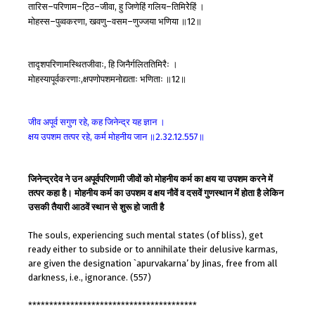
तारिस
परिणाम
ट्ठि
जीवा
हु
जिणेहिं
गलिय
तिमिरेेहिं
।
–
–
–
,
–
मोहस्स
पुव्वकरणा
खवणु
वसम
णुज्जया
भणिया
॥
॥
–
,
–
–
12
तादृशपरिणामस्थितजीवाः
हि
जिनैर्गलिततिमिरैः
।
,
मोहस्यापूर्वकरणाः
क्षपणोपशमनोद्यताः
भणिताः
॥
॥
,
12
जीव
अपूर्व
सगुण
रहे
कह
जिनेन्द्र
यह
ज्ञान
।
,
क्षय
उपशम
तत्पर
रहे
कर्म
मोहनीय
जान
॥
॥
,
2.32.12.557
जिनेन्द्रदेव ने उन अपूर्वपरिणामी जीवों को मोहनीय कर्म का क्षय या उपशम करने में
तत्पर कहा है। मोहनीय कर्म का उपशम व क्षय नौवें व दसवें गुणस्थान में होता है लेकिन
उसकी तैयारी आठवें स्थान से शुरू हो जाती है
The souls, experiencing such mental states (of bliss), get
ready either to subside or to annihilate their delusive karmas,
are given the designation `apurvakarna’ by Jinas, free from all
darkness, i.e., ignorance. (557)
****************************************