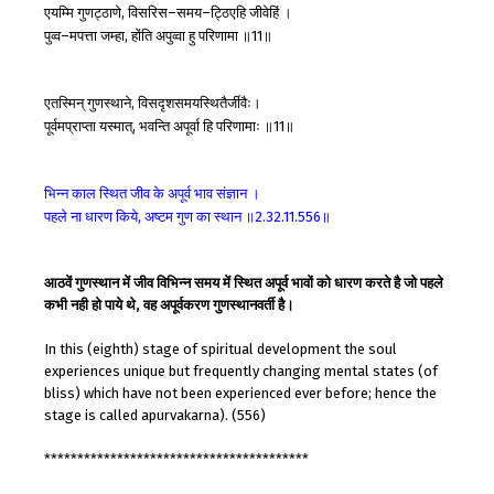
एयम्मि
गुणट्ठाणे
विसरिस
समय
ट्ठिएहि
जीवेहिं
।
,
–
–
पुव्व
मपत्ता
जम्हा
होंति
अपुव्वा
हु
परिणामा
॥
॥
–
,
11
एतस्मिन्
गुणस्थाने
विसदृशसमयस्थितैर्जीवैः।
,
पूर्वमप्राप्ता
यस्मात्
भवन्ति
अपूर्वा
हि
परिणामाः
॥
॥
,
11
भिन्न
काल
स्थित
जीव
के
अपूर्व
भाव
संज्ञान
।
पहले
ना
धारण
किये
अष्टम
गुण
का
स्थान
॥
॥
,
2.32.11.556
आठवें गुणस्थान में जीव विभिन्न समय में स्थित अपूर्व भावों को धारण करते है जो पहले
कभी नही हो पाये थे, वह अपूर्वकरण गुणस्थानवर्ती है।
In this (eighth) stage of spiritual development the soul
experiences unique but frequently changing mental states (of
bliss) which have not been experienced ever before; hence the
stage is called apurvakarna). (556)
****************************************