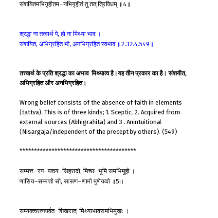
संशयितमभिगृहीतम
नभिगृहीतं
तु
तत्
त्रिविधम्
॥
॥
–
4
श्रद्धा
ना
तत्वार्थ
पे
हो
ना
मिथ्या
भाव
।
,
संशयित
अभिग्रहित
भी
अनभिग्रहित
स्वभाव
॥
॥
,
,
2.32.4.549
तत्त्वार्थ के प्रति श्रद्धा का अभाव मिथ्यात्व है।यह तीन प्रकार का है। संशयीत,
अभिग्रहित और अनभिग्रहित।
Wrong belief consists of the absence of faith in elements
(tattva). This is of three kinds; 1. Sceptic, 2. Acquired from
external sources (Abhigrahita) and 3 . Anintuitional
(Nisargaja/independent of the precept by others). (549)
****************************************
सम्मत्त
रय
पव्वय
सिहरादो
मिच्छ
भूमि
समभिमुहो
।
–
–
–
,
–
णासिय
सम्मत्तो
सो
सासण
णामो
मुणेयव्वो
॥
॥
–
,
–
5
सम्यक्त्वरत्नपर्वत
शिखरात्
मिथ्याभावसमभिमुखः
।
–