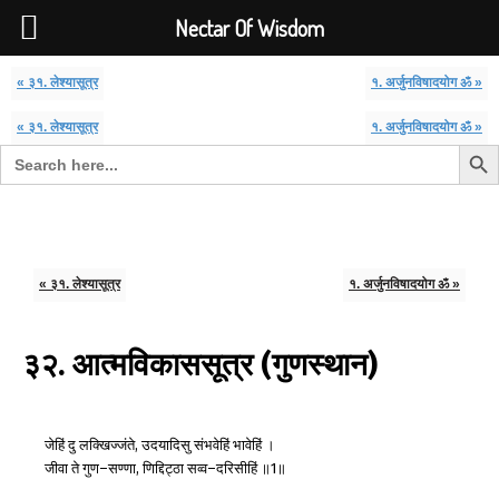
Font Size:
-
+
Invalid search form.
Nectar Of Wisdom
« ३१. लेश्यासूत्र
१. अर्जुनविषादयोग ॐ »
« ३१. लेश्यासूत्र
१. अर्जुनविषादयोग ॐ »
Search But
Search for:
Nectar Of Wisdom
« ३१. लेश्यासूत्र
१. अर्जुनविषादयोग ॐ »
३२. आत्मविकाससूत्र (गुणस्थान)
जेहिं
दु
लक्खिज्जंते
उदयादिसु
संभवेहिं
भावेहिं
।
,
जीवा
ते
गुण
सण्णा
णिद्दिट्ठा
सव्व
दरिसीहिं
॥
॥
–
,
–
1