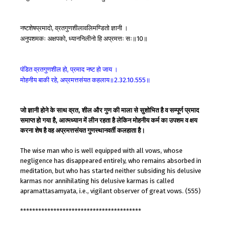
नष्टशेषप्रमादो
व्रतगुणशीलावलिमण्डितो
ज्ञानी
।
,
अनुपशमकः
अक्षपको
ध्याननिलीनो
हि
अप्रमत्तः
सः॥
॥
,
10
पंडित
व्रतगुणशील
हो
प्रमाद
नष्ट
हो
जाय
।
,
मोहनीय
बाकी
रहे
अप्रमत्तसंयत
कहलाय॥
॥
,
2.32.10.555
जो ज्ञानी होने के साथ व्रत, शील और गुण की माला से सुशोभित है व सम्पूर्ण प्रमाद
समाप्त हो गया है, आत्मध्यान में लीन रहता है लेकिन मोहनीय कर्म का उपशम व क्षय
करना शेष है वह अप्रमत्तसंयत गुणस्थानवर्ती कलहाता है।
The wise man who is well equipped with all vows, whose
negligence has disappeared entirely, who remains absorbed in
meditation, but who has started neither subsiding his delusive
karmas nor annihilating his delusive karmas is called
apramattasamyata, i.e., vigilant observer of great vows. (555)
****************************************