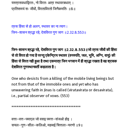
यस्त्रसवधाद्विरतः
नो
विरतः
अत्र
स्थावरबधात्
।
,
प्रतिसमयं
सः
जीवों
विरताविरतो
जिनैकमतिः
॥
॥
,
8
त्रस
हिंसा
से
हो
अलग
स्थावर
का
ना
त्याग।
,
जिन
शासन
श्रद्धा
रहे
देशविरत
गुण
जाग
॥
॥
–
,
2.32.8.553
जिन-शासन श्रद्धा रहे, देशविरत गुण जाग ॥2.32.8.553॥जो त्रस जीवों की हिंसा
से तो विरत हो गया है परन्तु एकेन्द्रिय स्थावर (वनस्पति, जल, भूमि, अग्नि, वायु) की
हिंसा से विरत नही हुआ है तथा एकमात्र जिन भगवान में ही श्रद्धा रखता है वह श्रावक
देशविरत गुणस्थानवर्ती कहलाता है।
One who desists from a killing of the mobile living beings but
not from that of the immobile ones and yet who has
unwavering faith in Jinas is called (viratavirata or desavirata),
i.e., partial observer of vows. (553)
****************************************
वत्ता
वत्त
पमाएल
जो
वसइ
पमत्त
संजओ
होइ
।
–
–
–
सयल
गुण
सील
कलिओ
महव्वई
चित्तला
यरणो
॥
॥
–
–
–
,
–
9