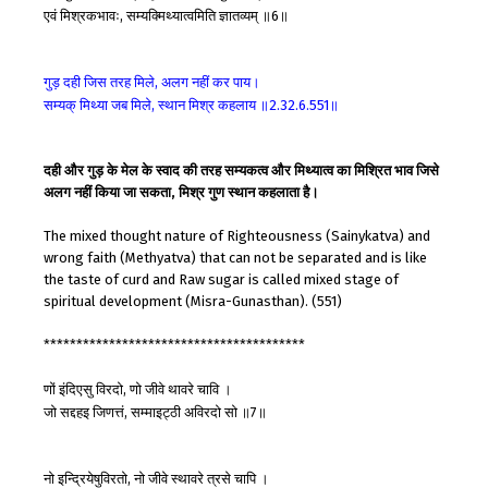
एवं
मिश्रकभावः
सम्यक्मिथ्यात्वमिति
ज्ञातव्यम्
॥
॥
,
6
गुड़
दही
जिस
तरह
मिले
अलग
नहीं
कर
पाय।
,
सम्यक्
मिथ्या
जब
मिले
स्थान
मिश्र
कहलाय
॥
॥
,
2.32.6.551
दही और गुड़ के मेल के स्वाद की तरह सम्यकत्व और मिथ्यात्व का मिश्रित भाव जिसे
अलग नहीं किया जा सकता, मिश्र गुण स्थान कहलाता है।
The mixed thought nature of Righteousness (Sainykatva) and
wrong faith (Methyatva) that can not be separated and is like
the taste of curd and Raw sugar is called mixed stage of
spiritual development (Misra-Gunasthan). (551)
****************************************
णों
इंदिएसु
विरदो
णो
जीवे
थावरे
चावि
।
,
जो
सद्दहइ
जिणत्तं
सम्माइट्ठी
अविरदो
सो
॥
॥
,
7
नो
इन्द्रियेषुविरतो
नो
जीवे
स्थावरे
त्रसे
चापि
।
,