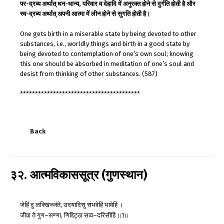
पर-द्रव्य अर्थात् धन-धान्य, परिवार व देहादि में अनुरक्त होने से दुर्गति होती है और
स्व-द्रव्य अर्थात् अपनी आत्मा में लीन होने से सुगति होती है।
One gets birth in a miserable state by being devoted to other
substances, i.e., worldly things and birth in a good state by
being devoted to contemplation of one’s own soul; knowing
this one should be absorbed in meditation of one’s soul and
desist from thinking of other substances. (587)
****************************************
Back
३२. आत्मविकाससूत्र (गुणस्थान)
जेहिं
दु
लक्खिज्जंते
उदयादिसु
संभवेहिं
भावेहिं
।
,
जीवा
ते
गुण
सण्णा
णिद्दिट्ठा
सव्व
दरिसीहिं
॥
॥
–
,
–
1