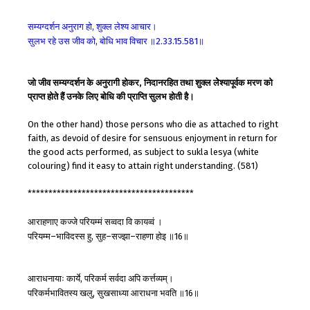
सम्यग्दर्शन
अनुराग
हो
शुक्ल
लेश्य
आचार।
,
सुलभ
रहे
उस
जीव
को
बोधि
भाव
विचार
॥
॥
,
2.33.15.581
जो जीव सम्यग्दर्शन के अनुरागी होकर, निदानरहित तथा शुक्ल लेेश्यापूर्वक मरण को
प्राप्त होते हैं उनके लिए बोधि की प्राप्ति सुलभ होती है।
On the other hand) those persons who die as attached to right
faith, as devoid of desire for sensuous enjoyment in return for
the good acts performed, as subject to sukla lesya (white
colouring) find it easy to attain right understanding. (581)
****************************************
आराहणाए
कज्जे
परियम्मं
सव्वदा
वि
कायव्वं
।
परियम्म
भाविदस्स
हु
सुह
सज्झा
राहणा
होइ
॥
॥
–
,
–
–
16
आराधनायाः
कार्ये
परिकर्म
सर्वदा
अपि
कर्त्तव्यम्।
,
परिकर्मभावितस्य
खलु
सुखसाध्या
आराधना
भवति
॥
॥
,
16