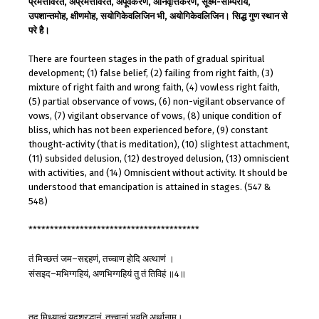
प्रमत्तविरत, अप्रमत्तविरत, अपूर्वकरण, अनिवृत्तिकरण, सूक्ष्म-साम्पराय,
उपशान्तमोह, क्षीणमोह, सयोगिकेवलिजिन भी, अयोगिकेवलिजिन। सिद्ध गुण स्थान से
परे है।
There are fourteen stages in the path of gradual spiritual
development; (1) false belief, (2) failing from right faith, (3)
mixture of right faith and wrong faith, (4) vowless right faith,
(5) partial observance of vows, (6) non-vigilant observance of
vows, (7) vigilant observance of vows, (8) unique condition of
bliss, which has not been experienced before, (9) constant
thought-activity (that is meditation), (10) slightest attachment,
(11) subsided delusion, (12) destroyed delusion, (13) omniscient
with activities, and (14) Omniscient without activity. It should be
understood that emancipation is attained in stages. (547 &
548)
****************************************
तं
मिच्छत्तं
जम
सद्दहणं
तच्चाण
होदि
अत्थाणं
।
–
,
संसइद
मभिग्गहियं
अणभिग्गहियं
तु
तं
तिविहं
॥
॥
–
,
4
तद्
मिथ्यात्वं
यदश्रद्धानं
तत्त्वानां
भवति
अर्थानाम्।
,