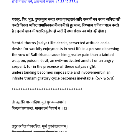
बोधि
में
बाधा
बने
अंत
न
हो
संसार
॥
॥
,
2.33.12.578
शस्त्र, विष, भूत, दुष्प्रयुक्त यन्त्र तथा क्रुद्धसर्प आदि प्रमादी का उतना अनिष्ट नही
करते जितना अनिष्ट समाधिकाल में मन में रहे हुए माया, निथ्यात्व व निदान शल्य करते
है। इससे ज्ञान की प्राप्ति दुर्लभ हो जाती है तथा संसार का अंत नही होता।
Mental thorns (salya) like deceit, perverted attitude and a
desire for worldly enjoyments in next life in a person observing
the vow of Sallekhana cause him greater pain than a tainted
weapon, poison, devil, an evil-motivated amulet or an angry
serpent, for in the presence of these salyas right
understanding becomes impossible and involvement in an
infinite transmigratory cycle becomes inevitable. (577 & 578)
****************************************
तो
उद्धरंति
गारवरहिया
मूलं
पुणब्भवलयाणं।
,
मिच्छादंसणसल्लं
मायासल्लं
नियाणं
च
॥
॥
,
13
तदुद्द्धरन्ति
गौरवरहिता
मूलं
पुनर्भवलतानाम्।
,