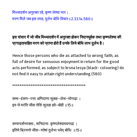
मिथ्यादर्शन
अनुरक्त
रहे
कृष्ण
लेश्या
भार।
,
मरण
मिले
जब
इस
तरह
दुर्लभ
बोधि
विचार॥
॥
,
2.33.14.580
इस संसार में जो जीव मिथ्यादर्शन में अनुरक्त होकर निदानपूर्वक तथा कृष्णलेश्या की
प्रगाढ़तासहित मरण को प्राप्त होते हैं उनके लिये बोधि लाभ दुर्लभ है।
Hence those persons who die as attached to wrong faith, as
full of desire for sensuous enjoyment in return for the good
acts performed, as subject to krsna lesya (black- colouring) do
not find it easy to attain right understanding.(580)
****************************************
सम्म
द्दंसण
रत्ता
अणिदाणा
सुक्क
लेस
मोगाढा
।
–
–
–
–
इय
जे
मरंति
जीवा
तेसिं
सुलहा
हवे
बोही
॥
॥
–
15
सम्यग्दर्शनरक्ताः
सनिदानाः
कृष्णलेश्यामवगाढा
।
,
इतिये
भ्र्रियन्ते
जीवा
स्तेषां
दुर्लभा
भवेद्
बोधिः
॥
॥
–
15