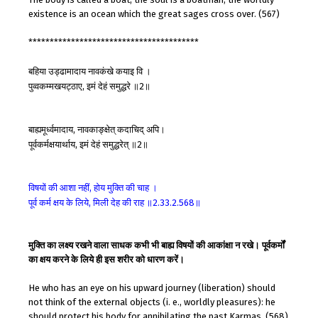
existence is an ocean which the great sages cross over. (567)
****************************************
बहिया
उड्ढामादाय
नावकंखे
कयाइ
वि
।
पुव्वकम्मखयट्ठाए
इमं
देहं
समुद्धरे
॥
॥
,
2
बाह्यमूर्ध्वमादाय
नावकाङ्क्षेत्
कदाचिद्
अपि।
,
पूर्वकर्मक्षयार्थाय
इमं
देहं
समुद्धरेत्
॥
॥
,
2
विषयों
की
आशा
नहीं
होय
मुक्ति
की
चाह
।
,
पूर्व
कर्म
क्षय
के
लिये
मिली
देह
की
राह
॥
॥
,
2.33.2.568
मुक्ति का लक्ष्य रखने वाला साधक कभी भी बाह्य विषयों की आकांक्षा न रखे। पूर्वकर्मों
का क्षय करने के लिये ही इस शरीर को धारण करें।
He who has an eye on his upward journey (liberation) should
not think of the external objects (i. e., worldly pleasures): he
should protect his body for annihilating the past Karmas. (568)