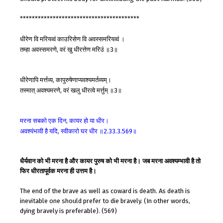
****************************************
धीरेण
वि
मरियव्वं
काउरिसेण
वि
अवस्समरियव्वं
।
तम्हा
अवस्समरणे
वरं
खु
धीरत्तेण
मरिउं
॥
॥
,
3
धीरेणापि
मर्त्तव्य
कापुरुषेणाप्यवश्यमर्तव्यम्।
,
तस्मात्
अवश्यमरणे
वरं
खलु
धीरत्वे
मर्त्तुम्
॥
॥
,
3
मरना
सबको
एक
दिन
कायर
हो
या
धीर।
,
अवश्यंभावी
है
यदि
स्वीकारो
घर
धीर
॥
॥
,
2.33.3.569
धैर्यवान को भी मरना है और कायर पुरुष को भी मरना है। जब मरना अवश्यम्भावी है तो
फिर धीरतापूर्वक मरना ही उत्तम है।
The end of the brave as well as coward is death. As death is
inevitable one should prefer to die bravely. (In other words,
dying bravely is preferable). (569)