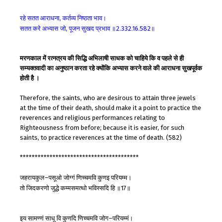
रहे
सतत
आराधना
कर्तव्य
निष्ठता
भाव।
,
सतत
करे
अभ्यास
जो
पूजन
सुखद
प्रभाव
॥
॥
,
2.332.16.582
मरणकाल में रत्नत्रय की सिद्धि अभिलाषी साधक को चाहिये कि व पहले से ही
सम्यक्तवादी का अनुष्ठान करता रहे क्योंकि अभ्यास करने वाले की आराधना सुखपूर्वक
होती है ।
Therefore, the saints, who are desirous to attain three jewels
at the time of their death, should make it a point to practice the
reverences and religious performances relating to
Righteousness from before; because it is easier, for such
saints, to practice reverences at the time of death. (582)
****************************************
जहरायकुल
पसूओ
जोग्गं
णिच्चमवि
कुणइ
परियम्म।
–
तो
जिदकरणो
जुद्धे
कम्मसमत्थो
भविस्सदि
हि
॥
॥
17
इय
सामण्णं
साधू
वि
कुणदि
णिच्चमवि
जोग
परियम्मं।
–