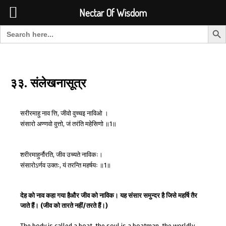
Font Size:
-
+
Invalid search form.
Nectar Of Wisdom
Search But
Search for:
Nectar Of Wisdom
३३. संलेखनासूत्र
सरीरमाहु
नाव
त्ति
जीवो
वुच्चइ
नाविओ
।
,
संसारो
अण्णवो
वुत्तो
जं
तरंति
महेसिणो
॥
॥
,
1
शरीरमाहुर्नौरति
जीव
उच्यते
नाविकः।
,
संसारोऽर्णव
उक्तः
यं
तरन्ति
महर्षयः
॥
॥
,
1
देह को नाव कहा गया हैऔर जीव को नाविक। यह संसार समुन्दर है जिसे महर्षि तैर
जाते हैं। (जीव को तारते नहीं/तरते हैं।)
The body is called a boat, the soul is a boatman, the worldly