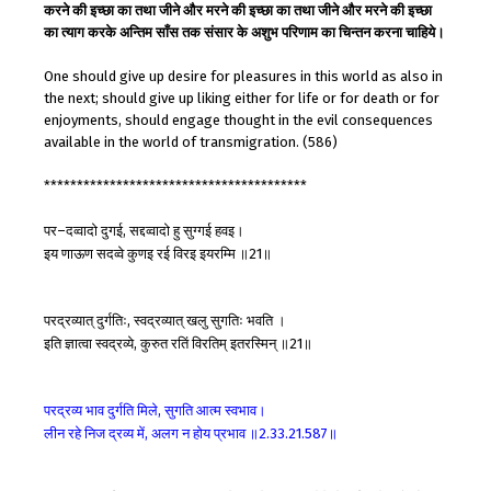
करने की इच्छा का तथा जीने और मरने की इच्छा का तथा जीने और मरने की इच्छा
का त्याग करके अन्तिम साँस तक संसार के अशुभ परिणाम का चिन्तन करना चाहिये।
One should give up desire for pleasures in this world as also in
the next; should give up liking either for life or for death or for
enjoyments, should engage thought in the evil consequences
available in the world of transmigration. (586)
****************************************
पर
दव्वादो
दुगई
सद्दव्वादो
हु
सुग्गई
हवइ।
–
,
इय
णाऊण
सदव्वे
कुणइ
रई
विरइ
इयरम्मि
॥
॥
21
परद्रव्यात्
दुर्गतिः
स्वद्रव्यात्
खलु
सुगतिः
भवति
।
,
इति
ज्ञात्वा
स्वद्रव्ये
कुरुत
रतिं
विरतिम्
इतरस्मिन्
॥
॥
,
21
परद्रव्य
भाव
दुर्गति
मिले
सुगति
आत्म
स्वभाव।
,
लीन
रहे
निज
द्रव्य
में
अलग
न
होय
प्रभाव
॥
॥
,
2.33.21.587