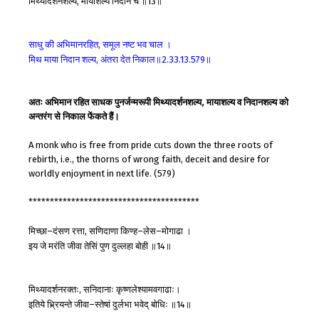
मिथ्यादर्शनशल्यं
मायाशल्यं
निदानं
च
॥
॥
,
13
साधु
की
अभिमानरहित
समूल
नष्ट
भव
चाल
।
,
मिथ
माया
निदान
शल्य
अंतरा
देत
निकाल॥
॥
,
2.33.13.579
अतः अभिमान रहित साधक पुनर्जन्मरूपी मिथ्यादर्शनशल्य, मायाशल्य व निदानशल्य को
अन्तरंग से निकाल फेंकते हैं।
A monk who is free from pride cuts down the three roots of
rebirth, i.e., the thorns of wrong faith, deceit and desire for
worldly enjoyment in next life. (579)
****************************************
मिच्छा
दंसण
रत्ता
सणिदाणा
किण्ह
लेस
मोगाढा
।
–
,
–
–
इय
जे
मरंति
जीवा
तेसिं
पुण
दुल्लहा
बोही
॥
॥
14
मिथ्यादर्शनरक्तः
सनिदानाः
कृष्णलेश्यामवगाढाः।
,
इतिये
भ्र्रियन्ते
जीवा
स्तेषां
दुर्लभा
भवेद्
बोधिः
॥
॥
–
14