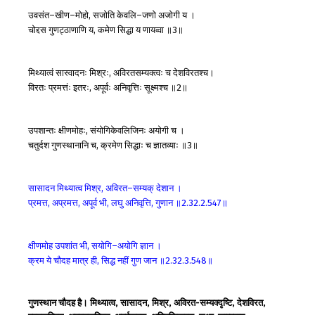
उवसंत
खीण
मोहो
सजोति
केवलि
जणो
अजोगी
य
।
–
–
,
–
चोद्दस
गुणट्ठाणाणि
य
कमेण
सिद्धा
य
णायव्वा
॥
॥
,
3
मिथ्यात्वं
सास्वादनः
मिश्रः
अविरतसम्यक्त्वः
च
देशविरतश्च।
,
विरतः
प्रमत्तंः
इतरः
अपूर्वः
अनिवृत्तिः
सूक्ष्मश्च
॥
॥
,
2
उपशान्तः
क्षीणमोहः
संयोगिकेवलिजिनः
अयोगी
च
।
,
चतुर्दश
गुणस्थानानि
च
क्रमेण
सिद्धाः
च
ज्ञातव्याः
॥
॥
,
3
सासादन
मिथ्यात्व
मिश्र
अविरत
सम्यक्
देशान
।
,
–
प्रमत्त
अप्रमत्त
अपूर्व
भी
लघु
अनिवृत्ति
गुणान
॥
॥
,
,
,
,
2.32.2.547
क्षीणमोह
उपशांत
भी
सयोगि
अयोगि
ज्ञान
।
,
–
क्रम
ये
चौदह
मात्र
ही
सिद्ध
नहीं
गुण
जान
॥
॥
,
2.32.3.548
गुणस्थान चौदह है। मिथ्यात्व, सासादन, मिश्र, अविरत-सम्यक्दृष्टि, देशविरत,