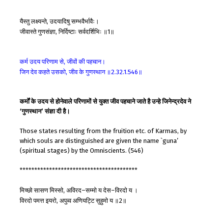
यैस्तु
लक्ष्यन्ते
उदयादिषु
सम्भवैर्भावैः।
,
जीवास्ते
गुणसंज्ञा
निर्दिष्टाः
सर्वदर्शिभिः
॥
॥
,
1
कर्म
उदय
परिणाम
से
जीवों
की
पहचान।
,
जिन
देव
कहते
उसको
जीव
के
गुणस्थान
॥
॥
,
2.32.1.546
कर्मों के उदय से होनेवाले परिणामों से युक्त जीव पहचाने जाते है उन्हे जिनेन्द्रदेव ने
‘गुणस्थान’ संज्ञा दी है।
Those states resulting from the fruition etc. of Karmas, by
which souls are distinguished are given the name `guna’
(spiritual stages) by the Omniscients. (546)
****************************************
मिच्छो
सासण
मिस्सो
अविरद
सम्मो
य
देस
विरदो
य
।
,
–
–
विरदो
पमत्त
इयरो
अपुव्व
अणियट्टि
सुहुमो
य
॥
॥
,
2