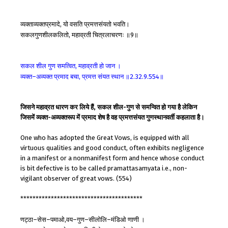
व्यक्ताव्यक्तप्रमादे
यो
वसति
प्रमत्तसंयतो
भवति।
,
सकलगुणशीलकलितो
महाव्रती
चित्रलाचरणः
॥
॥
,
9
सकल
शील
गुण
समत्वित
महाव्रती
हो
जान
।
,
व्यक्त
अव्यक्त
प्रमाद
बचा
प्रमत्त
संयत
स्थान
॥
॥
–
,
2.32.9.554
जिसने महाव्रत धारण कर लिये हैं, सकल शील-गुण से समन्वित हो गया है लेकिन
जिसमें व्यक्त-अव्यक्तरूप में प्रमाद शेष है वह प्रमत्तसंयत गुणस्थानवर्ती कहलाता है।
One who has adopted the Great Vows, is equipped with all
virtuous qualities and good conduct, often exhibits negligence
in a manifest or a nonmanifest form and hence whose conduct
is bit defective is to be called pramattasamyata i.e., non-
vigilant observer of great vows. (554)
****************************************
णट्ठा
सेस
पमाओ
वय
गुण
सीलोलि
मंडिओ
णाणी
।
–
–
,
–
–
–