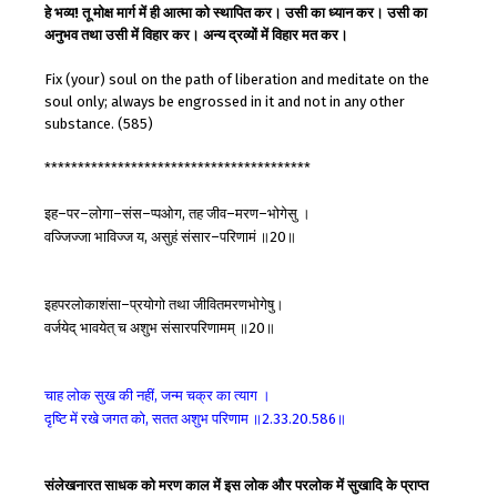
हे भव्य! तू मोक्ष मार्ग में ही आत्मा को स्थापित कर। उसी का ध्यान कर। उसी का
अनुभव तथा उसी में विहार कर। अन्य द्रव्यों में विहार मत कर।
Fix (your) soul on the path of liberation and meditate on the
soul only; always be engrossed in it and not in any other
substance. (585)
****************************************
इह
पर
लोगा
संस
प्पओग
तह
जीव
मरण
भोगेसु
।
–
–
–
–
,
–
–
वज्जिज्जा
भाविज्ज
य
असुहं
संसार
परिणामं
॥
॥
,
–
20
इहपरलोकाशंसा
प्रयोगो
तथा
जीवितमरणभोगेषु।
–
वर्जयेद्
भावयेत्
च
अशुभ
संसारपरिणामम्
॥
॥
20
चाह
लोक
सुख
की
नहीं
जन्म
चक्र
का
त्याग
।
,
दृष्टि
में
रखे
जगत
को
सतत
अशुभ
परिणाम
॥
॥
,
2.33.20.586
संलेखनारत साधक को मरण काल में इस लोक और परलोक में सुखादि के प्राप्त