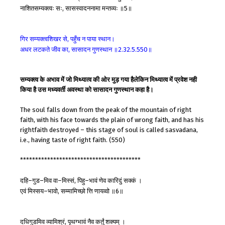
नाशितसम्यक्त्वः
सः
सासस्वादननामा
मन्तव्यः
॥
॥
,
5
गिर
सम्यक्त्वशिखर
से
पहुँच
न
पाया
स्थान।
,
अधर
लटकते
जीव
का
सासादन
गुणस्थान
॥
॥
,
2.32.5.550
सम्यक्त्व के अभाव में जो मिथ्यात्व की ओर मुड़ गया हैलेकिन मिथ्यात्व में प्रवेश नही
किया है उस मध्यवर्ती अवस्था को सासादन गुणस्थान कहा है।
The soul falls down from the peak of the mountain of right
faith, with his face towards the plain of wrong faith, and has his
rightfaith destroyed – this stage of soul is called sasvadana,
i.e., having taste of right faith. (550)
****************************************
दहि
गुड
मिव
वा
मिस्सं
पिहु
भावं
णेव
कारिदुं
सक्कं
।
–
–
–
,
–
एवं
मिस्सय
भावो
सम्मामिच्छो
त्ति
णायव्वो
॥
॥
–
,
6
दधिगुडमिव
व्यामिश्रं
पृथग्भावं
नैव
कर्तुं
शक्यम्
।
,