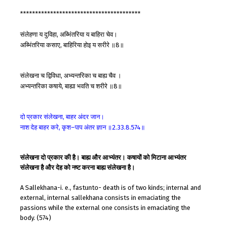
****************************************
संलेहणा
य
दुविहा
अब्भिंतरिया
य
बाहिरा
चेव।
,
अब्भिंतरिया
कसाए
बाहिरिया
होइ
य
सरीरे
॥
॥
,
8
संलेखना
च
द्विविधा
अभ्यन्तरिका
च
बाह्य
चैव
।
,
अभ्यन्तरिका
कषाये
बाह्या
भवति
च
शरीरे
॥
॥
,
8
दो
प्रकार
संलेखना
बाहर
अंदर
जान।
,
नाश
देह
बाहर
करे
कृश
पाप
अंतर
ज्ञान
॥
॥
,
–
2.33.8.574
संलेखना दो प्रकार की है। बाह्य और आभ्यंतर। कषायों को मिटाना आभ्यंतर
संलेखना है और देह को नष्ट करना बाह्य संलेखना है।
A Sallekhana-i. e., fastunto- death is of two kinds; internal and
external, internal sallekhana consists in emaciating the
passions while the external one consists in emaciating the
body. (574)