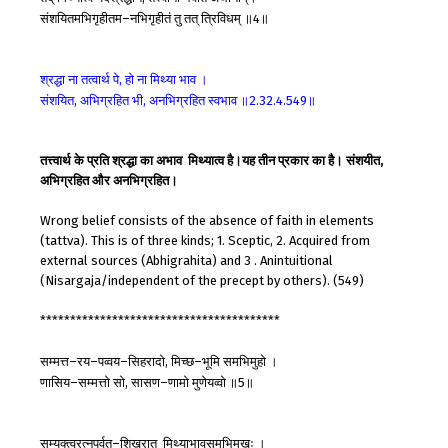
संशयितमभिगृहीतम
नभिगृहीतं
तु
तत्
त्रिविधम्
॥
॥
–
4
श्रद्धा
ना
तत्वार्थ
पे
हो
ना
मिथ्या
भाव
।
,
संशयित
अभिग्रहित
भी
अनभिग्रहित
स्वभाव
॥
॥
,
,
2.32.4.549
तत्त्वार्थ के प्रति श्रद्धा का अभाव मिथ्यात्व है।यह तीन प्रकार का है। संशयीत,
अभिग्रहित और अनभिग्रहित।
Wrong belief consists of the absence of faith in elements
(tattva). This is of three kinds; 1. Sceptic, 2. Acquired from
external sources (Abhigrahita) and 3 . Anintuitional
(Nisargaja/independent of the precept by others). (549)
****************************************
सम्मत्त
रय
पव्वय
सिहरादो
मिच्छ
भूमि
समभिमुहो
।
–
–
–
,
–
णासिय
सम्मत्तो
सो
सासण
णामो
मुणेयव्वो
॥
॥
–
,
–
5
सम्यक्त्वरत्नपर्वत
शिखरात्
मिथ्याभावसमभिमुखः
।
–