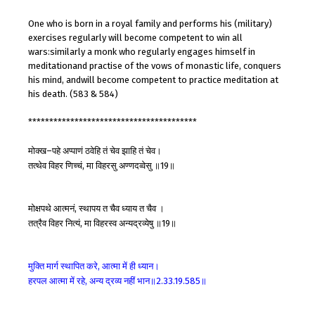
One who is born in a royal family and performs his (military)
exercises regularly will become competent to win all
wars:similarly a monk who regularly engages himself in
meditationand practise of the vows of monastic life, conquers
his mind, andwill become competent to practice meditation at
his death. (583 & 584)
****************************************
मोक्ख
पहे
अप्पाणं
ठवेहि
तं
चेव
झाहि
तं
चेव।
–
तत्थेव
विहर
णिच्चं
मा
विहरसु
अण्णदव्वेसु
॥
॥
,
19
मोक्षपथे
आत्मनं
स्थापय
त
चैव
ध्याय
त
चैव
।
,
तत्रैव
विहर
नित्यं
मा
विहरस्व
अन्यद्रव्येषु
॥
॥
,
19
मुक्ति
मार्ग
स्थापित
करे
आत्मा
में
ही
ध्यान।
,
हरपल
आत्मा
में
रहे
अन्य
द्रव्य
नहीं
भान॥
॥
,
2.33.19.585