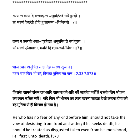
****************************************
तस्स
ण
कप्पादि
भत्तपइण्णं
अणुवट्ठिदे
भये
पुरदो
।
सो
मरणं
पेच्छंतो
होदि
हु
सामण्ण
णिव्विण्णो
॥
॥
–
7
तस्य
न
कल्पते
भक्त
प्रतिज्ञा
अनुपस्थिते
भयं
पुरतः
।
–
सो
मरणं
प्रेक्षमाणः
भवति
हि
श्रामण्यनिर्विष्णः
॥
॥
,
7
भोज
त्याग
अनुचित
सदा
देह
स्वस्थ
सुजान।
,
मरण
चाह
फिर
भी
रहे
विरक्त
मुनित्व
सा
मान
॥
॥
,
2.33.7.573
जिसके सामने संयम तप आदि साधना की क्षति की आशंका नहीं है उसके लिए भोजन
का त्याग उचित नहीं। यदि फिर भी भोजन का त्याग करना चाहता है तो कहना होगा की
वह मुनित्व से ही विरक्त हो गया है।
He who has no fear of any kind before him, should not take the
vow of desisting from food and water; if he seeks death, he
should be treated as disgusted taken even from his monkhood,
i.e., fast-unto-death. (573