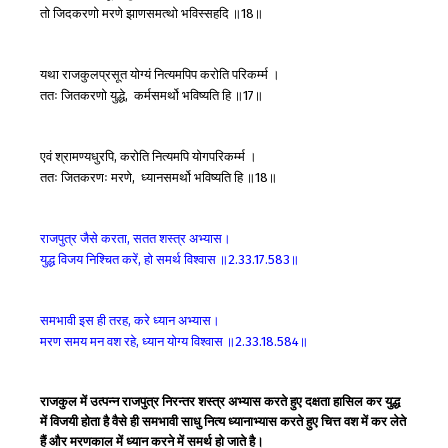
तो
जिदकरणो
मरणे
झाणसमत्थो
भविस्सहदि
॥
॥
18
यथा
राजकुलप्रसूत
योग्यं
नित्यमपिप
करोति
परिकर्म्म
।
ततः
जितकरणो
युद्धे
कर्मसमर्थो
भविष्यति
हि
॥
॥
,
17
एवं
श्रामण्यधुरपि
करोति
नित्यमपि
योगपरिकर्म्म
।
,
ततः
जितकरणः
मरणे
ध्यानसमर्थो
भविष्यति
हि
॥
॥
,
18
राजपुत्र
जैसे
करता
सतत
शस्त्र
अभ्यास।
,
युद्ध
विजय
निश्चित
करें
हो
समर्थ
विश्वास
॥
॥
,
2.33.17.583
समभावी
इस
ही
तरह
करे
ध्यान
अभ्यास।
,
मरण
समय
मन
वश
रहे
ध्यान
योग्य
विश्वास
॥
॥
,
2.33.18.584
राजकुल में उत्पन्न राजपुत्र निरन्तर शस्त्र अभ्यास करते हुए दक्षता हासिल कर युद्ध
में विजयी होता है वैसे ही समभावी साधु नित्य ध्यानाभ्यास करते हुए चित्त वश में कर लेते
हैं और मरणकाल में ध्यान करने में समर्थ हो जाते है।