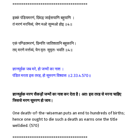
****************************************
इक्कं
पंडियमरणं
छिंदइ
जाईसयाणि
बहुयाणि
।
,
तं
मरणं
मरयिव्वं
जेण
मओ
सुम्मओ
होइ
॥
॥
,
4
एकं
पण्डितमरणं
छिनत्ति
जातिशतानि
बहुकानि।
,
तद्
मरणे
मर्त्तव्यं
येन
मृतः
सुमृतः
भवति
॥
॥
,
4
ज्ञानपूर्वक
जब
मरे
हो
जन्मों
का
नाश
।
,
पंडित
मरता
इस
तरह
हो
सुमरण
विश्वास
॥
॥
,
2.33.4.570
ज्ञानपूर्वक मरण सैकड़ों जन्मों का नाश कर देता है। अतः इस तरह से मरना चाहिए
जिससे मरण सुमरण हो जाय।
One death-of-the-wiseman puts an end to hundreds of births;
hence one ought to die such a death as earns one the title
welldied. (570)
****************************************