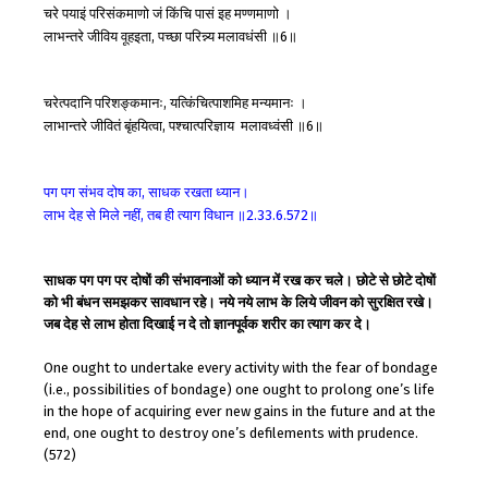
चरे
पयाइं
परिसंकमाणो
जं
किंचि
पासं
इह
मण्णमाणो
।
लाभन्तरे
जीविय
वूहइता
पच्छा
परिन्न्य
मलावधंसी
॥
॥
,
6
चरेत्पदानि
परिशङ्कमानः
यत्किंचित्पाशमिह
मन्यमानः
।
,
लाभान्तरे
जीवितं
बृंहयित्वा
पश्चात्परिज्ञाय
मलावध्वंसी
॥
॥
,
6
पग
पग
संभव
दोष
का
साधक
रखता
ध्यान।
,
लाभ
देह
से
मिले
नहीं
तब
ही
त्याग
विधान
॥
॥
,
2.33.6.572
साधक पग पग पर दोषों की संभावनाओं को ध्यान में रख कर चले। छोटे से छोटे दोषों
को भी बंधन समझकर सावधान रहे। नये नये लाभ के लिये जीवन को सुरक्षित रखे।
जब देह से लाभ होता दिखाई न दे तो ज्ञानपूर्वक शरीर का त्याग कर दे।
One ought to undertake every activity with the fear of bondage
(i.e., possibilities of bondage) one ought to prolong one’s life
in the hope of acquiring ever new gains in the future and at the
end, one ought to destroy one’s defilements with prudence.
(572)