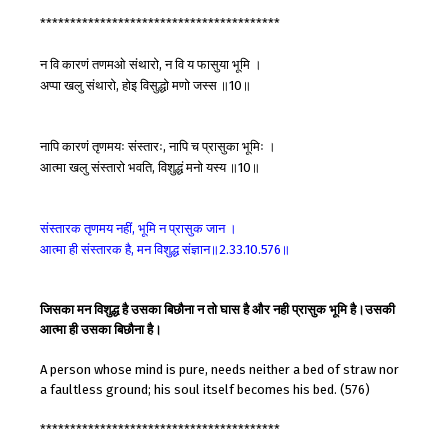
****************************************
न
वि
कारणं
तणमओ
संथारो
न
वि
य
फासुया
भूमि
।
,
अप्पा
खलु
संथारो
होइ
विसुद्धो
मणो
जस्स
॥
॥
,
10
नापि
कारणं
तृणमयः
संस्तारः
नापि
च
प्रासुका
भूमिः
।
,
आत्मा
खलु
संस्तारो
भवति
विशुद्धं
मनो
यस्य
॥
॥
,
10
संस्तारक
तृणमय
नहीं
भूमि
न
प्रासुक
जान
।
,
आत्मा
ही
संस्तारक
है
मन
विशुद्ध
संज्ञान॥
॥
,
2.33.10.576
जिसका मन विशुद्ध है उसका बिछौना न तो घास है और नही प्रासुक भूमि है।उसकी
आत्मा ही उसका बिछौना है।
A person whose mind is pure, needs neither a bed of straw nor
a faultless ground; his soul itself becomes his bed. (576)
****************************************