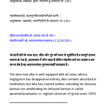
अणुवसमओ
अखवओ
झाण
णिलीणो
हु
अप्पमत्तो
सो
॥
॥
,
–
10
नष्टशेषप्रमादो
व्रतगुणशीलावलिमण्डितो
ज्ञानी
।
,
अनुपशमकः
अक्षपको
ध्याननिलीनो
हि
अप्रमत्तः
सः॥
॥
,
10
पंडित
व्रतगुणशील
हो
प्रमाद
नष्ट
हो
जाय
।
,
मोहनीय
बाकी
रहे
अप्रमत्तसंयत
कहलाय॥
॥
,
2.32.10.555
जो ज्ञानी होने के साथ व्रत, शील और गुण की माला से सुशोभित है व सम्पूर्ण प्रमाद
समाप्त हो गया है, आत्मध्यान में लीन रहता है लेकिन मोहनीय कर्म का उपशम व क्षय
करना शेष है वह अप्रमत्तसंयत गुणस्थानवर्ती कलहाता है।
The wise man who is well equipped with all vows, whose
negligence has disappeared entirely, who remains absorbed in
meditation, but who has started neither subsiding his delusive
karmas nor annihilating his delusive karmas is called
apramattasamyata, i.e., vigilant observer of great vows. (555)
****************************************