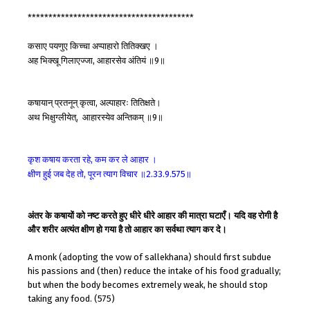
****************************************
कसाए
पयणुए
किच्चा
अप्पाहारो
तितिक्खए
।
अह
भिक्खू
गिलाएज्जा
आहारसेव
अंतियं
॥
॥
,
9
कषायान्
प्रतनून्
कृत्वा
अल्पाहारः
तितिक्षते।
,
अथ
भिक्षुग्लीयेत्
आहारस्येव
अन्तिकम्
॥
॥
,
9
कृश
कषाय
करता
रहे
कम
कर
ले
आहार
।
,
क्षीण
हुई
जब
देह
तो
पूरन
त्याग
विचार
॥
॥
,
2.33.9.575
अंतर के कषायों को नष्ट करते हुए धीरे धीरे आहार की मात्रा घटाएँ। यदि वह रोगी है
और शरीर अत्यंत क्षीण हो गया है तो आहार का सर्वथा त्याग कर दे।
A monk (adopting the vow of sallekhana) should first subdue
his passions and (then) reduce the intake of his food gradually;
but when the body becomes extremely weak, he should stop
taking any food. (575)