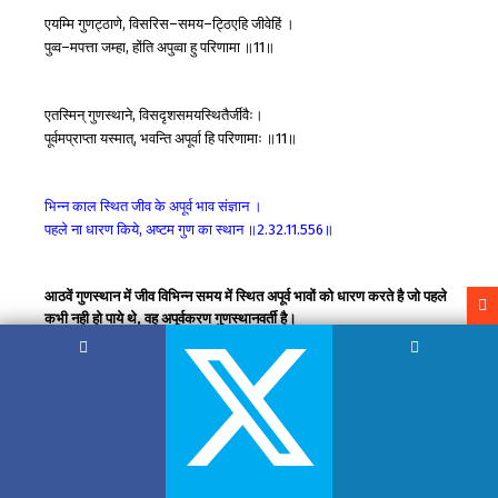
एयम्मि
गुणट्ठाणे
विसरिस
समय
ट्ठिएहि
जीवेहिं
।
,
–
–
पुव्व
मपत्ता
जम्हा
होंति
अपुव्वा
हु
परिणामा
॥
॥
–
,
11
एतस्मिन्
गुणस्थाने
विसदृशसमयस्थितैर्जीवैः।
,
पूर्वमप्राप्ता
यस्मात्
भवन्ति
अपूर्वा
हि
परिणामाः
॥
॥
,
11
भिन्न
काल
स्थित
जीव
के
अपूर्व
भाव
संज्ञान
।
पहले
ना
धारण
किये
अष्टम
गुण
का
स्थान
॥
॥
,
2.32.11.556
आठवें गुणस्थान में जीव विभिन्न समय में स्थित अपूर्व भावों को धारण करते है जो पहले
कभी नही हो पाये थे, वह अपूर्वकरण गुणस्थानवर्ती है।
In this (eighth) stage of spiritual development the soul
experiences unique but frequently changing mental states (of
bliss) which have not been experienced ever before; hence the
stage is called apurvakarna). (556)
****************************************