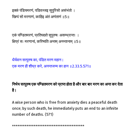
इक्कं
पंडियमरणं
पडिवज्जइ
सुपुरिसो
असंभंतो
।
,
खिप्पं
सो
मरणाणं
काहिइ
अंतं
अणंताणं
॥
॥
,
5
एकं
पण्डितमरणं
प्रतिपद्यते
सुपुरुषः
असम्भ्रान्तः
।
,
क्षिप्रं
सः
मरणानां
करिष्यति
अन्तम्
अनन्तानाम्
॥
॥
,
5
धैर्यवान
सत्पुरुष
का
पंडित
मरण
महान।
,
एक
मरण
ही
शीघ्र
करे
अनन्तजन्म
का
हान
॥
॥
,
2.33.5.571
निर्भय सत्पुरुष एक पण्डितमरण को प्राप्त होता है और बार बार मरण का अन्त कर देता
है।
A wise person who is free from anxiety dies a peaceful death
once; by such death, he immediately puts an end to an infinite
number of deaths. (571)
****************************************