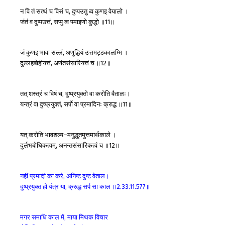
न
वि
तं
सत्थं
च
विसं
च
दुप्पउतु
व्व
कुणइ
वेयालो
।
,
जंतं
व
दुप्पउत्तं
सप्पु
व्व
पमाइणो
कुद्धो
॥
॥
,
11
जं
कुणइ
भावा
सल्लं
अणुद्धियं
उत्तमट्ठकालम्मि
।
,
दुल्लहबोहीयत्तं
अणंतसंसारियत्तं
च
॥
॥
,
12
तत्
शस्त्रं
च
विषं
च
दुष्प्रयुक्तो
वा
करोति
वैतालः।
,
यन्त्रं
वा
दुष्प्रयुक्तं
सर्पो
वा
प्रमादिनः
क्रुद्ध
॥
॥
,
11
यत्
करोति
भावशल्य
मनुद्धृतमुत्तमार्थकाले
।
–
दुर्लभबोधिकत्वम्
अनन्तसंसारिकत्वं
च
॥
॥
,
12
नहीं
प्रमादी
का
करे
अनिष्ट
दुष्ट
वेताल।
,
दुष्प्रयुक्त
हो
यंत्र
या
क्रुद्ध
सर्प
सा
काल
॥
॥
,
2.33.11.577
मगर
समाधि
काल
में
माया
मिथक
विचार
,