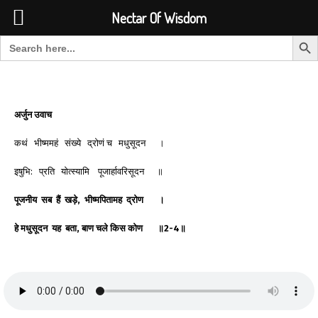
Font Size:
-
+
Invalid search form.
Nectar Of Wisdom
Search But
Search for:
Nectar Of Wisdom
अर्जुन
उवाच
कथं भीष्ममहं संख्ये द्रोणं च मधुसूदन ।
इषुभि: प्रति योत्स्यामि पूजार्हावरिसूदन ॥
पूजनीय
सब
हैं
खड़े
,
भीष्मपितामह
द्रोण
।
हे
मधुसूदन
यह
बता
,
बाण
चले
किस
कोण
॥
2-4
॥