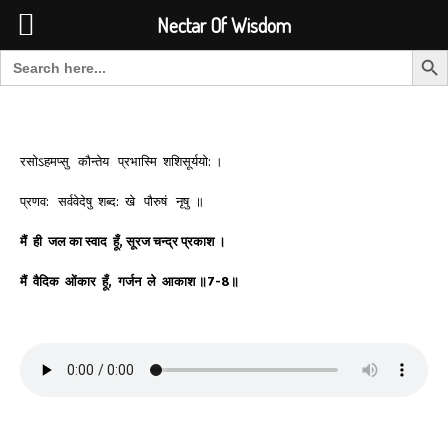
Font Size:
-
+
Invalid search form.
Nectar Of Wisdom
Search But
Search for:
Nectar Of Wisdom
रसोऽहमप्सु कौन्तेय प्रभास्मि शशिसूर्ययो: ।
प्रणव: सर्ववेदेषु शब्द: खे पौरुषं नृषु ॥
मैं
ही
जल
का
स्वाद
हूँ
,
सूरज
चन्द्र
प्रकाश
।
मैं
वैदिक
ओंकार
हूँ
,
गर्जन
ले
आकाश
॥
7-8
॥