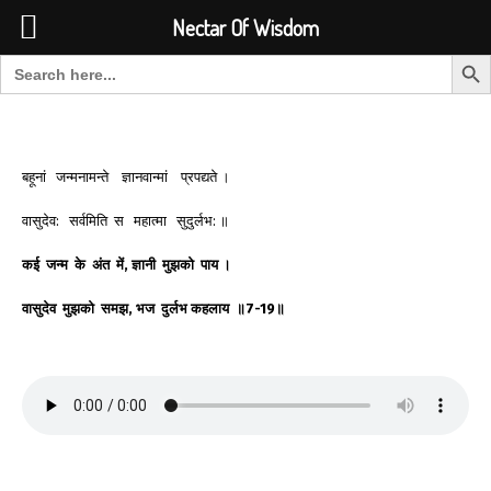
Font Size:
-
+
Invalid search form.
Nectar Of Wisdom
Search But
Search for:
Nectar Of Wisdom
बहूनां जन्मनामन्ते ज्ञानवान्मां प्रपद्यते ।
वासुदेव: सर्वमिति स महात्मा सुदुर्लभ: ॥
कई
जन्म
के
अंत
में
,
ज्ञानी
मुझको
पाय
।
वासुदेव
मुझको
समझ
,
भज
दुर्लभ
कहलाय
॥
7-19
॥