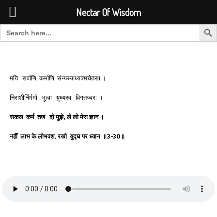
Font Size:
-
+
Invalid search form.
Nectar Of Wisdom
Search But
Search for:
Nectar Of Wisdom
मयि सर्वाणि कर्माणि संन्यस्याध्यात्मचेतसा ।
निराशीर्निर्ममो भूत्वा युध्यस्व विगतज्वर: ॥
सकल
कर्म
तज
दो
मुझे
,
ले
लो
मेरा
ज्ञान
।
नहीं
लाभ
के
लोभवश
,
रखो
युद्घ
पर
ध्यान
॥
3-30
॥