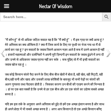
Font Size:
-
+
Invalid search form.
Nectar Of Wisdom
Search But
Search for:
Nectar Of Wisdom
“मैं कौन हूं” से भी अधिक जटिल सवाल यह है कि “मैं क्यों हूं” । मैं इस ग्रह पर क्यों आया हूं ?
मेरे अस्तित्व का क्या औचित्य है ? क्या मैं जिस कार्य के लिए पर पृथ्वी पर भेजा गया था मैं वो
कार्य कर रहा हूं ? इन सवालों के जवाब जितने आसान नज़र आते है सच में उतने आसान है नहीं
। हजारों महात्माओं और दार्शनिकों ने अपनी पूरी ज़िन्दगी इन सवालों के जवाब ढूंढने में लगा दी
और उनमे से अधिकतर जवाब प्राप्त नहीं कर सके । सच पूछिए तो मैं भी इन्ही सवालों का
जवाब खोज रहा हूं ।
जब कोई किसान संतरे पैदा करने के लिए बीस बीज खेतों में बोता है, वही खेत, वही मिट्टी, वही
बीज,वही पानी और खाद और उसकी लाख कोशिशों के बावजूद भी सभी पेड़ों पर संतरों की
अलग गुणवत्ता तथा पैदावार होती है । जिसका कारण उन बीजों की ग्रहण करने की भिन्नता है
। हां पर एक बात पक्की है कि उनमे से हर एक बीज और हर एक संतरे का उद्देश्य सबसे अच्छा
बनना है ।
यदि हम इस तर्क के अनुसार अपने अस्तित्व को ढूंढे तो हमें एक अच्छा इंसान बनना है और साथ
ही अपने क्षेत्र में भी सबसे अच्छा बनना है । अगर आप किसान है तो एक अच्छे किसान बनिए