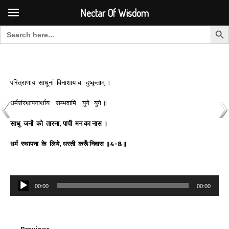
Font Size:
-
+
Invalid search form.
Nectar Of Wisdom
Search But
Search for:
Nectar Of Wisdom
परित्राणाय साधूनां विनाशाय च दुष्कृताम् ।
धर्मसंस्थापनार्थाय सम्भवामि युगे युगे ॥
साधु
जनों
को
तारना
,
पापी
मन
का
नास
।
धर्म
स्थापना
के
लिये
,
धरती
करूँ
निवास
॥
4-8
॥
Audio
00:00
00:00
Player