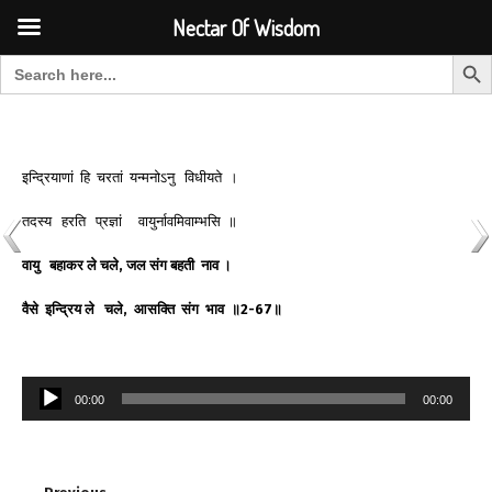
Font Size:
-
+
Invalid search form.
Nectar Of Wisdom
Search But
Search for:
Nectar Of Wisdom
इन्द्रियाणां हि चरतां यन्मनोऽनु विधीयते ।
तदस्य हरति प्रज्ञां वायुर्नावमिवाम्भसि ॥
वायु
बहाकर
ले
चले
,
जल
संग
बहती
नाव
।
वैसे
इन्द्रिय
ले
चले
,
आसक्ति
संग
भाव
॥
2-67
॥
Audio
00:00
00:00
Player