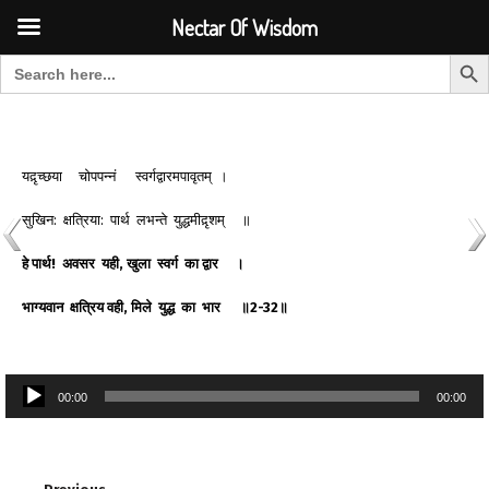
Font Size:
-
+
Invalid search form.
Nectar Of Wisdom
Search But
Search for:
Nectar Of Wisdom
यद़ृच्छया चोपपन्नं स्वर्गद्वारमपावृतम् ।
सुखिन: क्षत्रिया: पार्थ लभन्ते युद्धमीद़ृशम् ॥
हे
पार्थ
!
अवसर
यही
,
खुला
स्वर्ग
का
द्वार
।
भाग्यवान
क्षत्रिय
वही
,
मिले
युद्ध
का
भार
॥
2-32
॥
Audio
00:00
00:00
Player