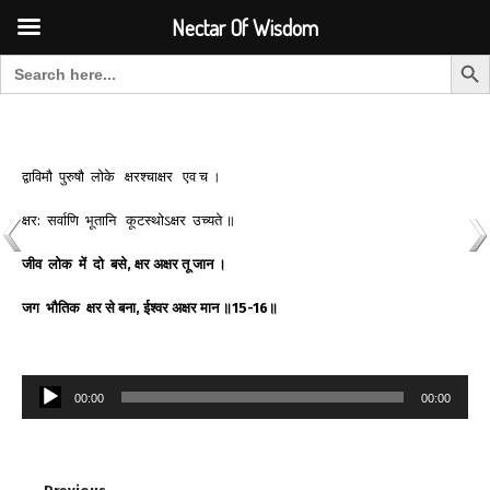
Font Size:
-
+
Invalid search form.
Nectar Of Wisdom
Search But
Search for:
Nectar Of Wisdom
द्वाविमौ पुरुषौ लोके क्षरश्चाक्षर एव च ।
क्षर: सर्वाणि भूतानि कूटस्थोऽक्षर उच्यते ॥
जीव
लोक
में
दो
बसे
,
क्षर
अक्षर
तू
जान
।
जग
भौतिक
क्षर
से
बना
,
ईश्वर
अक्षर
मान
॥
15-16
॥
Audio
00:00
00:00
Player